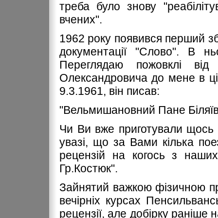
треба було знову "реабіліту
вчених".
1962 року появився перший збі
документації "Слово". В нь
Переглядаю пожовклі від 
Олександровича до мене в ці
9.3.1961, він писав:
"Вельмишановний Пане Біляїв
Чи Ви вже приготували щось
увазі, що за Вами кілька поез
рецензій на когось з наши
Гр.Костюк".
Зайнятий важкою фізичною пр
вечірніх курсах Пенсильвансь
рецензії, але добірку раніше 