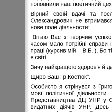
поповнили наш поетичний цех
Вірний своїй вдачі та посл
Олександрович не втримався
нове поле діяльности:
"Вітаю Вас з творчим успіхом
часом мало потрібні справи н
праці (курсив мій – В.Б. ). Бо
в світі...
Зичу найкращого здоров'я й да
Щиро Ваш Гр.Костюк".
Особисто я стрінувся з Григ
моєї політичної діяльности.
Представництва ДЦ УНР у С
видатних діячів УНР. Десь