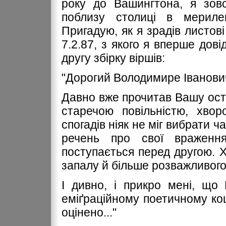
року до Вашингтона, я зов
поблизу столиці в мерилен
Пригадую, як я зрадів листов
7.2.87, з якого я вперше дов
другу збірку віршів:
"Дорогий Володимире Іванови
Давно вже прочитав Вашу оста
старечою повільністю, хвор
спогадів ніяк не міг вибрати 
речень про свої враженн
поступається перед другою. 
запалу й більше розважливого
І дивно, і прикро мені, що
еміґраційному поетичному ко
оцінено..."