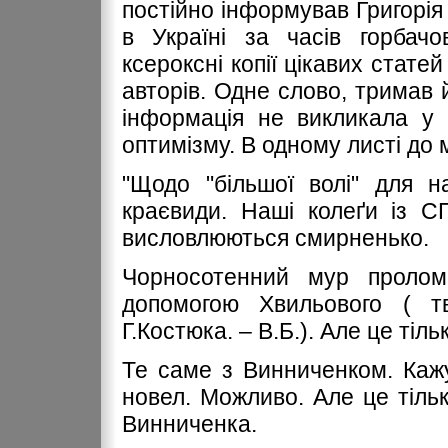
постійно інформував Григорі
в Україні за часів горбачо
ксероксні копії цікавих стате
авторів. Одне слово, тримав й
інформація не викликала у 
оптимізму. В одному листі до 
"Щодо "більшої волі" для н
краєвиди. Наші колеґи із С
висловлюються смирненько.
Чорносотенний мур пролом
допомогою Хвильового ( 
Г.Костюка. – В.Б.). Але це тіл
Те саме з Винниченком. Каж
новел. Можливо. Але це тіль
Винниченка.