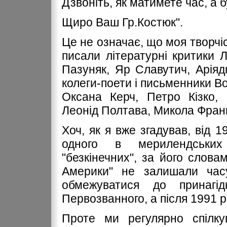
Дзвоніть, як матимете час, а б
Щиро Ваш Гр.Костюк".
Це не означає, що моя творчіс
писали літературні критики 
Пазуняк, Яр Славутич, Арія
колеги-поети і письменники В
Оксана Керч, Петро Кізко, І
Леонід Полтава, Микола Фран
Хоч, як я вже згадував, від 
одного в мерилендських
"безкінечних", за його словам
Америки" не залишали часу
обмежуватися до принагі
Первозванного, а після 1991 р.
Проте ми регулярно спілк