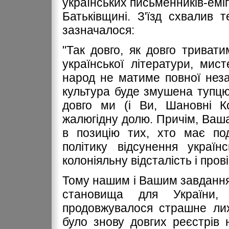
українських письменників-еміг
Батьківщині. З'їзд схвалив 
зазначалося:
"Так довго, як довго триват
української літератури, мис
народ не матиме повної неза
культура буде змушена тупцюв
довго ми (і Ви, Шановні Ко
жалюгідну долю. Причім, Ваша
в позицію тих, хто має под
політику відсунення украї
колоніяльну відсталість і прові
Тому нашим і Вашим завдання
становища для України
продовжувалося страшне лих
було знову довгих реєстрів