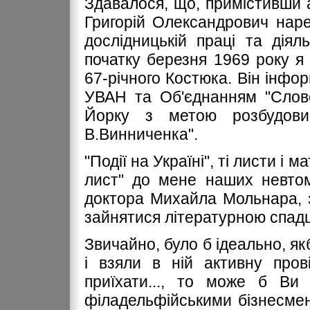
Здавалося, що, примістивши а
Григорій Олександрович нар
дослідницькій праці та дія
початку березня 1969 року я 
67-річного Костюка. Він інфо
УВАН та Об'єднанням "Слово
Йорку з метою розбудови 
В.Винниченка".
"Події на Україні", ті листи і м
лист" до мене наших невтом
доктора Михайла Мольнара, з
зайнятися літературною спад
Звичайно, було б ідеально, як
і взяли в ній активну про
приїхати..., то може б Ви 
філадельфійськими бізнесме