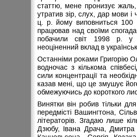
статтю, мене пронизує жаль, 
утратив зір, слух, дар мови і
ц. р. йому виповниться 100 
працював над своїми спогадам
побачили світ 1998 р. у 
неоціненний вклад в українсь
Останніми роками Григорію О
водночас з кількома співбе
сили концентрації та необхідн
казав мені, що це змушує йог
обмежуючись до короткого лис
Винятки він робив тільки для 
передмісті Вашингтона, Сільв
літераторів. Згадаю лише кіл
Дзюбу, Івана Драча, Дмитра