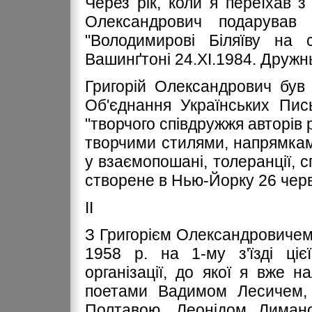
Через рік, коли я переїхав з
Олександрович подарував 
"Володимирові Біляїву на
Вашинґтоні 24.ХІ.1984. Дружнь
Григорій Олександрович був
Об'єднання Українських Пис
"творчого співдружжя авторів р
творчими стилями, напрямкам
у взаємопошані, толеранції, с
створене в Нью-Йорку 26 черв
ІІ
З Григорієм Олександровичем
1958 р. на 1-му з'їзді ціє
організації, до якої я вже 
поетами Вадимом Лесичем,
Полтавою, Леонідом Лимано