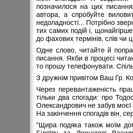
позначилося на цих писання
автора, а спробуйте вилови
недоладності... Потрібно звер
тих самих подій і, щонайгірше
до фахових термінів, слів чи ц
Одне слово, читайте й попра
писання. Якби в процесі чита
то прошу телефонувати. Спіл
З дружнім привітом Ваш Гр. Ко
Через перевантаженість пра
тільки два спогади: про Тодо
Олександрович не забув моєї б
На закінчення спогадів він, се
"Щира подяка також моїм до