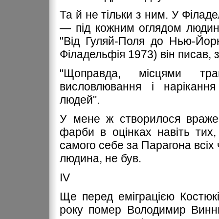
Та й не тільки з ним. У Філад
— під кожним оглядом людину
"Від Гуляй-Поля до Нью-Йорка
Філадельфія 1973) він писав, 
"Щоправда, місцями тра
висловлювання і наріканн
людей".
У мене ж створилося враже
фарби в оцінках навіть тих
самого себе за Парагона всіх ч
людина, не був.
ІV
Ще перед еміграцією Костюк
року помер Володимир Винни