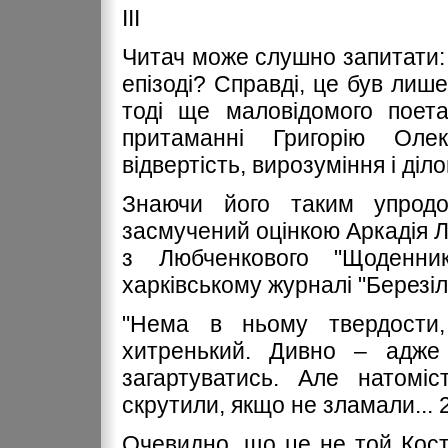
ІІІ
Читач може слушно запитати:
епізоді? Справді, це був лиш
тоді ще маловідомого поета
притаманні Григорію Олекс
відвертість, вирозуміння і діло
Знаючи його таким упродо
засмучений оцінкою Аркадія Л
з Любченкового "Щоденни
харківському журналі "Березіль"
"Нема в ньому твердости, 
хитренький. Дивно – адже 
загартуватись. Але натоміс
скрутили, якщо не зламали... 2
Очевидно, що це не той Костюк