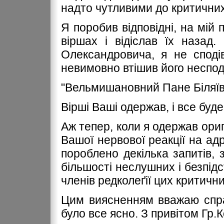
надто чутливими до критичних 
Я поробив відповідні, на мій 
віршах і відіслав їх назад.
Олександровича, я не сподів
невимовно втішив його несподі
"Вельмишановний Пане Біляїв
Вірші Ваші одержав, і все буде
Аж тепер, коли я одержав ориг
Вашої нервової реакції на адр
пороблено декілька запитів, 
більшості неслушних і безпід
членів редколеґії цих критичн
Цим виясненням вважаю спра
було все ясно. З привітом Гр.К