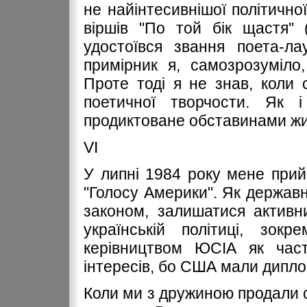
не найінтесивнішої політично
віршів "По той бік щастя" (
удостоївся звання поета-
примірник я, самозрозуміло
Проте тоді я не знав, коли
поетичної творчости. Як 
продиктоване обставинами жи
VІ
У липні 1984 року мене прий
"Голосу Америки". Як державн
законом, залишатися активн
українській політиці, зо
керівництвом ЮСІА як част
інтересів, бо США мали дипло
Коли ми з дружиною продали св