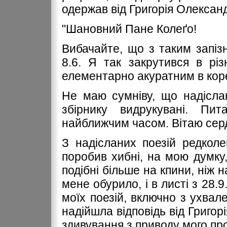
одержав від Григорія Олексан
"Шановний Пане Колеґо!
Вибачайте, що з таким запіз
8.6. Я так закрутився в рі
елементарно акуратним в коре
Не маю сумніву, що надісла
збірнику видрукувані. Пит
найближчим часом. Вітаю серд
З надісланих поезій редколе
поробив хибні, на мою думку
подібні більше на кпини, ніж 
мене обурило, і в листі з 28.
моїх поезій, включно з ухвал
надійшла відповідь від Григор
здивування з приводу мого пр