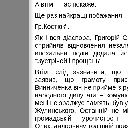
А втім – час покаже.
Ще раз найкращі побажання!
Гр.Костюк".
Як і вся діаспора, Григорій
сприйняв відновлення незал
епохальна подія додала йо
"Зустрічей і прощань".
Втім, слід зазначити, що Г
заявив, що грамоту прис
Винниченка він не прийме з ру
народного депутата – комуні
мені не зраджує пам'ять, був 
Жулинського. Останній не м
громадській урочистост
Олександровичу тодішній пре