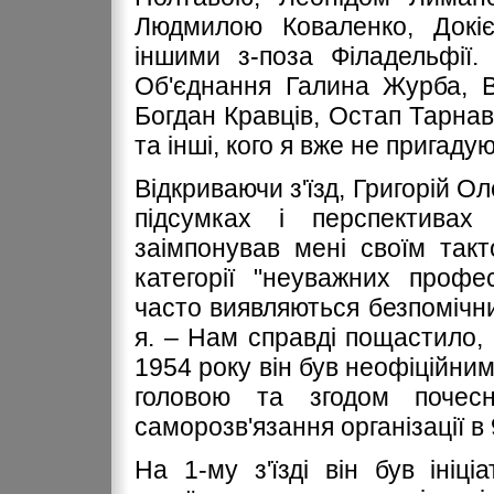
Людмилою Коваленко, Докі
іншими з-поза Філадельфії.
Об'єднання Галина Журба, В
Богдан Кравців, Остап Тарнав
та інші, кого я вже не пригадую
Відкриваючи з'їзд, Григорій 
підсумках і перспективах 
заімпонував мені своїм так
категорії "неуважних профес
часто виявляються безпомічн
я. – Нам справді пощастило,
1954 року він був неофіційним
головою та згодом поче
саморозв'язання організації в 
На 1-му з'їзді він був ініц