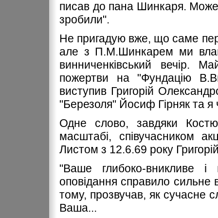
писав до пана Шинкаря. Може,
зробили".
Не пригадую вже, що саме пе
але з П.М.Шинкарем ми влаш
винниченківський вечір. М
пожертви на "Фундацію В.В
виступив Григорій Олександро
"Березоля" Йосиф Гірняк та я 
Одне слово, завдяки Костю
масштабі, співучасником ак
Листом з 12.6.69 року Григор
"Ваше глибоко-вникливе і 
оповідання справило сильне в
тому, прозвучав, як сучасне с
Ваша...