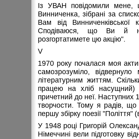
Із УВАН повідомили мене, 
Винниченка, зібрані за спис
Вам від Винниченківської к
Сподіваюся, що Ви й на
розгортатимете цю акцію".
V
1970 року почалася моя акти
самозрозуміло, відвернуло 
літературним життям. Скільк
працею на хліб насущний) 
причетний до неї. Наступних 1
творчости. Тому я радів, щ
першу збірку поезії "Поліття" (
У 1948 році Григорій Олександ
Німеччині вели підготовку ві