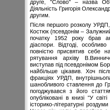
друге, "Слово" – назва Об"
Діяльність Григорія Олександ
другим.
Після першого розколу УРДП,
Костюк (псевдонім – Залужний
початку 1952 року брав ак
діаспори. Відтоді, особлив
повністю присвятив себе на
рятування архіву В.Виннич
виступав під псевдонімом Бор
найбільше цікавив. Хоч піс
фракціях УРДП, внутрішньоп
шанобливого ставлення до Г
погоджувався з його стаття
опубліковані в книзі "У світі
історико-літературні роздуми 