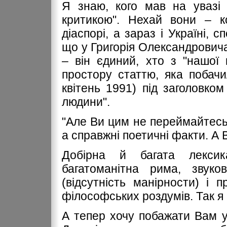
Я знаю, кого мав на увазі 
критикою". Нехай вони – ко
діаспорі, а зараз і Україні, 
що у Григорія Олександровича
– він єдиний, хто з "нашої
простору статтю, яка побачил
квітень 1991) під заголовко
людини".
"Але Ви цим не переймайтесь. 
а справжні поетичні факти. А 
Добірна й багата лексик
багатоманітна рима, звуков
(відсутність манірности) і
філософських роздумів. Так я
А тепер хочу побажати Вам ус