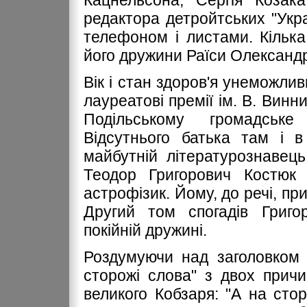
Кацнельсона, Сергія Козака
редактора детройтських "Укра
телефоном і листами. Кілька
його дружини Раїси Олександр
Вік і стан здоров'я унеможли
лауреатові премії ім. В. Винн
Подільському громадськ
Відсутнього батька там і в
майбутній літературознавец
Теодор Григорович Костюк
астрофізик. Йому, до речі, пр
Другий том спогадів Григо
покійній дружині.
Роздумуючи над заголовком ц
сторожі слова" з двох прич
великого Кобзаря: "А на сто