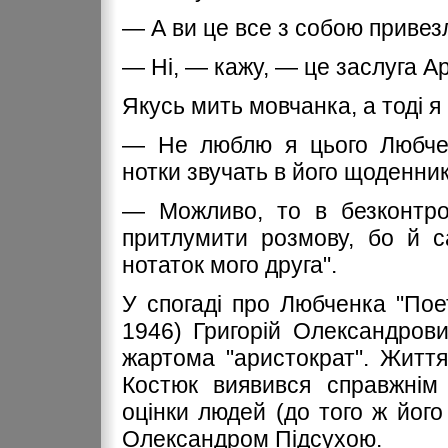
— А ви це все з собою привез
— Ні, — кажу, — це заслуга А
Якусь мить мовчанка, а тоді я
— Не люблю я цього Любченк
нотки звучать в його щоденник
— Можливо, то в безконтро
притлумити розмову, бо й с
нотаток мого друга".
У спогаді про Любченка "Пое
1946) Григорій Олександров
жартома "аристократ". Житт
Костюк виявився справжнім 
оцінки людей (до того ж його
Олександром Підсухою.