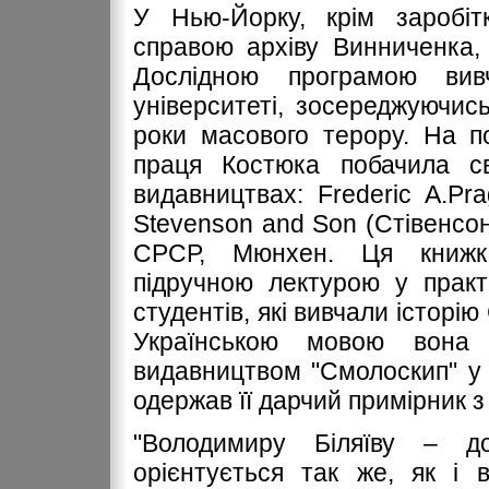
У Нью-Йорку, крім заробітк
справою архіву Винниченка,
Дослідною програмою ви
університеті, зосереджуючис
роки масового терору. На п
праця Костюка побачила с
видавництвах: Frederic A.Pr
Stevenson and Son (Стівенсон
СРСР, Мюнхен. Ця книжк
підручною лектурою у практ
студентів, які вивчали історі
Українською мовою вона
видавництвом "Смолоскип" у 
одержав її дарчий примірник 
"Володимиру Біляїву – до
орієнтується так же, як і 