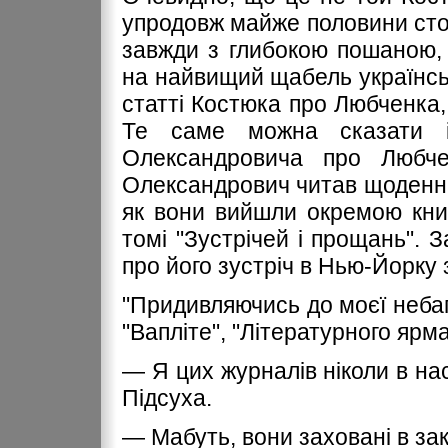
упродовж майже половини стор
завжди з глибокою пошаною, 
на найвищий щабель українськ
статті Костюка про Любченка,
Те саме можна сказати і
Олександровича про Любче
Олександрович читав щоденни
як вони вийшли окремою кни
томі "Зустрічей і прощань". 
про його зустріч в Нью-Йорку
"Придивляючись до моєї небага
"Вапліте", "Літературного ярм
— Я цих журналів ніколи в на
Підсуха.
— Мабуть, вони заховані в за