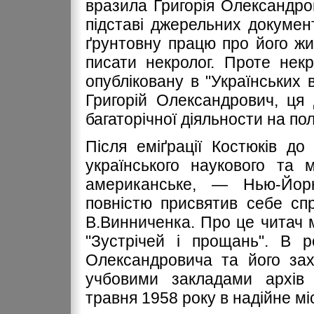
вразила Григорія Олександро
підставі джерельних докуме
ґрунтовну працю про його жит
писати некролог. Проте нек
опубліковану в "Українських в
Григорій Олександрович, ця
багаторічної діяльности на по
Після еміґрації Костюків д
українського наукового та 
американське, — Нью-Йорк
повністю присвятив себе сп
В.Винниченка. Про це читач 
"Зустрічей і прощань". В ре
Олександровича та його за
учбовими закладами архів
травня 1958 року в надійне мі