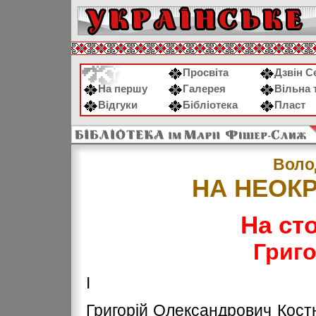
Просвіта
Дзвін С
На першу
Галерея
Вільна 
Відгуки
Бібліотека
Пласт
Воло
НА НЕОКР
На ст
Григо
І
Григорій Олександрович Кост