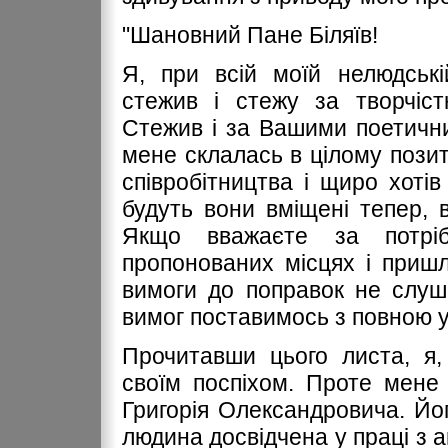
"Шановний Пане Біляїв!
Я, при всій моїй нелюдські
стежив і стежу за творчіс
Стежив і за Вашими поетичн
мене склалась в цілому пози
співробітництва і щиро хотів
будуть вони вміщені тепер, 
Якщо вважаєте за потріб
пропонованих місцях і пришл
вимоги до поправок не слуш
вимог поставимось з повною у
Прочитавши цього листа, я,
своїм поспіхом. Проте мене 
Григорія Олександровича. Йо
людина досвідчена у праці з а