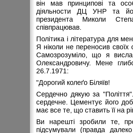
він мав принципові та осо
діяльности ДЦ УНР та його
президента Миколи Степ
співпрацював.
Політика і література для ме
Я ніколи не переносив своїх с
Самозрозуміло, що я вислав
Олександровичу. Мене глибо
26.7.1971:
"Дорогий колеґо Біляїв!
Сердечно дякую за "Поліття"
сердечне. Цементує його доб
має все те, що ставить її на рі
Ви нарешті зробили те, п
підсумували (правда далеко