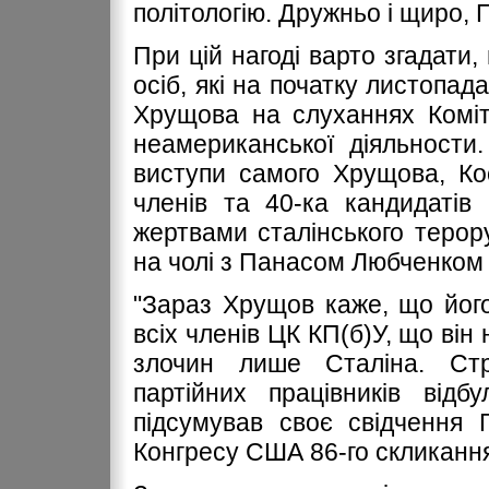
політологію. Дружньо і щиро, Гр
При цій нагоді варто згадати,
осіб, які на початку листопад
Хрущова на слуханнях Коміт
неамериканської діяльности
виступи самого Хрущова, Ко
членів та 40-ка кандидаті
жертвами сталінського терор
на чолі з Панасом Любченком 
"Зараз Хрущов каже, що його
всіх членів ЦК КП(б)У, що він
злочин лише Сталіна. Стр
партійних працівників від
підсумував своє свідчення 
Конгресу США 86-го скликанн