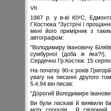
VІІ
1987 р. у в-ві КІУС, Едмонт
Г.Костюка "Зустрічі і прощан
мені його примірник з таки
автографом:
"Володимиру Івановичу Біляїву
сумбурної (доба ж яка?!), 
Сердечно Гр.Костюк. 15 серпн
На початку 90-х років Григо
увагу на писанні другого то
5.4.94 він писав:
"Дорогий Володимире Іванови
Ви були ласкаві й виявили б
моїх спогадів... Я свідоми