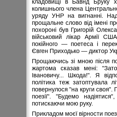
кладовищі в Бавнд Бруку 
колишнього члена Центрально
уряду УНР на вигнанні. Над
прощальне слово від імені п
похороні був Григорій Олекс
військовий лікар Армії США
покійного — поетеса і пере
Євген Приходько — диктор Укр
Прощаючись зі мною після по
жартома сказав мені: "Зато
Івановичу... Шкода!". Я від
політика теж затоптувала лі
повернулося "на круги своя". 
поезії". "Будемо надіятися
потискаючи мою руку.
Прикладом моєї вірности поезі