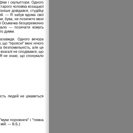
фіки і скульптори. Одного
старого чоловіка козацької
зніше довідався, студійці
ий. — Я забув вдома свої
чи, бува, не позичите мені
— і Осьмачка безцеремонно
увало — позичати комусь
го думки.
назавжди. Одного вечора
, що "проясні" мені нічого
на безпомильність, але це
 взагалі не сподівався, що
. Я не знаю, що спонукало
ість людей не цікавиться
"муки порожнечі" і "темна
ій. — В.Б.):