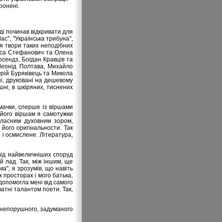
ронені.
оді починав відкривати для
Час", "Українська трибуна",
ися твори таких неподібних
екса Стефанович та Олена
осендз, Богдан Кравців та
Леонід Полтава, Михайло
Юрій Буряківець та Микола
мні, друковані на дешевому
шні, в шкіряних, тиснених
мачки, сперше із віршами
 його віршам я самотужки
 власним духовним зором,
його оригінальности. Так
 і осмислене. Література,
 від найвеличніших споруд
 лад. Так, між іншим, ще
а", я зрозумів, що навіть
 просторах і мого батька,
допомогла мені від самого
атні талантом поети. Так,
а непорушного, задуманого