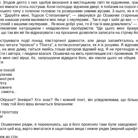
і. Згодом дехто з них здобув визнання в мистецькому світі як художники, гра
ої кімнати хтось постукав. Коли господар відчинив двері, я побачив на порозі 
ського типу з голеною головою та розкішними сивими вусами. З нього, як я пі
я. "Даруйте мені, Тодосю Степановичу", — звернувся до Осьмачки стареньк
к наказав учням малювати моє лице з окулярами... Так я оце і забіг до вас — 
спокій з вашими окулярами... Як вони добрі учні, то й так їх вам домалюють" 
ніяковілим натурщиком і невдоволено пробурмотів: "Ще цього мені брак
 що так він міг би відреагувати і на прохання дозволити записати на стрічку йо
нструювати події понад півсторічної давности, але дещо запам'яталось 
с читати "проясні" з "Поета", а потім розпитувати, як я їх розумію. Я відповів
, на мою думку, таїться якийсь тільки авторові відомий код. Я не претендую 
ти і автора, і людини взагалі. Осьмачка на мить приплющив очі і промовчав. Я
 мені свої вірші, бо, запрошуючи відвідати його, він ніколи цього не обіцяв
ти:
и поезій
ухачам.
аної речі
літа
рожнечі
самота...
Образи? Зневіри? Хто знає? Як і кожний поет, він усвідомлював, що більш
е тому той його вірш кінчається благанням:
й простору
а!
Осьмаччині рядки, я переконуюсь, що в його прояснях таки були закодовані 
ти цей код, варто вчитатися в зацитовані вище і нижче рядки (жирний шрифт м
еж до стін,