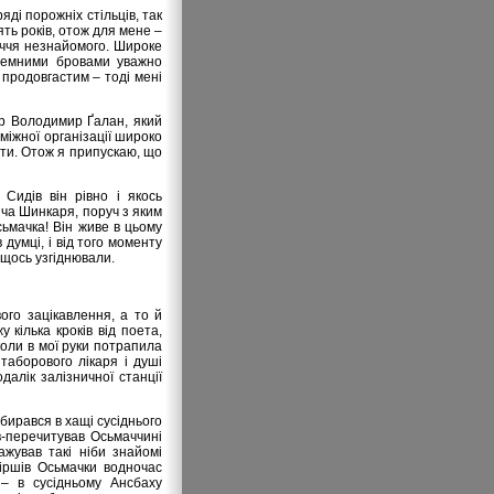
яді порожніх стільців, так
ять років, отож для мене –
личчя незнайомого. Широке
 темними бровами уважно
 продовгастим – тоді мені
-р Володимир Ґалан, який
міжної організації широко
анти. Отож я припускаю, що
Сидів він рівно і якось
ча Шинкаря, поруч з яким
сьмачка! Він живе в цьому
думці, і від того моменту
 щось узгіднювали.
ого зацікавлення, а то й
 кілька кроків від поета,
коли в мої руки потрапила
 таборового лікаря і душі
далік залізничної станції
абирався в хащі сусіднього
в-перечитував Осьмаччині
ажував такі ніби знайомі
віршів Осьмачки водночас
 – в сусідньому Ансбаху