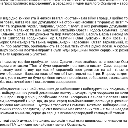
ів "розстріляного відродження", а серед них і чудом вцілілого Осьмачки – забо
и від рідної книжки (та й книжок взагалі) обставинами війни і праці, я щойно т
ої поезії, читав усе, що друкувалося на сторінках часописів "Українські вісті", "
іля" та журналів "Арка", "Заграва", "Хорс", "Пу-гу". В них регулярно друкувал
 як Євген Маланюк та Іван Багряний, Михайло Орест і Тодось Осьмачка, Ол
г Ольжич, Оксана Лятуринська та Ігор Качуровський, Василь Барка і Леонід М
 та Святослав Гординський, Яр Славутич і Олег Зуєвський, Юрій Косач і 
Борис Олександрів та Ганна Черінь, Андрій Гарасевич і Остап Тарнавський, 
или про багатство, оригінальність та розмаїтість стилів рідної поезії. А скро
зміру збірочки поетів-емігрантів були куди ріднішими моєму серцю, ніж розкі
іанти баронської бібліотеки.
о і самому кортіло пробувати пера. Одначе лише знайомство з поезією Ось
 згодом з октавами "Поета" було справжнім поштовхом писати. Саме завдяки
не знану мені істину, що кожний справжній поет дивиться на світ тільки
ми образами, барвами власної мовної і мистецької палітри. В цьому секрет 
 світ, усе в ньому не буде до кінця вичерпно оспіване, зображене, змальоване
якоїсь остаточної мети і остаточного завершення.
 найпіднесеніших і найінтимніших до найниціших і найвідкритіших почувань,
о найбуденніших речей домашнього вжитку – можуть бути зображені на новий
ірші про Сибір у збірці російського поета Віссаріона Саянова "Золотая Олекм
, несходимий Сибір, що, до речі, серед мільйонів інших, поглинув у крижаних
люблена батьківщина... Зустріч з творчістю Осьмачки, можливо, найвиразніше 
тичних спроб зрозуміти, що світ поезії не має оклепаних тем – є лише неадекв
х Осьмачки віч-на-віч, серце до серця я пізнав первородний самобутній талант...
тоді в моїх думках, і не дивно, що сидів я тоді як на шпильках, поглядаючи н
просив П.М.Шинкаря познайомити мене з Осьмачкою.