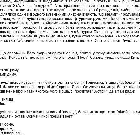
сьмачку, надрукованій в щоденнику "Свобода" за 17 жовтня 1962 р., Окса
 домі ЗУАДК з... "конурою". Моє враження зовсім протилежне — в його
ї елеґантности старого "таунгаузу" – трихповерхової резиденції, либонь, ф
дділялися один від одного вузенькими, як їх називають, "брізвеями" (продувами
телею, масивні дубові двері з мосяжними фігурними ручками. Посеред кімнати 
бних речей, потрібних охайному самітньому чоловікові: ґудзиками, ножицям
перстком, праскою. На цьому столі були також розкладені газети, журнали, олі
реслярська шарнірна лампа з металевим абажуром. Біля столу стояло два мет
инками. В лівому, як увійти до кімнати, кутку стояло одинарне, на солдатськ
іли світле ґабардинове пальто і фетровий капелюх. Оце, здається, було вс
що справжній його скарб зберігається під ліжком у тому знаменитому "чама
арія Кейван і з прототипом якого в поемі "Поет" Свирид Чічка покидав Київ
ез затриму
тами диму.
ї рукописи, листування і чотиритомний словник Грінченка. З цим скарбом він н
 під час останньої подорожі до Європи. Якось Осьмачка витягнув його з-під лі
сив мене прочитати якогось мого вірша. Я прочитав "Зустріч", де є такі рядки:
і вилиці
інь.
умів значення іменника в множині "вилиці", бо запитав, що то за "лілейні вил
адцятій октаві Осьмаччиної поеми "Поет":
е чорне,
ерелом,
им шворнем...