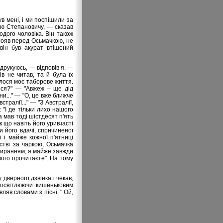
в мені, і ми поспішили за
сю Степановичу, — сказав
одого чоловіка. Він також
стояв перед Осьмачкою, не
він був акурат втішений
 друкуюсь, — відповів я, —
ів не читав, та й була їх
алося моє таборове життя.
лися?" — "Авжеж – ще дід
ни..." — "О, це вже ближче
тралії..." — "З Австралії,
 "І де тільки лихо нашого
а мав тоді шістдесят п'ять
к що навіть його уривчасті
 його вдачі, спричиненої
 і майже кожної п'ятниці
стві за чаркою, Осьмачка
ибиранням, я майже завжди
вого прочитаєте". На тому
 дверного дзвінка і чекав,
, освітлюючи кишеньковим
ляв словами з пісні: " Ой,