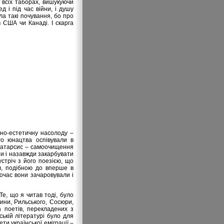
 всіх таборах, вишукуючи
 і під час війни, і душу
ла такі почування, бо про
в США чи Канаді. І скарга
ьно-естетичну насолоду –
го юнацтва оспівували в
 катарсис – самоочищення
сти і назавжди закарбувати
стріч з його поезією, що
ів, подібною до вперше в
очас вони зачаровували і
Те, що я читав тоді, було
чини, Рильського, Сосюри,
а поетів, перекладених з
ькій літературі було для
ти української еміграції –