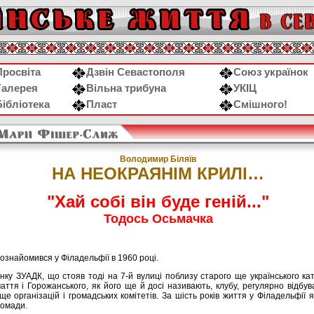
Просвіта
Дзвін Севастополя
Союз українок
Галерея
Вільна трибуна
УКІЦ
Бібліотека
Пласт
Смішного!
Володимир Біляїв
НА НЕОКРАЯНІМ КРИЛІ…
"Хай собі він буде геній..."
Тодось Осьмачка
ознайомився у Філадельфії в 1960 році.
инку ЗУАДК, що стояв тоді на 7-й вулиці поблизу старого ще українського к
ття і Горожанського, як його ще й досі називають, клубу, регулярно відбув
 ще організацій і громадських комітетів. За шість років життя у Філадельфії
ромади.