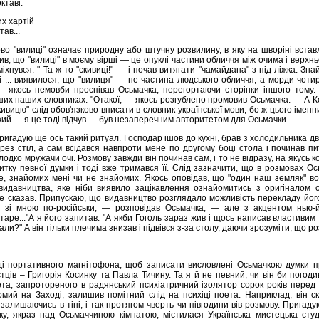
ктаві:
их хартій
ав...
во "вилиці" означає природну або штучну розвилину, в яку на шворіні вста
ив, що "вилиці" в моєму вірші — це опуклі частини обличчя між очима і верхн
хнувся: " Та ж то "скивиці!" — і почав витягати "чамайдана" з-під ліжка. Зн
 і ... виявилося, що "вилиця" — не частина людського обличчя, а морди чоти
— якось немовби проспівав Осьмачка, перегортаючи сторінки іншого тому.
нших наших словниках. "Отакої, — якось розгублено промовив Осьмачка. — А Ко
скивицю" слід обов'язково вписати в словник української мови, бо ж цього імен
який — я це тоді відчув — був незаперечним авторитетом для Осьмачки.
 пригадую ще ось такий ритуал. Господар ішов до кухні, брав з холодильника д
ерез стіл, а сам всідався навпроти мене по другому боці стола і починав п
одко мружачи очі. Розмову завжди він починав сам, і то не відразу, на якусь к
итку певної думки і тоді вже тримався її. Слід зазначити, що в розмовах О
же, знайомих мені чи не знайомих. Якось оповідав, що "один наш земляк" в
видавництва, яке ніби виявило зацікавлення ознайомитись з оригіналом о
е сказав. Припускаю, що видавництво розглядало можливість перекладу його 
 зі мною по-російськи, — розповідав Осьмачка, — але з акцентом нью-й
таре..."А я його запитав: "А якби Гоголь зараз жив і щось написав властивим 
ли?" А він тільки плечима знизав і підвівся з-за столу, даючи зрозуміти, що ро
і портативного магнітофона, щоб записати висловлені Осьмачкою думки пр
тців – Григорія Косинку та Павла Тичину. Та я й не певний, чи він би погод
та, запротореного в радянський психіатричний ізолятор сорок років перед т
омий на Заході, залишив помітний слід на психіці поета. Наприклад, він с
 залишаючись в тіні, і так протягом чверть чи півгодини вів розмову. Пригад
ку, якраз над Осьмаччиною кімнатою, містилася Українська мистецька студ