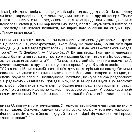
вся і, обходячи попід стіною ряди стільців, подався до дверей. Шинкар кивну
ли його в коридорі перед самими сходами, що вели на другий поверх. "Тодо
 лікоть, — вибачте мені, будь ласка, але я хочу представити вам цього мол
ендувався Осьмачці, а Шинкар поспішив назад у залю. Якусь мить я ніяково 
и розмову і чи взагалі починати, бо вираз його обличчя не свідчив, що 
 "також пише вірші".
Осьмачка: "Біляїв?.. Щось не пригадую собі... А ви десь друкуєтесь?" – "Трохи
". Це пояснення, самозрозуміло, нічого йому не пояснило, бо він моїх вірш
ась дещиця. А в літературних колах у Німеччині я не бував – так якось склад
 сторін?" — "З Донбасу". — " З Донбасу? Ви дивіться... Там таки й народи
атькові брати, а від тридцять третього й мамині брати – втекли з Білоцерківщи
ко тут, дозвольте запитати?" — " Та ось вже сьомий рік , як примандрував з Авс
ьмачки скинулися вгору, а в очах уперше промайнула блискітка зацікавлення:
 У його ставній і моложавій постаті (п'ятдесятип'ятирічний на вигляд Осьмачк
роженість. Одначе її зовсім не відчувалося в його мові. Говорив він лагідно, та
репліки звучали плавно і невимушено. Можливо, це була ознака роздвоєности
 в радянських казематах. Довідавшись, що я вечорами вчуся в університеті
о клубу побачитись з колегами по будівельній праці і погуторити в товари
 його: "То загляньте й до мене колись — це ж рукою подати. Упоравшись з пр
на другому поверсі. Розповісте про наших людей в Австралії, а може, щось і с
двідував Осьмачку в його помешканні. У темному вестибюлі я натискав на кнопку
няться двері. Осьмачка завжди стояв на верху сходів у темному коридорі
личчя, а потім, коли я йшов на другий поверх, східці під моїми ногами і промов
олесо чи весло?.."