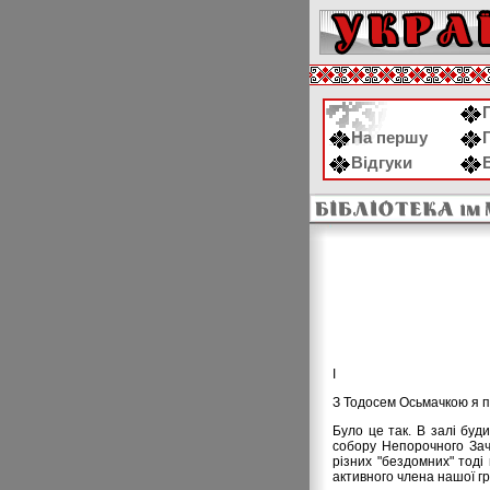
На першу
Відгуки
І
З Тодосем Осьмачкою я п
Було це так. В залі буд
собору Непорочного Зача
різних "бездомних" тоді
активного члена нашої г