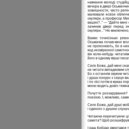
навчання молоді студійц
вечора в двері Осьмаччин
зовнішности, чисто репін
малювали ескізи обличч
окуляри, а професор Меги
ваших?.." — "Дайте мені 
зачинив двері перед з
окуляри..." Не виключено,
Важко точнісінько реко
Осьмачка почав мені вголо
не прояснюють, бо в них
код незміренної самотнос
він коли-небудь читатиме
його в одному вірші писа
Сило Божа, дай мені снаг
не читати випадковим сл
Бо з останнім звуком чит
і душа понуро з серця ви
і по лісі потім в муках по
мною водить довго темна 
Почуття розчарування? 
поезією. І, можливо, сам
Сило Божа, дай душі мої
і єдиного з душею слухач
Читаючи-перечитуючи ці 
самота"! Щоб розшифрува
І наш Кобзар звертався т