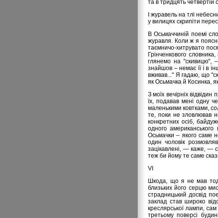
та в тридцять четвертій о
І журавель на тлі небесн
у вилицях скрипіти перест
В Осьмаччиній поемі сло
журавля. Коли ж я поясн
таємничо-хитрувато посмі
Грінченкового словника,
глянемо на "скивицю", 
знайшов – немає її і в і
вживав..." Я гадаю, що "
як Осьмачка й Косинка, 
З моїх вечірніх відвідин
їх, подавав мені одну ч
маленькими ковтками, сол
те, поки не зловлював н
конкретних осіб, байду
одного американського 
Осьмачки – якого саме н
один чоловік розмовляв
зацікавлені, — каже, — с
теж би йому те саме сказа
VІ
Шкода, що я не мав тод
близьких його серцю мис
страдницький досвід пое
заклад став широко від
креслярської лампи, сам
третьому поверсі будин