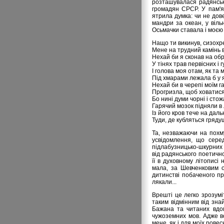
розташувалася радянськ
громадян СРСР. У пам'я
ятрила думка: чи не дов
мандри за океан, у вільн
Осьмачки ставала і моєю
Нащо ти викинув, сизохр
Мене на трудний камінь 
Нехай би я сконав на обрі
У тінях трав первісних і г
І голова моя отам, як та 
Під хмарами лежала б у я
Нехай би в черепі моїм г
Прогризла, щоб ховатися,
Бо нині думи чорні і стож
Гарячий мозок підняли в л
Із його кров тече на дальн
Туди, де кубляться грядущ
Та, незважаючи на похм
усвідомлення, що сере
підлабузницько-шкурних 
від радянського поетично
її в духовному літописі
мала, за Шевченковим о
дитинстві побаченого пр
лякали...
Врешті це легко зрозумі
таким відмінним від зна
Бажана та читаних вдом
чужоземних мов. Адже вс
мене, як і для моїх рове