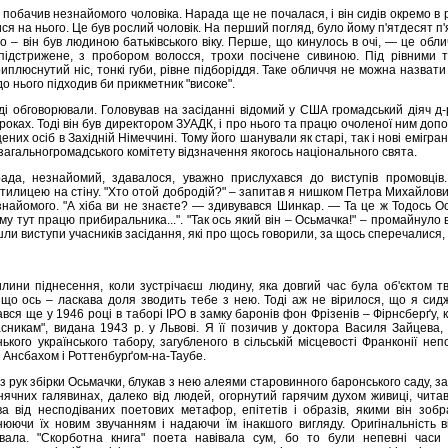
 побачив незнайомого чоловіка. Нарада ще не почалася, і він сидів окремо в р
ся на нього. Це був рослий чоловік. На перший погляд, було йому п'ятдесят п'
го – він був людиною батьківського віку. Перше, що кинулось в очі, — це об
 підстрижене, з пробором волосся, трохи посічене сивиною. Під рівними
иплюснутий ніс, тонкі губи, рівне підборіддя. Таке обличчя не можна назвати
о нього підходив би прикметник "високе".
ді обговорювали. Головував на засіданні відомий у США громадський діяч д
роках. Тоді він був директором ЗУАДК, і про нього та працю очоленої ним допо
них осіб в Західній Німеччині. Тому його шанували як старі, так і нові емігр
загальногромадського комітету відзначення якогось національного свята.
ада, незнайомий, здавалося, уважно прислухався до виступів промовців. 
илицею на стіну. "Хто отой добродій?" – запитав я нишком Петра Михайлови
 незнайомого. "А хіба ви не знаєте? — здивувався Шинкар. — Та це ж Тодось О
 тут працю прибиральника...". "Так ось який він – Осьмачка!" – промайнуло в 
шли виступи учасників засідання, які про щось говорили, за щось сперечалися,
илини піднесення, коли зустрічаєш людину, яка довгий час була об'єктом тв
, що ось – ласкава доля зводить тебе з нею. Тоді аж не вірилося, що я сиджу
вся ще у 1946 році в таборі ІРО в замку баронів фон Фрізенів – Фірнсберґу, 
асникам", видана 1943 р. у Львові. Я її позичив у доктора Василя Зайцева,
кого українського табору, загубленого в сільській місцевості Франконії непо
ж Ансбахом і Роттенбурґом-на-Таубе.
в з рук збірки Осьмачки, блукав з нею алеями старовинного баронського саду, з
онячних галявинах, далеко від людей, огорнутий гарячим духом живиці, чита
ва від несподіваних поетових метафор, епітетів і образів, якими він зобр
внюючи їх новим звучанням і надаючи їм інакшого вигляду. Оригінальність 
вала. "Скорботна книга" поета навівала сум, бо то були непевні часи