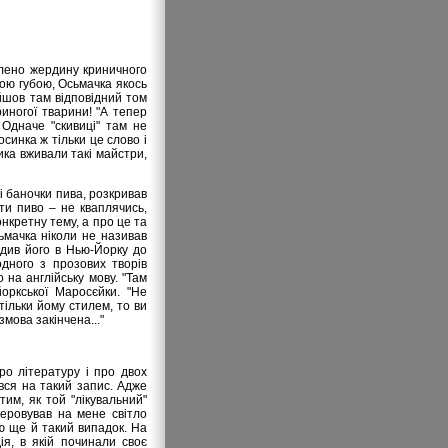
влено жердину криничного
ьою губою, Осьмачка якось
айшов там відповідний том
риногої тварини! "А тепер
 Одначе "скивиці" там не
синка ж тільки це слово і
ника вживали такі майстри,
ві баночки пива, розкривав
ити пиво – не кваплячись,
онкретну тему, а про це та
сьмачка ніколи не називав
одив його в Нью-Йорку до
дного з прозових творів
на англійську мову. "Там
оркської Маросєйки. "Не
тільки йому стилем, то ви
змова закінчена..."
о літературу і про двох
ився на такий запис. Адже
им, як той "лікувальний"
керовував на мене світло
ую ще й такий випадок. На
ія, в якій починали своє