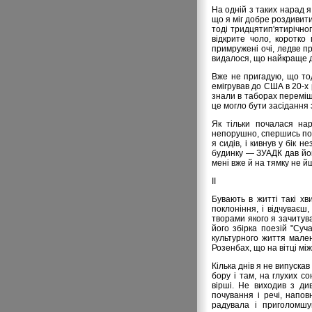
На одній з таких нарад я
що я міг добре роздивити
тоді тридцятип'ятирічно
відкрите чоло, коротко
примружені очі, ледве пр
видалося, що найкраще д
Вже не пригадую, що то
емігрував до США в 20-х 
знали в таборах переміще
це могло бути засідання 
Як тільки почалася нар
непорушно, спершись пот
я сидів, і кивнув у бік
будинку — ЗУАДК дав йому
мені вже й на тямку не й
ІІ
Бувають в житті такі хв
поклоніння, і відчуваєш
творами якого я зачитува
його збірка поезій "Суч
культурного життя малень
Розенбах, що на вітці мі
Кілька днів я не випуска
бору і там, на глухих с
вірші. Не виходив з ди
почування і речі, напо
радувала і приголомшу