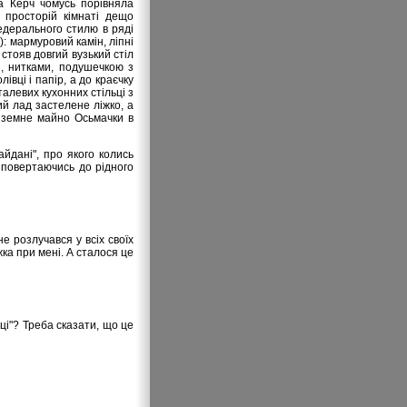
на Керч чомусь порівняла
 просторій кімнаті дещо
едерального стилю в ряді
): мармуровий камін, ліпні
стояв довгий вузький стіл
и, нитками, подушечкою з
вці і папір, а до краєчку
алевих кухонних стільці з
ий лад застелене ліжко, а
е земне майно Осьмачки в
йдані", про якого колись
, повертаючись до рідного
е розлучався у всіх своїх
жка при мені. А сталося це
иці"? Треба сказати, що це