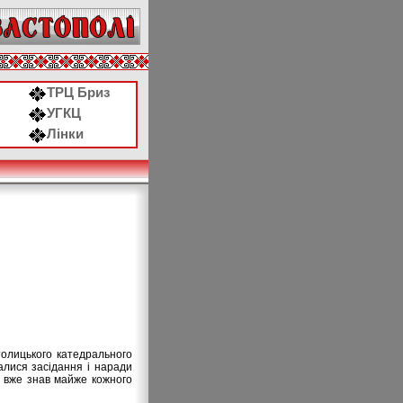
ТРЦ Бриз
УГКЦ
Лінки
атолицького катедрального
алися засідання і наради
 я вже знав майже кожного