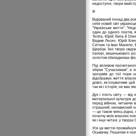
недоступні, твори майстр
ІІІ
Відірваний понад два рок
себе новий світ українськ
"Українське життя", "Нед
один до одного поетів,
Теліга, Юрій Липа й Оле
Вадим Лесич, Юрій Клен
Ситник та Іван Манило, 
Щербак. Їхні твори свідч
папері, кишенькового ро
золотом обкладинках фол
Під впливом прочитаног
збірки "Сучасникам", а
зрозумів до тієї пори 
відображує життя власни
довго, як існуватиме цей
так як і історія, не має 
Дух і плоть світу — від
матеріальної культури д
перед війною, читаючи в
страшний, ненависний нам
— це також чиясь рідна, 
початку моїх власних пое
як і інші читачі, у твора
Усе це миттю промайнуло 
Осьмачку. Пошепки я по