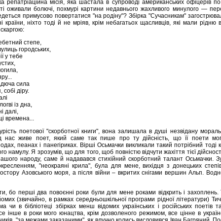
а репатріаційна місія, яка шастала в супроводі американських офіцерів по
ті оживали болючі, похмурі картини недавнього жахливого минулого — перед
едеться примусово повертатися "на родіну"? Збірка "Сучасникам" загострюва
і країни, ніхто тоді й не мріяв, крім небагатьох щасливців, які мали рідню 
 скаргою:
ебетний степе,
вулиць городських,
ї у тебе
устих,
могила,
ру...
адюча сила
 собі діру.
алі
огві із дна,
і далі,
і времена...
урість поетової "скорботної книги", вона залишала в душі незвідану морал
д нас живе поет, який саме так пише про ту дійсність, що її поети мо
одах, пеанах і панегіриках. Вірші Осьмачки викликали такий потрібний тоді
го намулу. Я зрозумів, що для того, щоб повністю відчути жахіття тієї дійсно
 нашого народу, саме й надавався стихійний скорботний талант Осьмачки. Зу
кресленням, "неокраяні крила", була для мене, вихідця з донецьких степ
остору Азовського моря, а після війни – вкритих снігами вершин Альп. Водн
ти, бо перші два повоєнні роки були для мене роками відкрить і захоплень. 
йомих (звичайно, в рамках середньошкільної програми рідної літератури) Ти
а чи в бібліотеці збірках менш відомих українських і російських поетів т
е інше в роки мого юнацтва, крім дозволеного режимом, все цінне в українс
сників, "за межами заказаними", як влучно колись висловився Іван Багряний. Пое