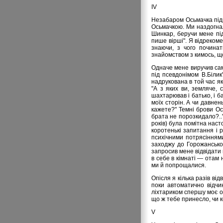
ІV
Незабаром Осьмачка підві
Осьмачкою. Ми наздогна
Шинкар, беручи мене під
пише вірші". Я відреком
знаючи, з чого починат
знайомством з кимось, що
Одначе мене виручив сам 
під псевдонімом В.Білик
надрукована в той час як
"А з яких ви, земляче,
шахтарював і батько, і б
моїх сторін. А чи давнень
кажете?" Темні брови Ос
брата не порозкидало?.."
років) була помітна насто
коротенькі запитання і 
психічними потрясіннями
заходжу до Горожанськог
запросив мене відвідати
в себе в кімнаті — отам 
ми й попрощалися.
Опісля я кілька разів ві
поки автоматично відчи
ліхтариком спершу моє об
що ж тебе принесло, чи к
V