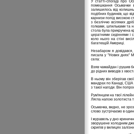
У статті-спогаді про О
помешкання Осьмачки в
залишилось від колишньо
подібних будинків, що ві
карнизи попід високою с
з безліччю всіляких дрі
голками, шпильками та на
стола була прикручена к
цератними сидіннями і сп
коло нього на стіні вис
багатющій Америці.
Незабаром я довідався, 
писала у "Нових днях" М
села:
Взяв чамайдан і рушив б
до рідних виводів з хвос
В ньому він зберігав сво
мандрах по Канаді, США і
з такої нагоди. Він попро
Рум'янцем на твої лілейн
Лягла напою золотиста т
Осьмачка, видно, не зроз
слово зустрічаємо в один
І журавель у дно криничн
зворушене холодним дж
скрипів у вилицях залізн