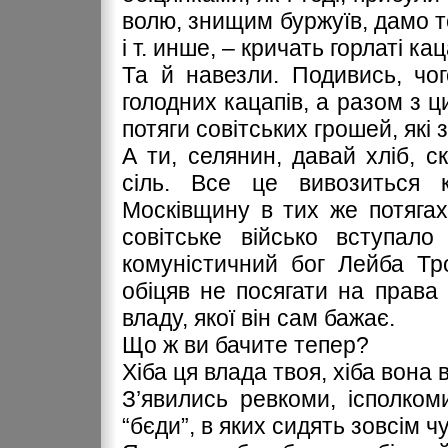
волю, знищим буржуїв, дамо то
і т. инше, – кричать горлаті к
Та й навезли. Подивись, чог
голодних кацапів, а разом з ц
потяги совітських грошей, які з
А ти, селянин, давай хліб, ск
сіль. Все це вивозиться 
Москівщину в тих же потягах,
совітське військо вступало
комуністичний бог Лейба Тр
обіцяв не посягати на права 
владу, якої він сам бажає.
Що ж ви бачите тепер?
Хіба ця влада твоя, хіба вона 
З’явились ревкоми, ісполком
“бєди”, в яких сидять зовсім ч