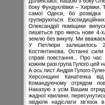
Долинської, нашою з боку Олек
боку Фундукліївки – Хирівки. 
самої Одеси, бо розвідка
групируються. Експидиційни
Олександрії поміщики випус
пишеться про якесь нове 4-х
землю без викупу. Ми вважаєм
У Петлюри залишилось 2
Костянтинова. Останні сили
справі повстання... Про час
кожнім разі група Гулого цей 
А ось лист Андрія Гулого-Гуле
Херсонщині Канатенка ві
Командуючому отрядом пов
Наказую з усім Вашим отрядо
жадної хвилини, пересунутис
звідкіля надіслати зв’язок 