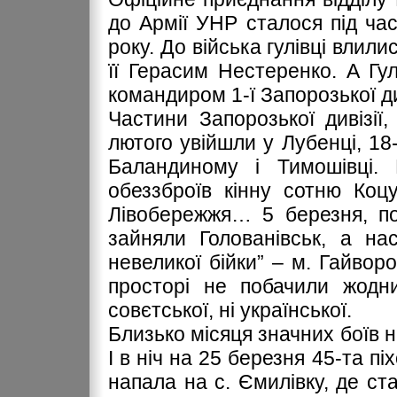
до Армії УНР сталося під ча
року. До війська гулівці влил
її Герасим Нестеренко. А Г
командиром 1-ї Запорозької див
Частини Запорозької дивізії
лютого увійшли у Лубенці, 18-
Баландиному і Тимошівці. 
обеззброїв кінну сотню Коц
Лівобережжя… 5 березня, по
зайняли Голованівськ, а на
невеликої бійки” – м. Гайвор
просторі не побачили жодних
совєтської, ні української.
Близько місяця значних боїв н
І в ніч на 25 березня 45-та пі
напала на с. Ємилівку, де ста