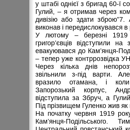
у штабі однієї з бригад 60-ї со
Гулий, – я отримав через ко
дивізію або здати зброю”7.
виконав і передислокувався в
У лютому – березні 1919 
григор’євців відступили на 
евакуювався до Кам’янця-Под
– тепер уже контррозвідка УНР
Через кілька днів непороз
звільнили з-під варти. Ал
вразило отамана, і кол
Запорозький корпус, Андр
відступила за Збруч, а Гули
Під прізвищем Гуленко жив як 
На початку червня 1919 рок
Кам’янця-Подільського. 
Центральний повстанський ко