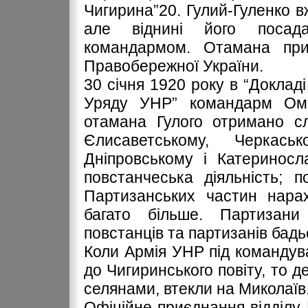
Чигирина”20. Гулий-Гуленко в
але віднині його посад
командармом. Отамана при
Правобережної України.
30 січня 1920 року в “Доклад
Уряду УНР” командарм Омел
отамана Гулого отримано сл
Єлисаветському, Черкаськ
Дніпровському і Катериносл
повстанчеська діяльність; п
Партизанських частин нарах
багато більше. Партизани
повстанців та партизанів бадь
Коли Армія УНР під команду
до Чигиринського повіту, то де
селянами, втекли на Миколаїв
Офіційне приєднання відділу Г