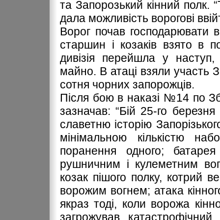
та Запорозький кінний полк. 
дала можливість ворогові ввійт
Ворог почав господарювати в 
старшин і козаків взято в п
дивізія перейшла у наступ,
майно. В атаці взяли участь З
сотня чорних запорожців.
Після бою в наказі №14 по Збі
зазначав: “Бій 25-го березня
славетню історію Запорізького
мінімальною кількістю наб
поранення одного; батарея
рушничним і кулеметним вог
козак пішого полку, котрий в
ворожим вогнем; атака кінног
якраз тоді, коли ворожа кінно
загрожував катастрофічний 