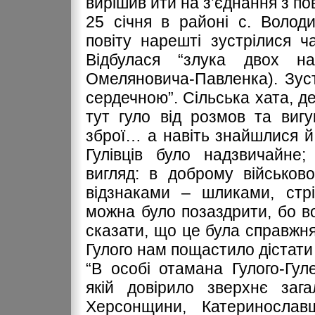
вирішив йти на з’єднання з п
25 січня в районі с. Волод
повіту нарешті зустрілися ча
Відбулася “злука двох на
Омеляновича-Павленка). Зус
сердечною”. Сільська хата, д
тут гуло від розмов та вигу
зброї… а навіть знайшлися й 
Гулівців було надзвичайне
вигляд: в доброму військов
відзнаками – шликами, стр
можна було позаздрити, бо 
сказати, що це була справжн
Гулого нам пощастило дістати
“В особі отамана Гулого-Гу
якій довірило зверхнє заг
Херсонщини, Катериносла