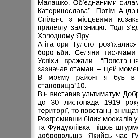
Малашко. Об’єднаними силам
Катеринослава”. Потім Андрі
Спільно з місцевими козак
прилеглу залізницю. Тоді з’є
Холодному Яру.
Агітатори Гулого роз’їхалис
боротьби. Селяни тисячами 
Успіхи вражали. “Повстанн
зазначав отаман. – Цей моме
В моєму районі я був в б
становища”10.
Він виставив ультиматум Добр
до 30 листопада 1919 року 
території, то повстанці знищать 
Розгромивши білих москалів у
та Фундукліївка, пішов штур
добровольців. Якийсь час Гу