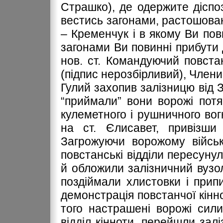
Страшко), де одержите діспо
вестись загонами, растошован
– Кременчук і в якому Ви пов
загонами Ви повинні прибути 
нов. ст. Командуючий повста
(підпис нерозбірливий), Члени
Гулий захопив залізницю від З
“приймали” вони ворожі потяг
кулеметного і рушничного вогн
на ст. Єлисавет, привізши
Загрожуючи ворожому військ
повстанські відділи пересунули
й обложили залізничний вузол
поздіймали хлистовки і прип
демонстрація повстанчої кінн
того настрашені ворожі сил
відділ кінноти, перейшли зал