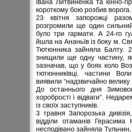
Івана Литвиненка та кінно-г
короткому бою розбив ворога.
23 квітня запорожці разом
розгромили ще один сильний 
було три гармати. А 24-го г
йшла на Ананьїв із боку м. Св
Тютюнника зайняла Балту. 2
знищили ще одну частину, я
зазначав, що у боях коло Воз
тютюнниківці, частини Воли
виявили “надзвичайно велику х
До останнього дня Зимовог
хоробрості і відваги”. Неда
із своїх заступників.
3 травня Запорозька дивізія
відділи отаманів Герасима 
несподівано зайняла Тульчин,