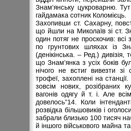
Знам’янську цукроварню. Ту
гайдамака сотник Коломієць.
Захопивши ст. Сахарну, повст
що йшли на Миколаїв зі ст. З
один потяг не проскочив: всі 
по грунтових шляхах із Зн
(денікінська. – Ред.) дивізія,
що Знам’янка з усіх боків б
нічого не встиг вивезти зі 
трофеї, захоплені на станції.
зовсім нових, розібраних к
вагонів одягу й т. і. Але в
довелось”14. Коли інтендан
розвідка більшовиків і оголос
забрали близько 100 тисяч на
й іншого військового майна та