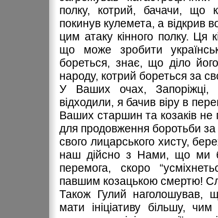
полку, котрий, бачачи, що 
покинув кулемета, а відкрив в
цим атаку кінного полку. Ця к
що може зробити українськ
бореться, знає, що діло йог
народу, котрий бореться за св
У Ваших очах, Запоріжці, 
відходили, я бачив віру в пер
Ваших старшин та козаків не 
для продовження боротьби за 
свого лицарського хисту, бере
наш дійсно з Нами, що ми б
перемога, скоро “усміхнеть
павшим козацькою смертю! Сл
Також Гулий наголошував, щ
мати ініціативу більшу, чим