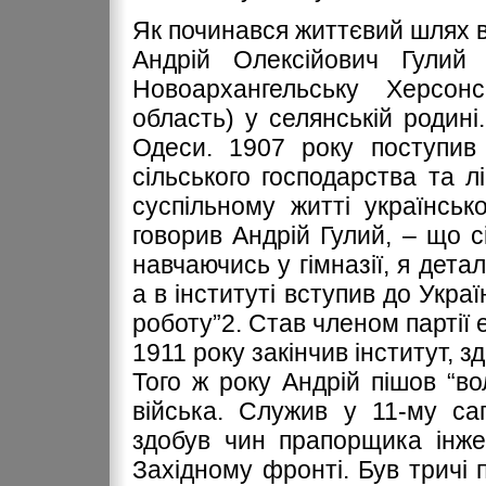
Як починався життєвий шлях в
Андрій Олексійович Гулий
Новоархангельську Херсонсь
область) у селянській родині.
Одеси. 1907 року поступив 
сільського господарства та л
суспільному житті українськ
говорив Андрій Гулий, – що с
навчаючись у гімназії, я дета
а в інституті вступив до Укра
роботу”2. Став членом партії е
1911 року закінчив інститут, 
Того ж року Андрій пішов “в
війська. Служив у 11-му са
здобув чин прапорщика інже
Західному фронті. Був тричі 