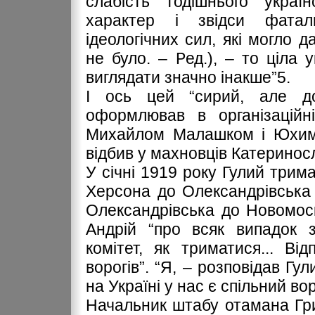
слабість тодішнього украї
характер і звідси фатал
ідеологічних сил, які могло д
не було. – Ред.), – то ціла 
виглядати значно інакше”5.
І ось цей “сирий, але до
оформлював в організаційн
Михайлом Малашком і Юхимо
відбив у махновців Катеринос
У січні 1919 року Гулий трим
Херсона до Олександрівська 
Олександрівська до Новомос
Андрій “про всяк випадок 
комітет, як триматися... Ві
ворогів”. “Я, – розповідав Гу
на Україні у нас є спільний вор
Начальник штабу отамана Гри