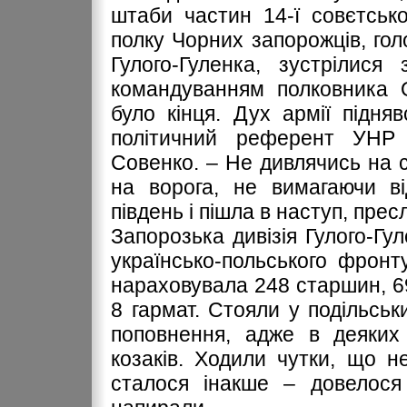
штаби частин 14-ї совєтської
полку Чорних запорожців, голо
Гулого-Гуленка, зустрілися
командуванням полковника О
було кінця. Дух армії підня
політичний референт УНР 
Совенко. – Не дивлячись на с
на ворога, не вимагаючи в
південь і пішла в наступ, пре
Запорозька дивізія Гулого-Гу
українсько-польського фронт
нараховувала 248 старшин, 69
8 гармат. Стояли у подільськ
поповнення, адже в деяких
козаків. Ходили чутки, що н
сталося інакше – довелося 