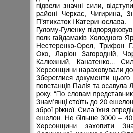
підвели значні сили, відступ
районі Черкас, Чигирина, Зн
П’ятихаток і Катеринослава.
Гулому-Гуленку підпорядковува
полк гайдамаків Холодного Я
Нестеренко-Орел, Трифон Г
Око, Ларіон Загородній, Чо
Калюжний, Канатенко... Си
Херсонщини нараховували до 
Збереглися документи цього 
повстанців Палія та осавула Л
року. “По словам представник
Знам’янці стоїть до 20 ешелон
зброї ріжної. Сила їхня опред
ешелон. Не більше 3000 – 40
Херсонщини захопити Зн