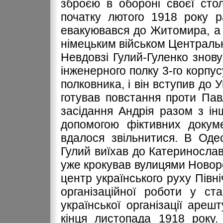
зброєю в обороні своєї сто
початку лютого 1918 року 
евакуювався до Житомира, а 
німецьким військом Централ
Невдовзі Гулий-Гуленко знов
інженерного полку 3-го корпу
полковника, і він вступив до 
готував повстання проти Пав
засідання Андрія разом з і
допомогою фіктивних докуме
вдалося звільнитися. В Оде
Гулий виїхав до Катеринослава
уже крокував вулицями Новорос
центр українського руху Півн
організаційної роботи у ст
української організації арешт
кінця листопада 1918 року.