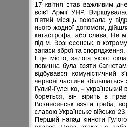
17 квітня став важливим днем
всієї Армії УНР. Вирішувала
п’ятий місяць воювала у від
нього жодної допомоги, дійшл
катастрофа, або слава. Не ма
під м. Вознесенськ, в котрому
запаси зброї та спорядження.
І це місто, залога якого скл
повинна була взяти багнета
відбувався комуністичний з
червоні частини збільшаться з
Гулий-Гуленко, – український 
бореться, він вірить в прав
Вознесенськ взяти треба, в
славою Українське військо”23.
Перший напад кінноти Гулого