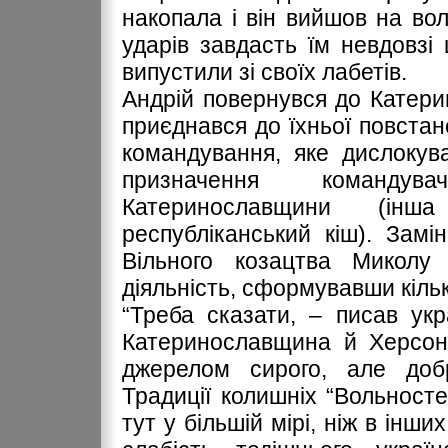
накопала і він вийшов на вол
ударів завдасть їм невдовзі
випустили зі своїх лабетів.
Андрій повернувся до Катерин
приєднався до їхньої повстанс
командування, яке дислокув
призначення командув
Катеринославщини (інш
республіканський кіш). Замі
Вільного козацтва Миколу 
діяльність, сформувавши кільк
“Треба сказати, – писав ук
Катеринославщина й Херсон
джерелом сирого, але добр
Традиції колишніх “Вольносте
тут у більшій мірі, ніж в інш