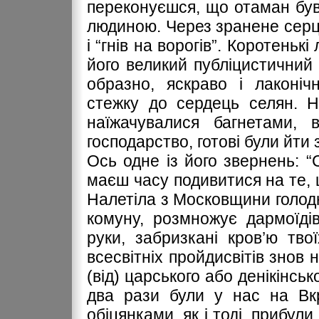
переконуєшся, що отаман бу
людиною. Через зранене серце
і “гнів на ворогів”. Коротеньк
його великий публіцистичний 
образно, яскраво і лаконіч
стежку до сердець селян. Н
наїжачувалися багнетами, 
господарство, готові були йти 
Ось одне із його звернень: 
маєш часу подивитися на те, 
Налетіла з Московщини голодн
комуну, розмножує дармоїдів
руки, забризкані кров’ю твої
всесвітніх пройдисвітів знов 
(від) царського або денікінсь
два рази були у нас на Вкр
обіцянками, як і тоді, прибул