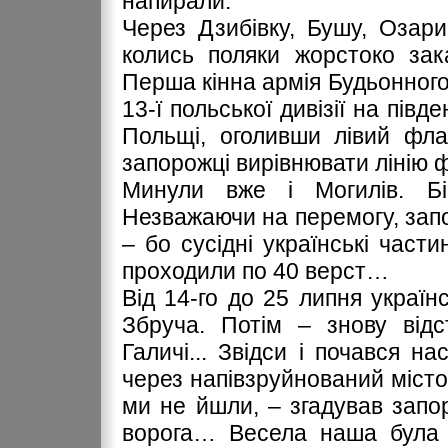
напирали.
Через Дзибівку, Бушу, Озар
колись поляки жорстоко зак
Перша кінна армія Будьонного
13-ї польської дивізії на півд
Польщі, оголивши лівий фла
запорожці вирівнювати лінію 
Минули вже і Могилів. Бі
Незважаючи на перемогу, запо
– бо сусідні українські част
проходили по 40 верст…
Від 14-го до 25 липня україн
Збруча. Потім – знову відс
Галичі... Звідси і почався на
через напівзруйнований місто
ми не йшли, – згадував запо
ворога… Весела наша була д