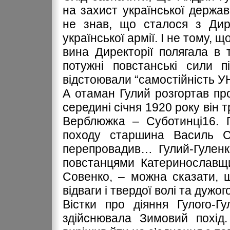
на захист української державн
не знав, що сталося з Дире
української армії. І не тому, 
вина Директорії полягала в
потужні повстанські сили п
відстоювали “самостійність У
А отаман Гулий розгортав пр
середині січня 1920 року він
Верблюжка – Суботинці16. 
походу старшина Василь Со
перепровадив… Гулий-Гуленк
повстанцями Катеринославщ
Совенко, – можна сказати, 
відваги і твердої волі та дужо
Вістки про діяння Гулого-Г
здійснювала Зимовий похід