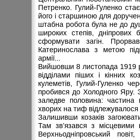
Петренко. Гулий-Гуленко ста
його і старшиною для доручен
штабна робота була не до ду
широких степів, дніпрових б
сформувати загін. Прорв
Катеринослава з метою під
армії...
Вийшовши 8 листопада 1919 ро
відділами піших і кінних ко
кулеметів, Гулий-Гуленко че
пробився до Холодного Яру. 
заледве половина: частина 
хворих на тиф відлежувалося 
Залишивши козаків загоюват
Там зв’язався з місцевими 
Верхньодніпровський пові