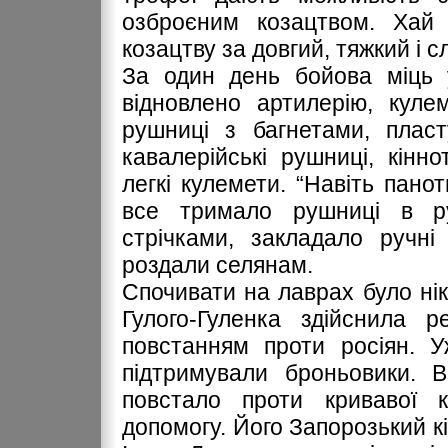
озброєним козацтвом. Хай
козацтву за довгий, тяжкий і с
За один день бойова міць у
відновлено артилерію, куле
рушниці з багнетами, пласт
кавалерійські рушниці, кінно
легкі кулемети. “Навіть панот
все тримало рушниці в ру
стрічками, закладало ручні
роздали селянам.
Спочивати на лаврах було нік
Гулого-Гуленка здійснила 
повстанням проти росіян. У
підтримували броньовики. В
повстало проти кривавої 
допомогу. Його Запорозький кі