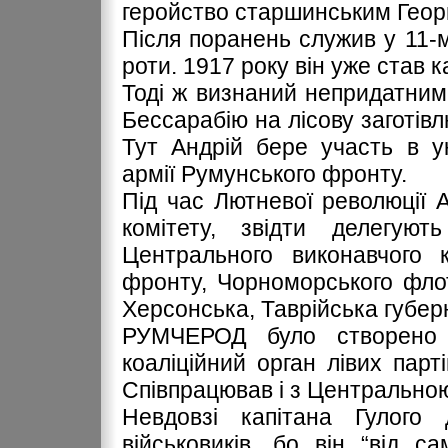
геройство старшинським Георг
Після поранень служив у 11-
роти. 1917 року він уже став к
Тоді ж визнаний непридатним 
Бессарабію на лісову заготівл
Тут Андрій бере участь в ук
армії Румунського фронту.
Під час Лютневої революції А
комітету, звідти делегу
Центрального виконавчого к
фронту, Чорноморського флот
Херсонська, Таврійська губерні
РУМЧЕРОД було створено 
коаліційний орган лівих парт
Співпрацював і з Центрально
Невдовзі капітана Гулого 
військовиків, бо він “від с