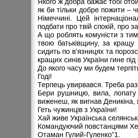
Якого ж добра бажає тобі отой
як би тільки добре пожити – ч
Німеччині. Цей інтернаціон
подбати про твій спокій, про 
А що роблять комуністи з тим
твою батьківщину, за кращу 
сидить по в’язницях та пороз
кращих синів України гине пі
До якого часу ми будем терпі
Годі!
Терпець увирвався. Треба раз
Бери рушницю, вила, лопату і
виженеш, як вигнав Деникіна, я
Геть чужинців з України!
Хай живе Українська селянськ
Командуючий повстанцями Х
Отаман Гулий-Гуленко”1.