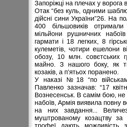
Запоріжці на плечах у ворога 
Отак “без куль, одними шаблю
дійсні сини України”26. На п
400 більшовиків отримали
мільйони рушничних набоїв 
гармати і 18 легких, 8 гірсь
кулеметів, чотири ешелони в
обозу, 10 млн. совєтських г
майно. З нашого боку, як т
козаків, а п’ятьох поранено.
У наказі №18 “по війська
Павленко зазначав: “17 квіт
Вознесенськ. В самім бою, не
набоїв, Армія виявила повну в
на них завдання... Величе
муштрованому козацтву за с
трофеї дають можливість з