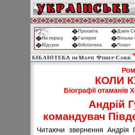
Просвіта
Дзвін С
На першу
Галерея
Вільна 
Відгуки
Бібліотека
Пласт
Ром
КОЛИ К
Біографії отаманів 
Андрій Г
командувач Півде
Читаючи звернення Андрія Г