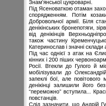
Знам’янської цукроварні.
Під Ясеноваткою отаман захопи
спорядженням. Потім козак
Добровольчої армії. Біля ста
денікінських бронепотяги, зір
від денікінців Верхньодніпр
також частину Кременчуцько
Катеринослав і значні склади а
Під час однієї з атак на Єл
кінних і 200 піших червоноармі
Росії. Втекли до Гулого й м
мобілізували до Олександрі
запеклі бої, але повітового 
денікінці залишили його бе
“переможно” вступила... Крас
повстанців.
Слід зазначити, що Андрій Гу