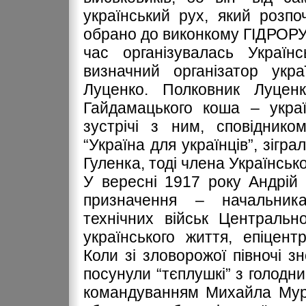
український рух, який розпоч
обрано до виконкому ГІДРОРУМ
час організувалась Україн
визначний організатор укр
Луценко. Полковник Луцен
Гайдамацького коша – украї
зустрічі з ним, сповіднико
“Україна для українців”, зігр
Гуленка, тоді члена Українськ
У вересні 1917 року Андрій
призначення – начальника
технічних військ Центральн
українського життя, епіцент
Коли зі зловорожої півночі зн
посунули “тєплушкі” з голодн
командуванням Михайла Мура