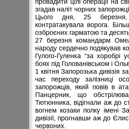
провадити цілі операції на св
згадав наліт чорних запорожці
Цього дня, 25 березня, 
контратакувала ворога. Більш
озброєних гарматою та десять
27 березня командарм Омеля
народу сердечно подякував ко
Гулого-Гуленка “за хоробрі у
боях під Голованівськом і Оль
1 квітня Запорозька дивізія 
час переходу залізниці ос
запорожців, який повів в ат
Панцерник, що обстрілюва
Тютюнника, відігнали аж до ст
вогнем козаки полку імені За
дивізії, прогнавши аж до Єли
червоних.