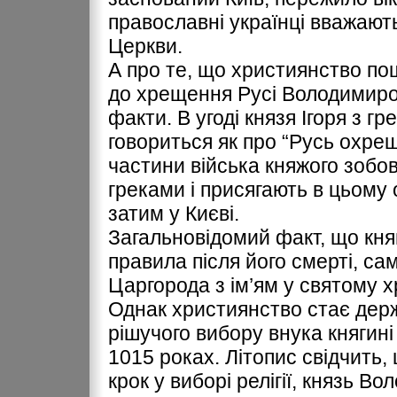
православні українці вважают
Церкви.
А про те, що християнство п
до хрещення Русі Володимиром
факти. В угоді князя Ігоря з г
говориться як про “Русь охреще
частини війська княжого зобо
греками і присягають в цьому 
затим у Києві.
Загальновідомий факт, що княг
правила після його смерті, са
Царгорода з ім’ям у святому 
Однак християнство стає держа
рішучого вибору внука княгин
1015 роках. Літопис свідчить,
крок у виборі релігії, князь 