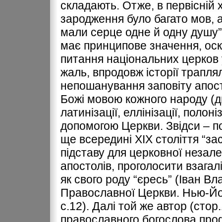
складають. Отже, в первісній х
зародження було багато мов, а
мали серце одне й одну душу” (
має принципове значення, оск
питання національних церков 
жаль, впродовж історії трапля
непошанування заповіту апост
Божі мовою кожного народу (див.
латинізації, еллінізації, полон
допомогою Церкви. Звідси – п
ще всередині ХІХ століття “з
підставу для церковної незале
апостолів, проголосити взагал
як свого роду “єресь” (Іван Вл
Православної Церкви. Нью-Йорк
с.12). Далі той же автор (сто
православного богослова проф