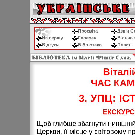
Просвіта
Дзвін С
На першу
Галерея
Вільна 
Відгуки
Бібліотека
Пласт
Вітал
ЧАС КАМ
3. УПЦ: І
ЕКСКУРС
Щоб глибше збагнути нинішній
Церкви, її місце у світовому п