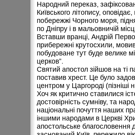
Народний переказ, зафіксован
Київського літопису, оповідає
побережжі Чорного моря, підн
по Дніпру і в мальовничій місц
Вставши вранці, Андрій Перв
прибережні крутосхили, мовив
побудоване тут буде велике міс
церков”.
Святий апостол зійшов на ті п
поставив хрест. Це було задо
центром у Царгороді (пізніші 
Хоч як критично ставилися іст
достовірність сумніву, та нар
національні почуття наших пра
іншими народами в Церкві Хри
апостольське благословення дн
заснований Київ, пережило ві