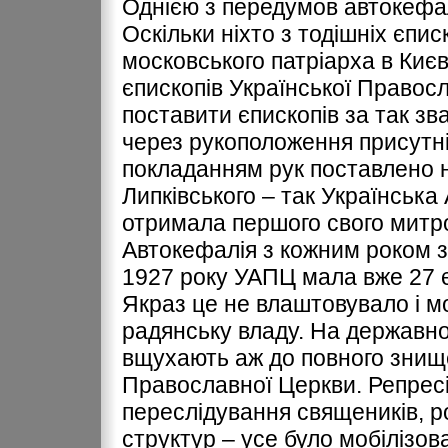
Однією з передумов автокефаль
Оскільки ніхто з тодішніх єписк
московського патріарха в Києв
єпископів Української Правос
поставити єпископів за так з
через рукоположення присутні
покладанням рук поставлено 
Липківського – так Українсь
отримала першого свого митр
Автокефалія з кожним роком з
1927 року УАПЦ мала вже 27 є
Якраз це не влаштовувало і мо
радянську владу. На державном
вщухають аж до повного знищ
Православної Церкви. Репресі
переслідування священиків, р
структур – усе було мобілізо