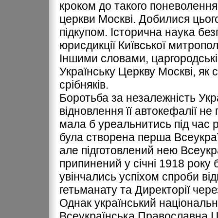
кроком до такого поневолення
церкви Москві. Добилися цього
підкупом. Історична наука без
юрисдикції Київської митрополі
Іншими словами, царгородські
Українську Церкву Москві, як 
срібняків.
Боротьба за незалежність Укра
відновлення її автокефалії не 
мала б уреальнитись під час р
була створена перша Всеукра
але підготовлений нею Всеук
припинений у січні 1918 року 
увінчались успіхом спроби ві
гетьманату та Директорії чере
Однак український національн
Всеукраїнська Православна Це