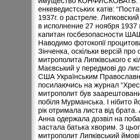
имущество КОНФИСКОВАТЬ. Ал
енкеведистських катів: “Пост
1937г. о растреле. Липковск
в исполнение 27 ноября 1937 
капитан госбезопасности ША
Наводимо фотокопії процитова
Зінченка, оскільки версій про 
митрополита Липківського є кі
Маєвський у передмові до лист
США Українським Православни
посилаючись на журнал “Хрест 
митрополит був заарештований
побіля Мурманська. І нібито й
рік отримала листа від брата
Анна одержала дозвіл на поба
застала батька хворим. З цьо
митрополит Липківський ймові