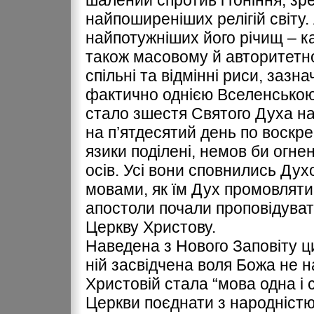
шалений спротив і гоніння, зр
найпоширеніших релігій світу.
найпотужніших його річищ – к
також масовому й авторитетном
спільні та відмінні риси, заз
фактично однією Вселенською
стало зшестя Святого Духа на
на п’ятдесятий день по воскрес
язики поділені, немов би огне
осів. Усі вони сповнились Дух
мовами, як їм Дух промовляти д
апостоли почали проповідуват
Церкву Христову.
Наведена з Нового Заповіту ц
ній засвідчена воля Божа не н
Христовій стала “мова одна і с
Церкви поєднати з народністю, 