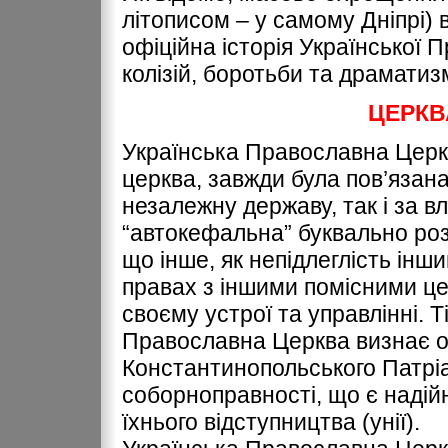
літописом – у самому Дніпрі) в
офіційна історія Української 
колізій, боротьби та драматиз
ЦЕРКВ
Українська Православна Церк
церква, завжди була пов’язан
незалежну державу, так і за 
“автокефальна” буквально розу
що інше, як непідлеглість інш
правах з іншими помісними цер
своєму устрої та управлінні. 
Православна Церква визнає о
Константинопольського Патріар
соборноправності, що є надій
їхнього відступництва (унії).