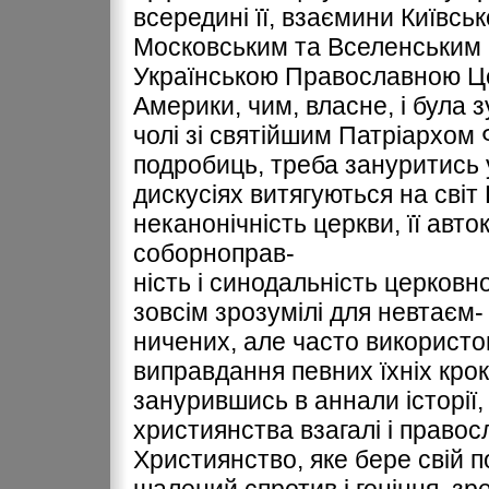
всередині її, взаємини Київсь
Московським та Вселенським (
Українською Православною Ц
Америки, чим, власне, і була 
чолі зі святійшим Патріархом 
подробиць, треба зануритись 
дискусіях витягуються на світ
неканонічність церкви, її авт
cоборноправ-
ність і синодальність церковно
зовсім зрозумілі для невтаєм-
ничених, але часто використо
виправдання певних їхніх крок
занурившись в аннали історії
християнства взагалі і правос
Християнство, яке бере свій п