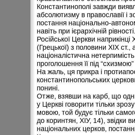
Константинополі завжди виявл
абсолютизму в православії і з
постання національно-автоном
навіть при ієрархічній рівност
Російської Церкви наприкінці 
(Грецької) з половини ХІХ ст.,
націоналістична нетерпиміст
проголошення її під “схизмою” 
На жаль, ця прикра і протиап
константинопольських церковн
понині.
Отже, взявши на карб, що одни
у Церкві говорити тільки зро
мовою, той будує тільки само
до коринтян, ХІУ, 14), звідки 
національних церков, постанн