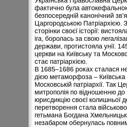
Українська Православна Церкв
фактично була автокефальною
безпосередній канонічний зв’я
Царгородською Патріархією. З
сторінки своєї історії: вистоя
іга, боролась за свою легаліз
держави, протистояла унії. 14
церкви на Київську та Московс
стає патріархією.
В 1685–1686 роках сталася не
дією метаморфоза – Київська
Московській патріархії. Так Ц
митрополія по відношенню до 
юрисдикцію своєї колишньої 
перетворення стала військово
гетьмана Богдана Хмельницьк
незабаром обернулась повни