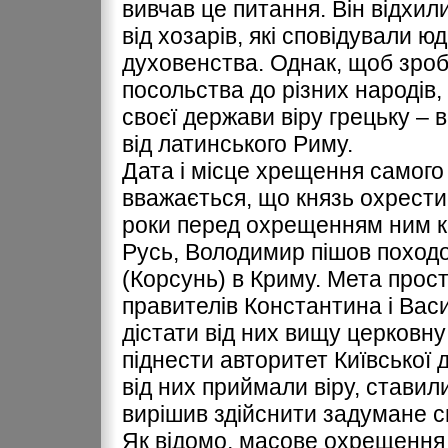
вивчав це питання. Він відхили
від хозарів, які сповідували юд
духовенства. Однак, щоб зроб
посольства до різних народів,
своєї держави віру грецьку – 
від латинського Риму.
Дата і місце хрещення самого
вважається, що князь охрести
роки перед охрещенням ним к
Русь, Володимир пішов походо
(Корсунь) в Криму. Мета прост
правителів Константина і Васи
дістати від них вищу церковну
піднести авторитет Київської д
від них приймали віру, ставил
вирішив здійснити задумане 
Як відомо, масове охрещення к