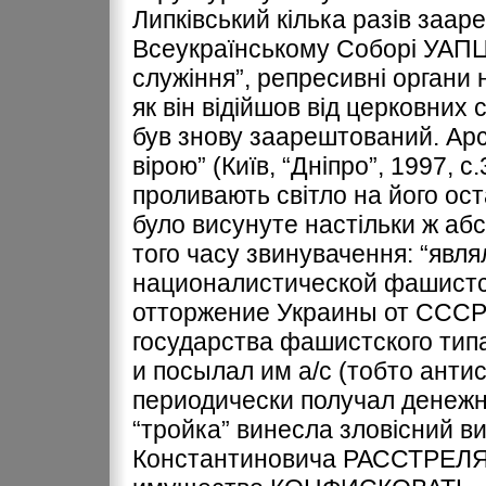
Липківський кілька разів заар
Всеукраїнському Соборі УАПЦ 
служіння”, репресивні органи н
як він відійшов від церковних 
був знову заарештований. Арс
вірою” (Київ, “Дніпро”, 1997, с
проливають світло на його ост
було висунуте настільки ж абс
того часу звинувачення: “явл
националистической фашистс
отторжение Украины от СССР
государства фашистского тип
и посылал им а/с (тобто анти
периодически получал денежн
“тройка” винесла зловісний в
Константиновича РАССТРЕЛЯ