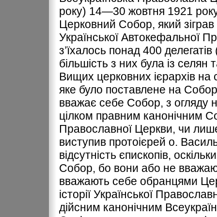
року) 14—30 жовтня 1921 року
Церковний Собор, який зіграв
Української Автокефальної П
з’їхалось понад 400 делегатів
більшість з них була із селян 
Вищих церковних ієрархів на 
яке було поставлене на Соборі
вважає себе Собор, з огляду на
цілком правним канонічним С
Православної Церкви, чи лиш
виступив протоієрей о. Васил
відсутність єпископів, оскільк
Собор, бо вони або не вважа
вважають себе обранцями Це
історії Української Православно
дійсним канонічним Всеукраї