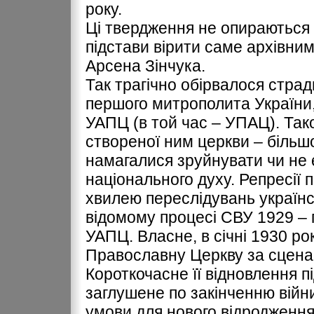
року.
Ці твердження не опираються н
підстави вірити саме архівни
Арсена Зінчука.
Так трагічно обірвалося страд
першого митрополита України
УАПЦ (в той час – УПАЦ). Так
створеної ним церкви – більш
намагалися зруйнувати чи не 
національного духу. Репресії
хвилею переслідувань українсь
відомому процесі СВУ 1929 – 
УАПЦ. Власне, в січні 1930 р
Православну Церкву за сценар
Короткочасне її відновлення пі
заглушене по закінченню війни.
умови для нового відродження