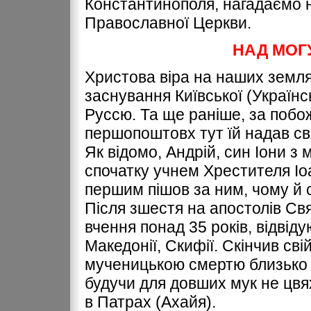
Константинополя, нагадаємо на
Православної Церкви.
НАД МОГ
Христова віра на наших земля
заснування Київської (Українс
Руссю. Та ще раніше, за поб
першопоштовх тут їй надав с
Як відомо, Андрій, син Іони з 
спочатку учнем Хрестителя Іоа
першим пішов за ним, чому й
Після зшестя на апостолів Св
вчення понад 35 років, відвіду
Македонії, Скифії. Скінчив св
мученицькою смертю близько 7
будучи для довших мук не цвя
в Патрах (Ахайя).