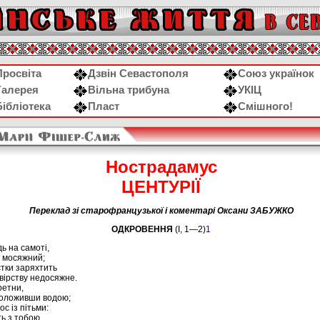
Просвіта
Дзвін Севастополя
Союз українок
Галерея
Вільна трибуна
УКІЦ
Бібліотека
Пласт
Смішного!
Нострадамус
ЦЕНТУРІЇ
Переклад зі старофранцузької і коментарі Оксани ЗАБУЖКО
ОДКРОВЕННЯ
(І, 1—2)
1
ь на самоті,
г мосяжний;
стки заряхтить
вірству недосяжне.
ретни,
воложивши водою;
ос із пітьми:
ь з тобою.