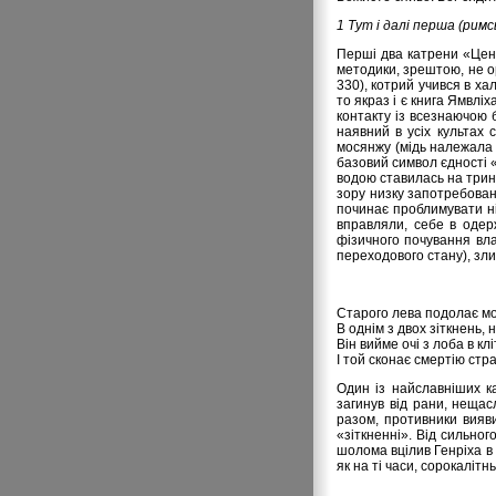
1 Тут і далі перша (рим
Перші два катрени «Цен
методики, зрештою, не о
330), котрий учився в ха
то якраз і є книга Ямвлі
контакту із всезнаючою б
наявний в усіх культах 
мосянжу (мідь належала д
базовий символ єдності 
водою ставилась на трині
зору низку запотребован
починає проблимувати ні
вправляли, себе в одер
фізичного почування вла
переходового стану), зл
Старого лева подолає м
В однім з двох зіткнень, 
Він вийме очі з лоба в клі
І той сконає смертію ст
Один із найславніших к
загинув від рани, нещас
разом, противники вияв
«зіткненні». Від сильно
шолома вцілив Генріха в
як на ті часи, сорокаліт