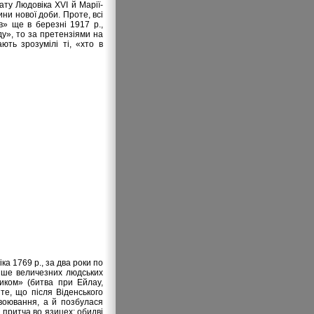
ту Людовіка XVI й Марії-
ни нової доби. Проте, всі
в» ще в березні 1917 р.,
ду», то за претензіями на
ють зрозумілі ті, «хто в
а 1769 р., за два роки по
лише величезних людських
иком» (битва при Ейлау,
 те, що після Віденського
авоювання, а й позбулася
притча во язицех: обидві