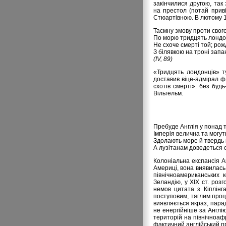
закінчилися другою, та
на престол (потай прив
Стюартівною. В лютому 16
Таємну змову проти свог
По морю тридцять лондо
Не схоче смерті той; ро
З білявкою на троні запа
(IV, 89)
«Тридцять лондонців» т
доставив віце-адмірал 
схотів смерті»: без буд
Вільгельм.
Пребуде Англія у понад т
Імперія велична та могут
Здолають море й твердь п
А лузітанам доведеться 
Колоніальна експансія Ан
Америці, вона виявилась
північноамериканських 
Зеландію, у XIX ст. роз
немов цитата з Кіплінг
поступовим, тяглим проц
виявляється якраз, пара
не енергійніше за Англі
територій на північноаф
фактичний англійський пр