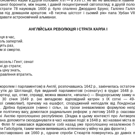
номічної науки в другій половині XVI — в XVII ст. не міг не викликати лавини
иканої боронити, між іншим, і давній геоцентричний світопогляд: в другій поло
 страти 78 науковців. 1600 р. було спалено Джордано Бруно; Галілео Галіле
ав під домашнім арештом. «В тисяча шістсот і сьомий рік» папа Урбан VII
видавати астрономічний альманах.
АНГЛІЙСЬКА РЕВОЛЮЦІЯ І СТРАТА КАРЛА І
я в час,
роль запертий.
ять раз,
ам зі смертю.
сель і Гент; сенат
і до страти;
ь ціну знать,
правління втратить.
 королем і парламентом) в Англії, розпочавшись 1642 р., закінчилась остаточ
 утік до Шотландії, був виданий парламентові («сенату») в грудні 1648 р.
ортеці, що, отже, справді, можна вважати, «впала») — Віндзорському замку 
о, 30 січня 1649 р. (не випадково відповідний катрен з IX сотні — 49
ої символіки!), причому на ешафот, споруджений неподалік від Лондонськ
ці. Дрібна буржуазія («вино і сіль», за трохи зневажливою формулою неп
и політичну вагу, домоглася радикальних реформ: у лютому 1649 р. скасов
вні Англію проголошено республікою. (Згадка в цьому контексті про Антве
ана допомогти скоординувати в часі названі події: в 1648 р. всі названі міста
ь Філіп IV намагався відвоювати собі назад уже проголошену незалежною Г
и Габсбургів, таким чином виявившись втягненою у війну на два фронти.)
 реставровано аж 1660 р., одначе спроби Стюартів повернутись до давніх п