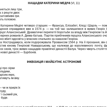
НАЩАДКИ КАТЕРИНИ МЕДІЧІ
(VI, 11)
анеться лиш три,
а з решти двоє
ратовбивчі гри.
ать головою.
I й Катерини Медічі четверо старших — Франсуа, Елізабет, Клод і Шарль — пом
ення справдився вже в 1574 р. — на той час залишилися в живих Генріх I
ерцог Алансонський. Драматичні перипетії боротьби за владу між Генріхом та 
тюрних романів А. Дюма-батька. Партію прибічників герцога Алансонського очо
пно вбиті вдосвіта у власних спальнях за наказом Генріха.
ла Нострадамуса, коли подорожувала Провансом 1564 р. На її прохання, він ск
вістив юному Генріхові Наваррському, що належав до королевиного почту, ф
оє синів, троє живих нащадків правлячої династії Валуа. Через чверть столітт
 нової династії — Бурбонів.
ІНКВІЗИЦІЯ І МАЙБУТНЄ АСТРОНОМІЇ
і про зірки
владики,
різяк яких,
имуть їм віку.
 чи ж прирік їх
суду,
 і сьомий рік,
 буде.