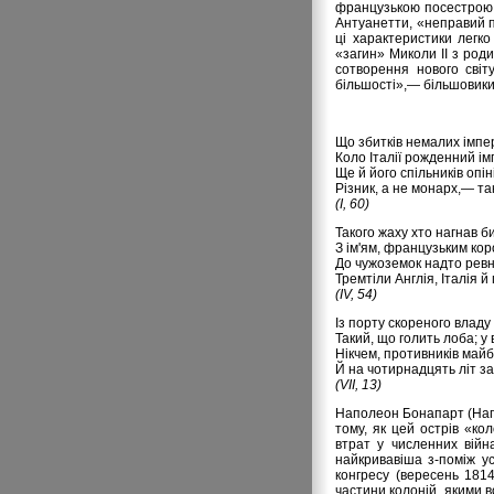
французькою посестрою:
Антуанетти, «неправий п
ці характеристики легк
«загин» Миколи II з род
сотворення нового світ
більшості»,— більшовики.
Що збитків немалих імпер
Коло Італії рожденний ім
Ще й його спільників опін
Різник, а не монарх,— та
(І, 60)
Такого жаху хто нагнав би
З ім'ям, французьким ко
До чужоземок надто ревн
Тремтіли Англія, Італія й
(IV, 54)
Із порту скореного владу
Такий, що голить лоба; у
Нікчем, противників майб
Й на чотирнадцять літ з
(VII, 13)
Наполеон Бонапарт (Напо
тому, як цей острів «ко
втрат у численних війн
найкривавіша з-поміж усі
конгресу (вересень 181
частини колоній, якими 