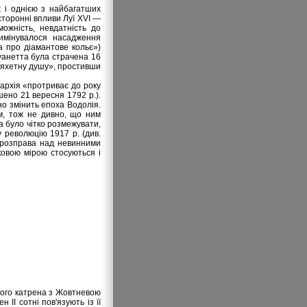
 і однією з найбагатших
сторонні впливи Луї XVI —
ожність, невдатність до
римінувалося насадження
а про діамантове кольє»)
уанетта була страчена 16
шляхетну душу», простивши
нархія «протриває до року
шено 21 вересня 1792 р.).
но змінить епоха Водолія.
м, тож не дивно, що ним
а було чітко розмежувати,
у революцію 1917 р. (див.
 розправа над невинними
овою мірою стосуються і
шого катрена з Жовтневою
 II сотні пов'язують із її