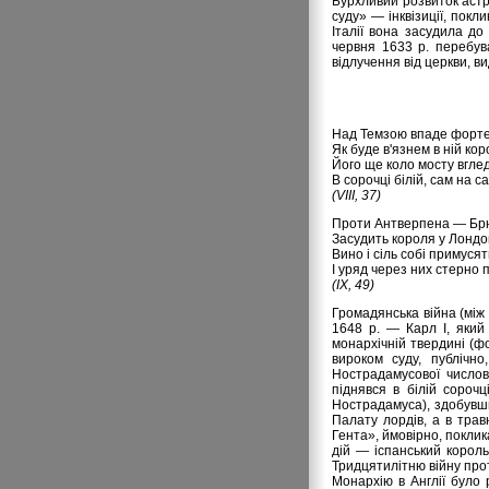
Бурхливий розвиток астро
суду» — інквізиції, покл
Італії вона засудила до
червня 1633 р. перебув
відлучення від церкви, 
Над Темзою впаде фортец
Як буде в'язнем в ній ко
Його ще коло мосту вглед
В сорочці білій, сам на с
(VIII, 37)
Проти Антверпена — Брюс
Засудить короля у Лондон
Вино і сіль собі примусят
І уряд через них стерно 
(IX, 49)
Громадянська війна (між
1648 р. — Карл І, який
монархічній твердині (ф
вироком суду, публічн
Нострадамусової числов
піднявся в білій сороч
Нострадамуса), здобувш
Палату лордів, а в тра
Гента», ймовірно, поклик
дій — іспанський корол
Тридцятилітню війну прот
Монархію в Англії було