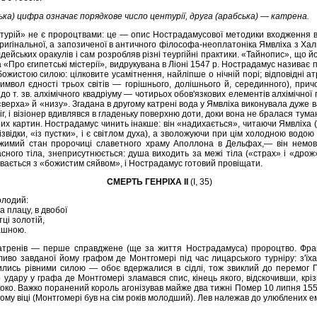
ська) цифра означає порядкове число центурії, друга (арабська) — катрена.
турій» не є пророцтвами: це — опис Нострадамусової методики входження в
ригінальної, а запозиченої в античного філософа-неоплатоніка Ямвліха з Халк
лдейських оракулів і сам розробляв різні теургійні практики. «Тайнопис», що 
ха «Про єгипетські містерії», видрукувана в Ліоні 1547 р. Нострадамус називає
ожистою силою: цілковите усамітнення, найліпше о нічній порі; відповідні ат
символ єдності трьох світів — горішнього, долішнього й, серединного), при
о т. зв. алхімічного квадріуму — чотирьох обов'язкових елементів алхімічної 
«верха» й «низу». Згадана в другому катрені вода у Ямвліха виконувала дуже
г, і візіонер вдивлявся в гладеньку поверхню доти, доки вона не бралася тума
их картин. Нострадамус чинить інакше: він «надихається», читаючи Ямвліха 
звідки, «із пустки», і є світлом духа), а зволожуючи при цім холодною водою
жимий стан пророчиці славетного храму Аполлона в Дельфах,— він немов
сного тіла, знеприсутнюється: душа виходить за межі тіла («страх» і «дро
ивається з «божистим сяйвом», і Нострадамус готовий провіщати.
СМЕРТЬ ГЕНРІХА II
(І, 35)
олодий:
на плацу, в двобої
тці золотій,
рашною.
атренів — перше справджене (ще за життя Нострадамуса) пророцтво. Франц
ливо завданої йому графом де Монтгомері під час лицарського турніру: з'ї
ились рівними силою — обоє вдержалися в сідлі, тож звиклий до перемог Г
го удару у графа де Монтгомері зламався спис, кінець якого, відскочивши, кр
 око. Важко поранений король агонізував майже два тижні Помер 10 липня 1559
ньому віці (Монтгомері був на сім років молодший). Лев належав до улюблених ем