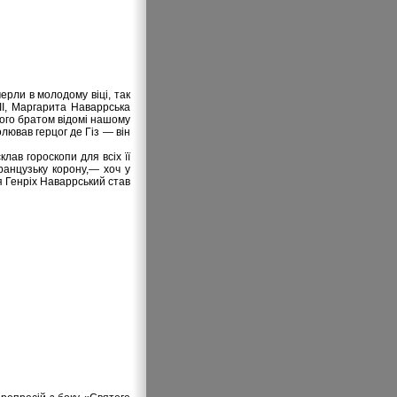
ерли в молодому віці, так
II, Маргарита Наваррська
його братом відомі нашому
лював герцог де Гіз — він
лав гороскопи для всіх її
ранцузьку корону,— хоч у
я Генріх Наваррський став