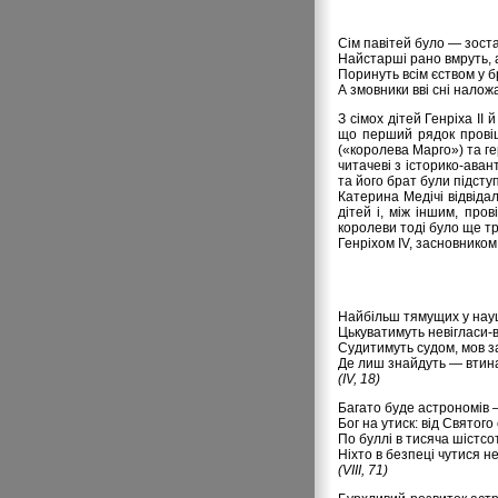
Сім павітей було — зост
Найстарші рано вмруть, 
Поринуть всім єством у б
А змовники вві сні налож
З сімох дітей Генріха I
що перший рядок провіщ
(«королева Марго») та г
читачеві з історико-аван
та його брат були підсту
Катерина Медічі відвіда
дітей і, між іншим, про
королеви тоді було ще тр
Генріхом IV, засновником
Найбільш тямущих у науц
Цькуватимуть невігласи-
Судитимуть судом, мов за
Де лиш знайдуть — втинат
(IV, 18)
Багато буде астрономів —
Бог на утиск: від Святого 
По буллі в тисяча шістсот
Ніхто в безпеці чутися не
(VIII, 71)