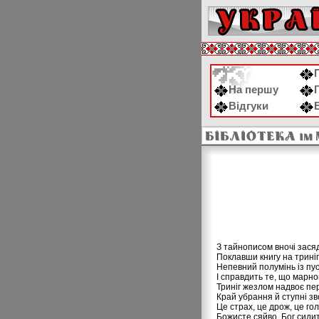
На першу
Відгуки
З тайнописом вночі засяд
Поклавши книгу на трині
Непевний полумінь із пу
І справдить те, що марно
Триніг жезлом надвоє пе
Край убрання й ступні з
Це страх, це дрож, це гол
Божисте сяйво. Бог сидит