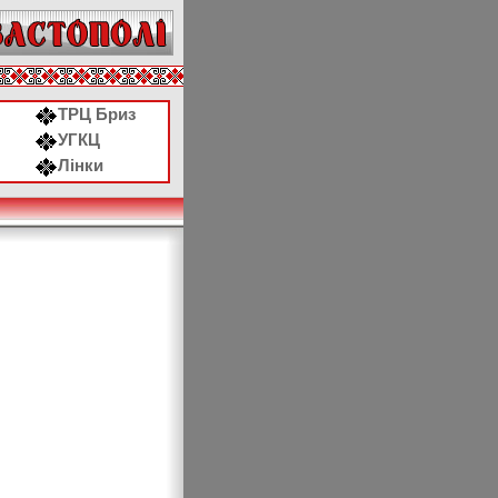
ТРЦ Бриз
УГКЦ
Лінки