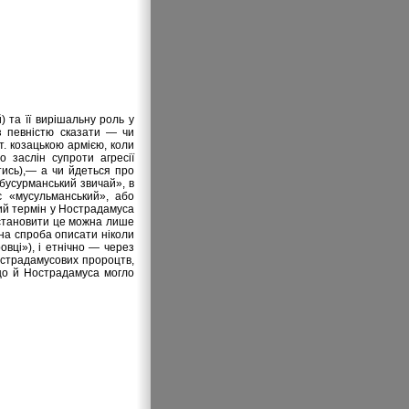
 та її вирішальну роль у
 з певністю сказати — чи
т. козацькою армією, коли
 заслін супроти агресії
атись),— а чи йдеться про
«бусурманський звичай», в
є «мусульманський», або
ний термін у Нострадамуса
встановити це можна лише
чна спроба описати ніколи
овці»), і етнічно — через
Нострадамусових пророцтв,
 що й Нострадамуса могло