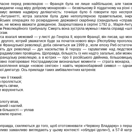
 власне перед революцією — Франція була не лише найбільшою, але також
кидаючи «над міру доброму монархові» — безвільному й піддатному на різні 
амус виявив надмірну делікатність: точніше було б говорити про неспром
ї-Антуанетті, котра загалом була дуже непопулярною правителькою, інк
райських операціях по розкраданню державної скарбниці (скандальна «справ
ак, не можна вважати доведеною. Заарештована в серпні 1792 р., Марія-Aнт
ом Революційного трибуналу. Смерть вона зустріла мужньо і явила справді «
огам.
а взагалі межовий — у листі до Генріха II, короля Франції, він писав, що мо
 другого, котрий уважатися буде за початок нового віку» (Республіку проголо
і Французької революції, доба скінчиться аж 1999 р., коли епоху Риб остаточ
іть дух революції — дух насильства й терору — гаруватиме над людство
радамусових провіщень. Щоправда, більшість із них надто загальні, аби можн
ранцузьку революцію, а в котрих — про її російського двійника, більшовицьк
довно повторювані Нострадамусом визначальні моменти — страта монарха,
захоплення влади «новою сектою» і навіть червонобарвний символ — однак
ької диктатур. Ось приклади таких амбівалентних катренів:
ин її тяжкий:
в проллється;
уть свічки,
не ворухнеться.
олоту впав,
аний і наглий.
в більшості — уплав
 землю прагне.
 щоправда, схиляються до того, щоб ототожнювати «Червону Владарку» з пер
ливо заманливо виглядають у цьому контексті «облудні ідоли»!), а 57-й катрен