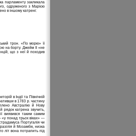
вка парламенту закликала
ого, одруженого з Марією
ено в іншому катрені:
ський трон. «По морю» її
ю на борту. Джейм II «не
інцій, що з неї й походив
торій в Індії та Північній
ративши в 1783 р. частину
оплено Австралію й Нову
ій рядок катрена звучить,
рії виявився таким самим
 «у понад трьох віках» —
острадамуса Португалія чи
разілія й Мозамбік, низка
то літ вона потрапить під