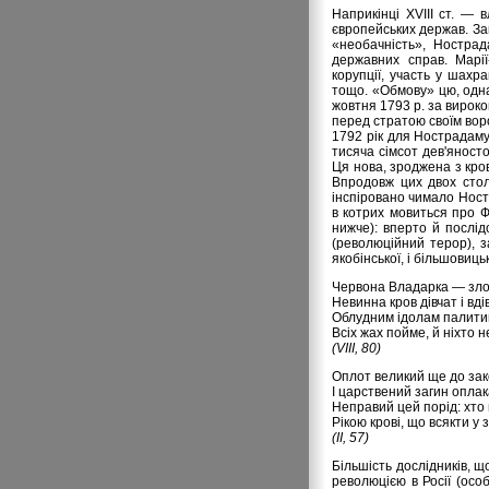
Наприкінці XVIII ст. —
європейських держав. За
«необачність», Нострад
державних справ. Марі
корупції, участь у шах
тощо. «Обмову» цю, одн
жовтня 1793 р. за вирок
перед стратою своїм вор
1792 рік для Нострадамус
тисяча сімсот дев'яносто
Ця нова, зроджена з кров
Впродовж цих двох стол
інспіровано чимало Ност
в котрих мовиться про Ф
нижче): вперто й послі
(революційний терор), 
якобінської, і більшовиц
Червона Владарка — злоч
Невинна кров дівчат і вді
Облудним ідолам палитим
Всіх жах пойме, й ніхто 
(VIII, 80)
Оплот великий ще до зак
І царствений загин оплак
Неправий цей порід: хто 
Рікою крові, що всякти у
(II, 57)
Більшість дослідників,
революцією в Росії (особ