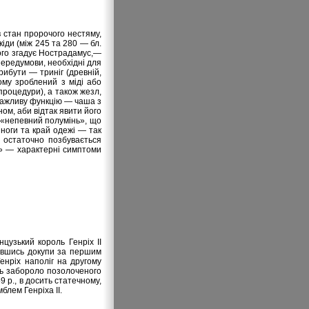
 стан пророчого нестяму,
іди (між 245 та 280 — бл.
його згадує Нострадамус,—
 передумови, необхідні для
рибути — триніг (древній,
чому зроблений з міді або
процедури), а також жезл,
 важливу функцію — чаша з
ном, аби відтак явити його
(«непевний полумінь», що
 ноги та край одежі — так
 остаточно позбувається
ж» — характерні симптоми
узький король Генріх II
хавшись докупи за першим
енріх наполіг на другому
ізь забороло позолоченого
 р., в досить статечному,
блем Генріха II.