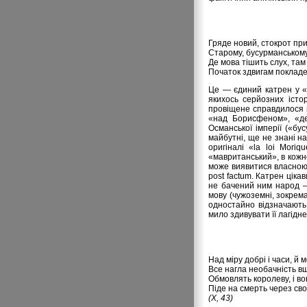
Гряде новий, стокрот пр
Старому, бусурманському
Де мова тішить слух, та
Початок здвигам покладе
Це — єдиний катрен у «Ц
якихось серйозних істо
провіщене справдилося й
«над Борисфеном», «де 
Османської імперії («бу
майбутні, ще не знані н
оригіналі «lа lоі Моri
«мавританський», в кожн
може виявитися власною
роst factum. Катрен цік
не бачений ним народ — 
мову (чужоземні, зокрем
одностайно відзначають
мило здивувати її лагідне
Над міру добрі і часи, й
Все нагла необачність в
Обмовлять королеву, і во
Піде на смерть через св
(X, 43)