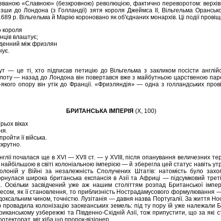
к званою «Славною» (безкровною) революцією, фактично переворотом: верхі
ізши до Лондона (з Голландії) зятя короля Джеймса II, Вільгельма Оранськ
89 р. Вільгельма й Марію короновано як об'єднаних монархів. Ці події провіщ
о короля
нців влаштує;
жденний між фризлян
нує.
ут — це ті, хто підписав петицію до Вільгельма з закликом посісти англій
флоту — назад до Лондона він повертався вже з майбутньою царственою паро
ь-якого опору він утік до Франції. «Фризляндія» — одна з голландських пров
БРИТАНСЬКА ІМПЕРІЯ
(X, 100)
рьох віках
ня.
ройти її війська.
скрутно.
глії почалася ще в XVI — XVII ст. — у XVIII, після опанування величезних тери
 найбільшою в світі колоніальною імперією — й зберегла цей статус навіть ут
колоній у Війні за незалежність Сполучених Штатів: натомість було зах
горнулася широка британська експансія в Азії та Африці — підсумковий трет
а. Оскільки засвідчений уже аж нашим століттям розпад Британської імпе
есом, як її становлення, то приблизність Нострадамусового формулювання —
доксальним чином, точністю. Лузітанія — давня назва Португалії. За життя Н
ю провадила колонізацію заокеанських земель: під ту пору їй уже належали Б
риканському узбережжі та Південно-Східній Азії, тож припустити, що за які с
отекторат, міг хіба що пророк-візіонер.