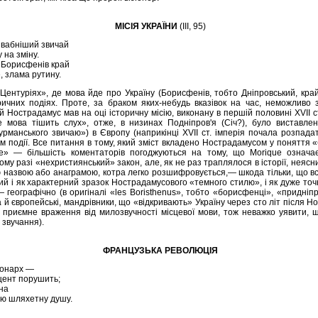
МІСІЯ УКРАЇНИ
(ІІІ, 95)
ивабніший звичай
 на зміну.
м Борисфенів край
, злама рутину.
ентуріях», де мова йде про Україну (Борисфенів, тобто Дніпровський, край)
ричних подіях. Проте, за браком яких-небудь вказівок на час, неможливо
 Нострадамус мав на оці історичну місію, виконану в першій половині XVII с
мова тішить слух», отже, в низинах Подніпров'я (Січ?), було виставлено
сурманського звичаю») в Європу (наприкінці XVII ст. імперія почала розпад
ам події. Все питання в тому, який зміст вкладено Нострадамусом у поняття 
quе» — більшість коментаторів погоджуються на тому, що Моriquе означа
ому разі «нехристиянський» закон, але, як не раз траплялося в історії, неяс
 назвою або анаграмою, котра легко розшифровується,— шкода тільки, що 
авий і як характерний зразок Нострадамусового «темного стилю», і як дуже то
географічно (в оригіналі «les Воristhenus», тобто «борисфенці», «придніпр
а й європейські, мандрівники, що «відкривають» Україну через сто літ після 
 приємне враження від милозвучності місцевої мови, тож неважко уявити,
 звучання).
ФРАНЦУЗЬКА РЕВОЛЮЦІЯ
 монарх —
щент порушить;
на
ою шляхетну душу.