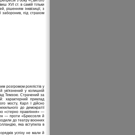
 репресій з боку «Святого
виш XVI ст. в самій тільки
й, рішенням інквізиції, з
I заборонив, під страхом
ним розгромом роялістів у
 й ув'язнений у колишній
над Темзою. Страчений за
-й: характерний приклад
ого мосту, Карл І дійсно
рихильного до демократії
ано «стерно правління» —
рпен — проти «Брюсселя й
 входили до театру воєнних
олландію, яка вступила в
орядків успіху не мали й