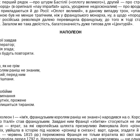
 перший рядок —про штурм Бастілії («оплоту великого»), другий — про стра
орід» (в оригіналі «nау іmparfait» щось, уроджене недосконалим) — про вроди
о прикладаються й до Росії: «Оплот великий», в даному випадку трон, «упа
иною був не менше трагічним, ніж у французького монарха, ну, а щодо «поро
у російська революція далеко перевищила французьку, до того ж тоді ста
 Загалом же така двоїстість, багатозначність дуже типова для «Центурій».
НАПОЛЕОН
ії завдав
ператор;
ія згада;
к будуть повторяти.
, як не грім
ролям раніш не знаним,
ий; перед ним
 гішпани.
 обійме
 вигнання
утніх, прожене
алишиться тираном.
леон І — «ім'я, французьким королям раніш не знане») народився на о. Корсік
ло Італії» став французьким. Завдані ним Франції «збитки» стосуються не 
ах — втрат, за які європейська шляхта презирливо йменувала його «різн
х, увійшла в історію під назвою «різниці в снігах»): варт, однак, згадати й
4 — червень 1815 рр.) переможена Франція не тільки втратила всі свої з
володіла перед 1792 р. Наполеонова прихильність «до чужоземок» — ще одна 