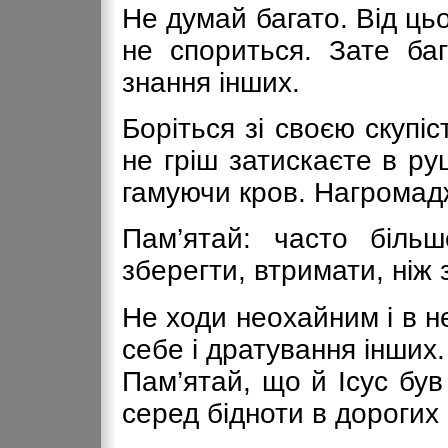
Не думай багато. Від ць
не спориться. Зате ба
знання інших.
Боріться зі своєю скупі
не гріш затискаєте в ру
гамуючи кров. Нагрома
Пам’ятай: часто біль
зберегти, втримати, ніж 
Не ходи неохайним і в н
себе і дратування інших.
Пам’ятай, що й Ісус був
серед бідноти в дорогих 