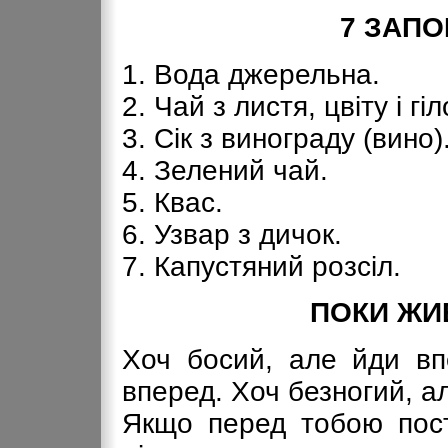
7 ЗАПО
1. Вода джерельна.
2. Чай з листя, цвіту і гіл
3. Сік з винограду (вино)
4. Зелений чай.
5. Квас.
6. Узвар з дичок.
7. Капустяний розсіл.
ПОКИ ЖИВ
Хоч босий, але йди вп
вперед. Хоч безногий, а
Якщо перед тобою пост