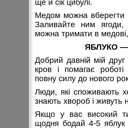
ще й сік цибулі.
Медом можна вберегти в
Заливайте ним ягоди, 
можна тримати в медові, 
ЯБЛУКО —
Добрий давній мій друг
кров і помагає роботі
повну силу до нового рок
Люди, які споживають х
знають хвороб і живуть 
Якщо у вас високий ти
щодня бодай 4-5 яблук 