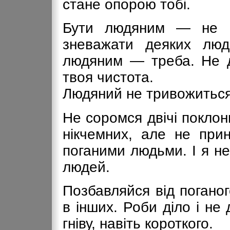
стане опорою тобі.
Бути людяним — не о
зневажати деяких лю
людяним — треба. Не 
твоя чистота.
Людяний не тривожиться
Не соромся двічі поклон
нікчемних, але не при
поганими людьми. І я н
людей.
Позбавляйся від поганог
в інших. Роби діло і не
гніву, навіть короткого.