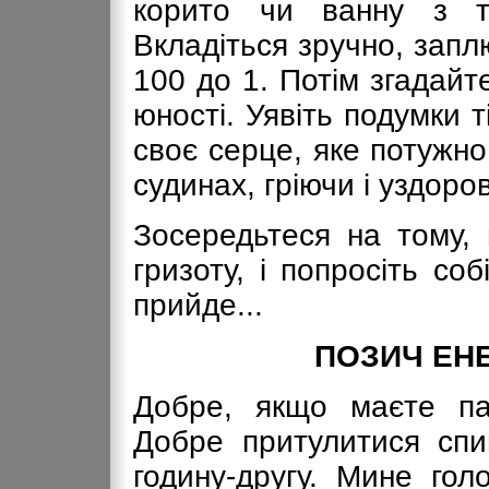
корито чи ванну з т
Вкладіться зручно, заплю
100 до 1. Потім згадай
юності. Уявіть подумки т
своє серце, яке потужн
судинах, гріючи і уздоро
Зосередьтеся на тому,
гризоту, і попросіть со
прийде...
ПОЗИЧ ЕНЕ
Добре, якщо маєте па
Добре притулитися спи
годину-другу. Мине гол