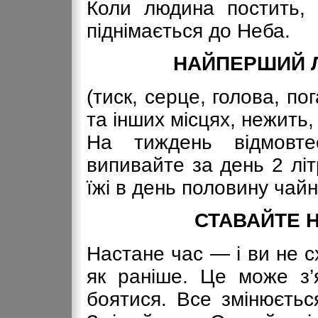
Коли людина постить,
піднімається до Неба.
НАЙПЕРШИЙ Л
(тиск, серце, голова, по
та інших місцях, нежить, 
На тиждень відмовте
випивайте за день 2 літ
їжі в день половину чайн
СТАВАЙТЕ
Настане час — і ви не с
як раніше. Це може з’я
боятися. Все змінюєтьс