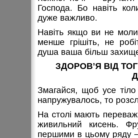
Господа. Бо навіть ко
дуже важливо.
Навіть якщо ви не моли
менше грішіть, не робі
душа ваша більш захищен
ЗДОРОВ’Я ВІД ТОГ
Змагайся, щоб усе тіло
напружувалось, то розс
На столі мають переважа
живильний кисень. Фр
першими в цьому ряду —