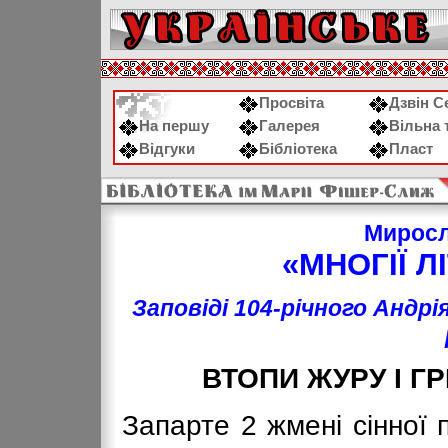
Просвіта
Дзвін С
На першу
Галерея
Вільна 
Відгуки
Бібліотека
Пласт
Мирос
«МНОГІЇ ЛІ
Заповіді 104-річного Андрі
ВТОПИ ЖУРУ І Г
Запарте 2 жмені сінної 