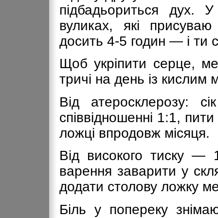
підбадьориться дух. У
вуликах, які присуваю
досить 4-5 годин — і ти 
Щоб укріпити серце, ме
тричі на день із кислим
Від атеросклерозу: с
співвідношенні 1:1, пити
ложці впродовж місяця.
Від високого тиску — 
варення заварити у скля
додати столову ложку м
Біль у попереку знімаю