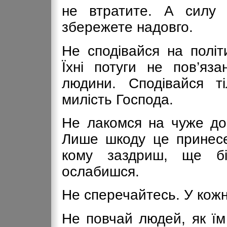
не втратите. А силу ч
збережете надовго.
Не сподівайся на політи
Їхні потуги не пов’яза
людини. Сподівайся т
милість Господа.
Не лакомся на чуже доб
Лише шкоду це принесе.
кому заздриш, ще б
ослабишся.
Не сперечайтесь. У кожн
Не повчай людей, як їм