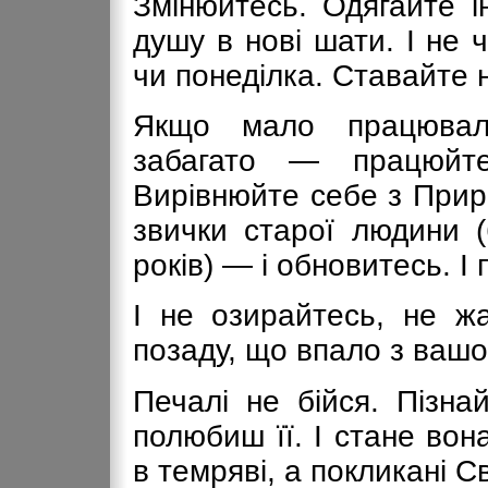
Змінюйтесь. Одягайте і
душу в нові шати. І не 
чи понеділка. Ставайте
Якщо мало працювал
забагато — працюйт
Вирівнюйте себе з Прир
звички старої людини (
років) — і обновитесь. І
І не озирайтесь, не ж
позаду, що впало з вашо
Печалі не бійся. Пізнай
полюбиш її. І стане во
в темряві, а покликані С