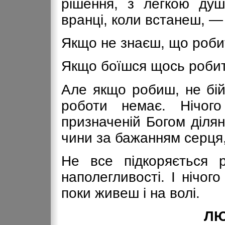
рішення, з легкою душ
вранці, коли встанеш, — б
Якщо не знаєш, що роби
Якщо боїшся щось робит
Але якщо робиш, не бій
роботи немає. Нічог
призначеній Богом діля
чини за бажанням серця,
Не все підкоряється р
наполегливості. І нічо
поки живеш і на волі.
ЛЮ