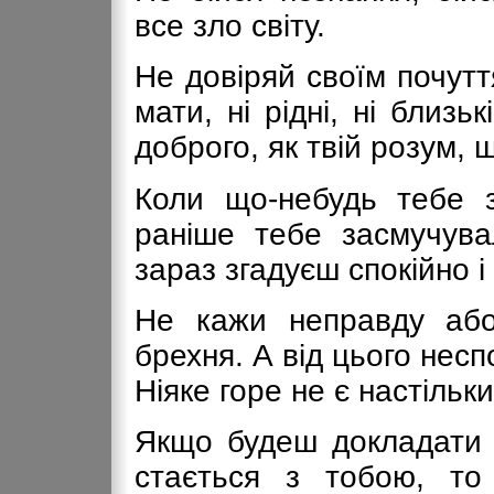
все зло світу.
Не довіряй своїм почутт
мати, ні рідні, ні близь
доброго, як твій розум, 
Коли що-небудь тебе з
раніше тебе засмучув
зараз згадуєш спокійно і
Не кажи неправду або
брехня. А від цього неспо
Ніяке горе не є настільк
Якщо будеш докладати с
стається з тобою, то