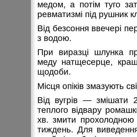
медом, а потім туго за
ревматизмі під рушник к
Від безсоння ввечері пе
з водою.
При виразці шлунка пр
меду натщесерце, краще
щодоби.
Місця опіків змазують с
Від вугрів — змішати 
теплого відвару ромашк
хв. змити прохолодною
тиждень. Для виведення