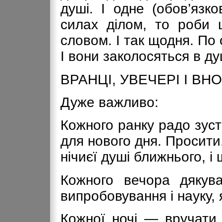
душі. І одне (обов’язк
силах ділом, то роби 
словом. І так щодня. По 
І вони заколосяться в д
ВРАНЦІ, УВЕЧЕРІ І ВНО
Дуже важливо:
Кожного ранку радо зуст
для нового дня. Просит
нічиєї душі ближнього, і
Кожного вечора дякув
випробовування і науку, я
Кожної ночі — вручати