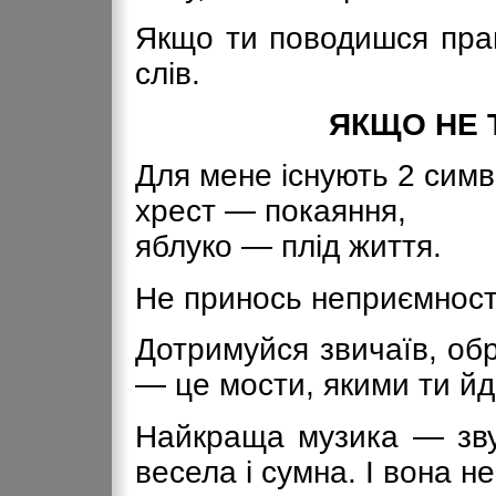
Якщо ти поводишся прав
слів.
ЯКЩО НЕ 
Для мене існують 2 симв
хрест — покаяння,
яблуко — плід життя.
Не принось неприємносте
Дотримуйся звичаїв, обр
— це мости, якими ти йд
Найкраща музика — звук
весела і сумна. І вона н