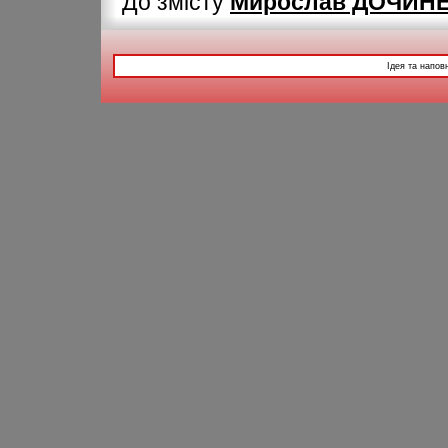
До змісту
Мирослав ДОЧИНЕЦ
Ідея та напов