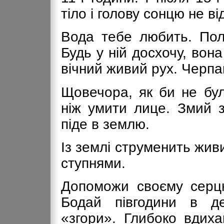
тіло і голову сонцю не в
Вода тебе любить. Полю
Будь у ній досхочу, вона
вічний живий рух. Черпай
Щовечора, як би не бул
ніж умити лице. Змий з
піде в землю.
Із землі струменить жи
ступнями.
Допоможи своєму серц
Бодай півгодини в де
«згори». Глибоко вдиха