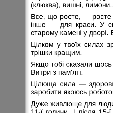
(клюква), вишні, лимони..
Все, що росте, — росте
інше — для краси. У с
старому камені у дворі. 
Цілком у твоїх силах з
трішки кращим.
Якщо тобі сказали щось
Витри з пам’яті.
Цілюща сила — здорови
заробити якоюсь робото
Дуже живлюще для людин
11-ї години. І після 15