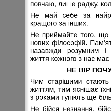
повчаю, лише раджу, кол
Не май себе за найро
кращого за інших.
Не приймайте того, що 
нових філософій. Пам’ят
назавжди розумним і
життя кожного з нас має 
НЕ ВІР ПОЧ
Чим старішими стають 
життям, тим яснішає їхні
з роками тупіють ще біл
Не бійся незнання, бій