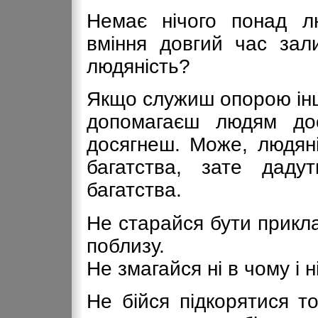
Немає нічого понад лю
вміння довгий час за
людяність?
Якщо служиш опорою інш
допомагаєш людям дос
досягнеш. Може, людяні
багатства, зате дад
багатства.
Не старайся бути прикл
поблизу.
Не змагайся ні в чому і 
Не бійся підкорятися то