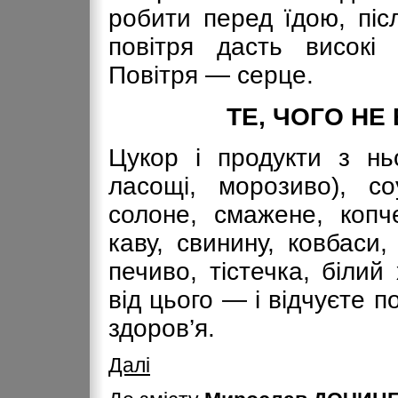
робити перед їдою, піс
повітря дасть високі
Повітря — серце.
ТЕ, ЧОГО НЕ
Цукор і продукти з нь
ласощі, морозиво), со
солоне, смажене, копче
каву, свинину, ковбаси
печиво, тістечка, білий 
від цього — і відчуєте 
здоров’я.
Далі