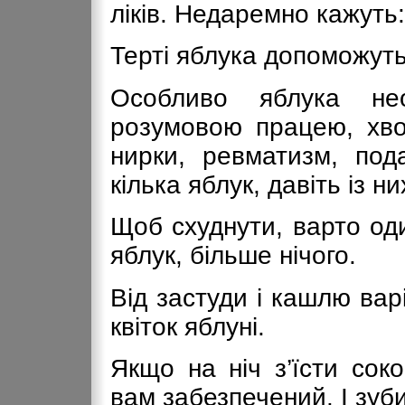
ліків. Недаремно кажуть:
Терті яблука допоможуть
Особливо яблука не
розумовою працею, хвор
нирки, ревматизм, под
кілька яблук, давіть із них
Щоб схуднути, варто оди
яблук, більше нічого.
Від застуди і кашлю варіт
квіток яблуні.
Якщо на ніч з’їсти сок
вам забезпечений. І зуби