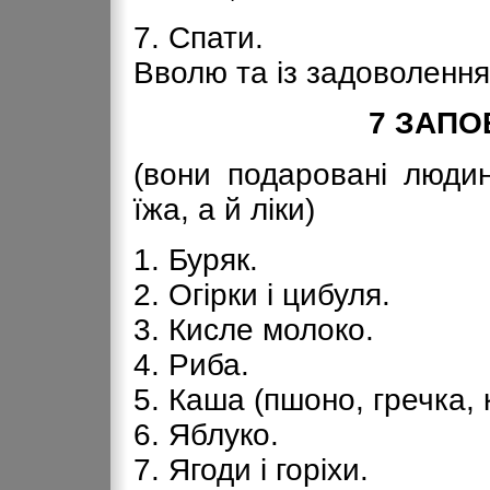
7. Спати.
Вволю та із задоволення
7 ЗАПО
(вони подаровані людин
їжа, а й ліки)
1. Буряк.
2. Огірки і цибуля.
3. Кисле молоко.
4. Риба.
5. Каша (пшоно, гречка, 
6. Яблуко.
7. Ягоди і горіхи.