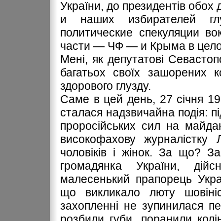
України, до президентів обох
и наших избирателей гл
политические спекуляции во
части — ЧФ — и Крыма в цел
Мені, як депутатові Севастоп
багатьох своїх зашорених ко
здорового глузду.
Саме в цей день, 27 січня 19
сталася надзвичайна подія: пі
проросійських сил на майда
високофахову журналістку 
чоловіків і жінок. За що? З
громадянка України, дійс
малесенький прапорець Укра
що викликало люту шовініс
захопленні не зупинилася п
розбили губи, поранили колі