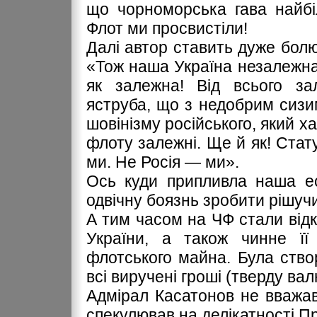
що чорноморська гава найбі
Флот ми просвистіли!
Далі автор ставить дуже болюч
«Тож наша Україна незалежна 
як залежна! Від всього зал
яструба, що з недобрим сизи
шовінізму російського, який х
флоту залежні. Ще й як! Стату
ми. Не Росія — ми».
Ось куди припливла наша ес
одвічну боязнь зробити рішучи
А тим часом на ЧФ стали від
України, а також чинне її
флотського майна. Була ство
всі виручені гроші (тверду ва
Адмірал Касатонов не вважав
спекулював на делікатності П