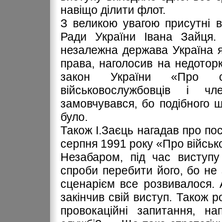
навіщо ділити флот.
З великою увагою присутні 
Ради України Івана Зайця.
незалежна держава Україна я
права, наголосив на недоторка
закон України «Про с
військовослужбовців і чл
замовчувався, бо подібного щ
було.
Також І.Заєць нагадав про по
серпня 1991 року «Про військ
Незабаром, під час виступу
спроби перебити його, бо не 
сценарієм все розвивалося. 
закінчив свій виступ. Також р
провокаційні запитання, н