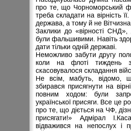
про те, що Чорноморський ф
треба складати на вірність ї
держава, а тому й не Вітчизна
Заклики до «вірності СНД», 
були фальшивими. Навіть здор
дати тільки одній державі.
Неможливо забути другу поло
коли на флоті тиждень 
скасовувалося складання вій
Не всім, мабуть, відомо,
збирався присягнути на вірн
повним ходом: були запро
української присяги. Все це р
про те, що діється на ЧФ, діз
присягати!» Адмірал І.Ка
відважився на непослух і п