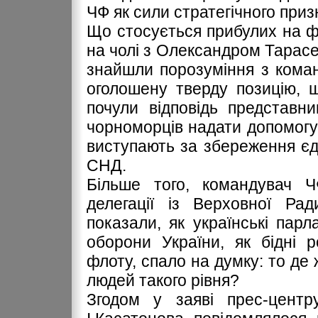
ЧФ як сили стратегічного приз
Що стосується прибулих на ф
на чолі з Олександром Тарасен
знайшли порозуміння з кома
оголошену тверду позицію, щ
почули відповідь представн
чорноморців надати допомогу
виступають за збереження єд
СНД.
Більше того, командувач Ч
делегації із Верховної Ра
показали, як українські парл
оборони України, як бідні 
флоту, спало на думку: то де
людей такого рівня?
Згодом у заяві прес-центр