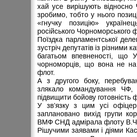
хай усе вирішують відносно 
зробимо, тобто у нього позиц
«гнучку позицію» україне
російського Чорноморського 
Поїздка парламентської деле
зустріч депутатів із різними 
багатьом впевненості, що У
чорноморців, що вона не на
флот.
А з другого боку, перебува
злякало командування ЧФ, 
підвищити бойову готовність ф
У зв’язку з цим усі офіцер
заплановано вихід групи ко
ВМФ СНД адмірала флоту В.Ч
Рішучими заявами і діями Ка