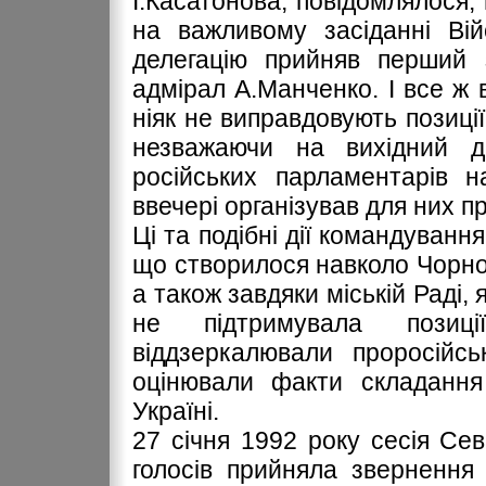
І.Касатонова, повідомлялося,
на важливому засіданні Вій
делегацію прийняв перший 
адмірал А.Манченко. І все ж 
ніяк не виправдовують позиції
незважаючи на вихідний д
російських парламентарів н
ввечері організував для них п
Ці та подібні дії командуван
що створилося навколо Чорно
а також завдяки міській Раді,
не підтримувала позиці
віддзеркалювали проросійсь
оцінювали факти складання
Україні.
27 січня 1992 року сесія Сев
голосів прийняла звернення