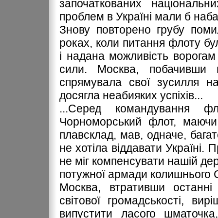
започаткованих національн
проблем в Україні мали б наб
Знову повторено грубу пом
роках, коли питання флоту бу
і надана можливість ворогам 
сили. Москва, побачивши п
спрямувала свої зусилля н
досягла неабияких успіхів...
...Серед командування ф
Чорноморський флот, маючи
плавсклад, мав, одначе, багат
не хотіла віддавати Україні.
не міг компенсувати нашій дер
потужної армади колишнього 
Москва, втративши останні 
світової громадськості, ви
випустити ласого шматочка,