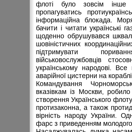
флоті було зовсім інше 
пропагуватись протиукраїнс
інформаційна блокада. Мор
бачити і читати українські г
щоденно обрушувався шквал 
шовіністичних координаційних
підтримувати порива
військовослужбовців стосо
українському народові. Все
аварійної цистерни на кораблі
Командування Чорноморсь
вказівкам із Москви, робило
створення Українського флоту
протизаконна, а також протид
вірність народу України. О
фарс з приведенням молодого 
Насаджувалась думка насамп