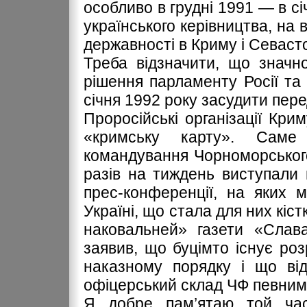
особливо в грудні 1991 — в сі
українського керівництва, на 
державності в Криму і Севасто
Треба відзначити, що значн
рішення парламенту Росії та 
січня 1992 року засудити пере
Проросійські організації Кри
«кримську карту». Саме
командування Чорноморського
разів на тиждень виступали 
прес-конференції, на яких 
Україні, що стала для них кіс
наковальней» газети «Слава
заявив, що буцімто існує ро
наказному порядку і що від
офіцерський склад ЧФ певним
Я добре пам’ятаю той час