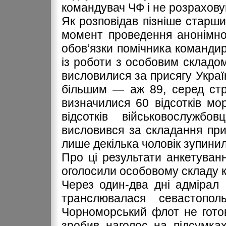
командувач ЧФ і не розрахову
Як розповідав пізніше старш
момент проведення анонімно
обов’язки помічника команди
із роботи з особовим складом
висловилися за присягу Україн
більшим — аж 89, серед стр
визначилися 60 відсотків мо
відсотків військовослужбо
висловився за складання прис
лише декілька чоловік зупинили
Про ці результати анкетуван
оголосили особовому складу к
Через один-два дні адмірал 
транслювалася севастопол
Чорноморський флот не готов
зробив наголос на підсумка