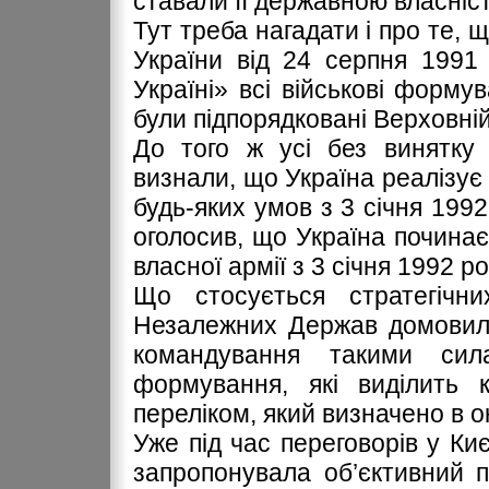
ставали її державною власніс
Тут треба нагадати і про те, 
України від 24 серпня 1991
Україні» всі військові формув
були підпорядковані Верховній
До того ж усі без винятку
визнали, що Україна реалізує
будь-яких умов з 3 січня 1992
оголосив, що Україна починає
власної армії з 3 січня 1992 ро
Що стосується стратегічни
Незалежних Держав домовили
командування такими сила
формування, які виділить 
переліком, який визначено в о
Уже під час переговорів у Киє
запропонувала об’єктивний п