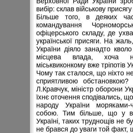
Верховної Ради України зроб
вибір: склав військову присягу
Більше того, в деяких час
командування Чорноморс
офіцерського складу, де ухв
української присяги. На жал
України діяло занадто кволо
місцева влада, хоча на
міськвиконкому вже тріпотів 
Чому так сталося, що ніхто не
сприятливою обстановкою?
Л.Кравчук, міністр оборони У
їхнє оточення сподівались, що
народу України моряками-
собою. Тим більше, що у ві
Україні, таких труднощів не 
не брався до уваги той факт,