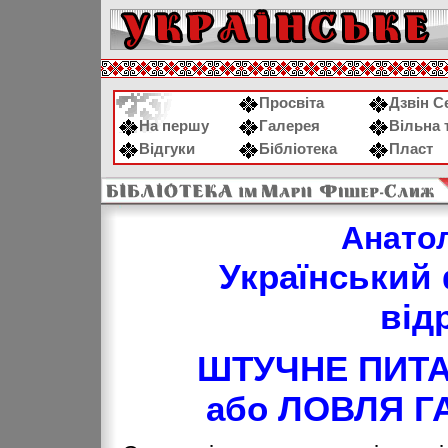
Просвіта
Дзвін С
На першу
Галерея
Вільна 
Відгуки
Бібліотека
Пласт
Анато
Український 
від
ШТУЧНЕ ПИТА
або ЛОВЛЯ Г