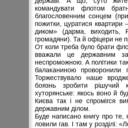
державі. А що, суто жите
командувати флотом брат
благословенним сонцем (при
пожитки, цуратися квартири 
диком» (дарма, виходить, Р
громадяни). Та й офіцери не п
От коли треба було брати флот
вважали це державним за
неспроможною. А політики так
балаканиною проворонили п
Торжествувало наше вродже
боязнь зробити рішучий к
хуторянське: якось воно й буд
Києва так і не спромігся в
державним ділом.
Буде написано книгу про те, я
ловили гав. І там у розділі: 