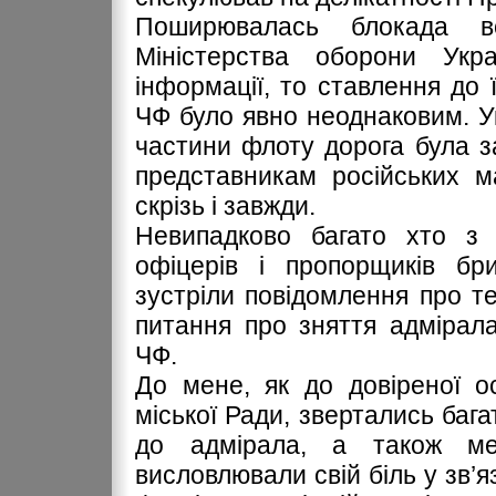
Поширювалась блокада в
Міністерства оборони Укр
інформації, то ставлення до 
ЧФ було явно неоднаковим. Ук
частини флоту дорога була з
представникам російських м
скрізь і завжди.
Невипадково багато хто з 
офіцерів і пропорщиків бр
зустріли повідомлення про т
питання про зняття адмірал
ЧФ.
До мене, як до довіреної о
міської Ради, звертались баг
до адмірала, а також ме
висловлювали свій біль у зв’