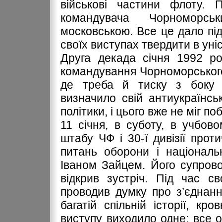
військові частини флоту. 
командувача Чорноморс
московською. Все це дало підс
своїх виступах твердити в уніс
Друга декада січня 1992 ро
командування Чорноморського
де треба й тиску з боку 
визначило свій антиукраїнсь
політики, і цього вже не міг по
11 січня, в суботу, в учбово
штабу ЧФ і 30-ї дивізії прот
питань оборони і національ
Іваном Зайцем. Його супрово
відкрив зустріч. Під час с
проводив думку про з’єднанн
багатій спільній історії, кр
виступу виходило одне: все 