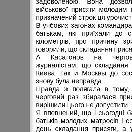
задоволеною. Вона дозвол
військової присяги молодим
призначений строк ця урочиста
В учбових загонах командира
батькам, які приїхали до с
кілометрів, про причину зр
говорили, що складання присяг
А Касатонов на чергові
журналістам, що складання 
Киева, так и Москвы до со
знову була неправда.
Правда ж полягала в тому, 
черговий раз збиралася прис
вирішили цього не допустити.
Я впевнений, що і сьогодні ба
батьків молодих матросів і с
день складання присяги, а 