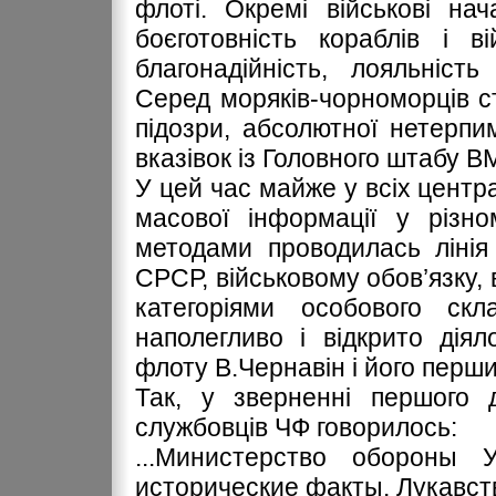
флоті. Окремі військові на
боєготовність кораблів і в
благонадійність, лояльніст
Серед моряків-чорноморців 
підозри, абсолютної нетерпим
вказівок із Головного штабу ВМ
У цей час майже у всіх центр
масової інформації у різн
методами проводилась лінія 
СРСР, військовому обов’язку,
категоріями особового скл
наполегливо і відкрито дія
флоту В.Чернавін і його перши
Так, у зверненні першого д
службовців ЧФ говорилось:
...Министерство обороны 
исторические факты. Лукавст