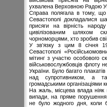
військова присяга на вірн
ухвалена Верховною Радою Ук
Справа полягала в тому, що
Севастополі докладалися ша
присяги на вірність народ
цивілізованим шляхом с
чорноморцями, хто зробив сві
У зв’язку з цим 8 січня 1
Севастополі «Російськомовн
мітинг з участю особового с
військовослужбовців флоту не
України. Було багато плакатів
над супротивником, а та
громадськими організаціями к
На жаль, місцева влада ніяк 
випади, на пряме порушення 
не було жодного дня, коли б