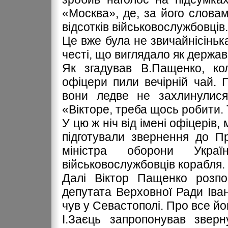
«Москва», де, за його словам
відсотків військовослужбовців.
Це вже була не звичайнісіньк
честі, що виглядало як держа
Як згадував В.Пащенко, кол
офіцери пили вечірній чай. 
вони ледве не захлинулися.
«Вікторе, треба щось робити. 
У цю ж ніч від імені офіцерів
підготували звернення до П
міністра оборони Укра
військовослужбовців корабля.
Далі Віктор Пащенко розпо
депутата Верховної Ради Іван
чув у Севастополі. Про все йо
І.Заєць запропонував зверн