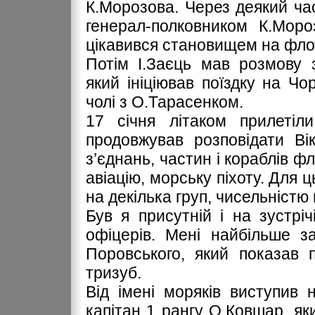
К.Морозова. Через деякий ча
генерал-полковником К.Моро
цікавився становищем на флот
Потім І.Заєць мав розмову 
який ініціював поїздку на Ч
чолі з О.Тарасенком.
17 січня літаком прилеті
продовжував розповідати Ві
з’єднань, частин і кораблів ф
авіацію, морську піхоту. Для 
на декілька груп, чисельністю
Був я присутній і на зустр
офіцерів. Мені найбільше з
Поровського, який показав 
тризуб.
Від імені моряків виступив н
капітан 1 рангу О.Ковшар, як