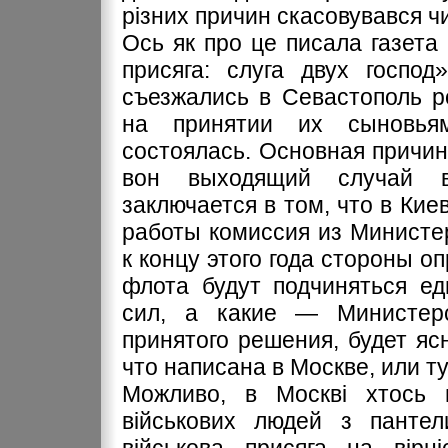
різних причин скасовувався ч
Ось як про це писала газета
присяга: слуга двух господ
съезжались в Севастополь р
на принятии их сыновья
состоялась. Основная причин
вон выходящий случай в
заключается в том, что в Кие
работы комиссия из Министе
к концу этого года стороны оп
флота будут подчиняться ед
сил, а какие — Министер
принятого решения, будет ясн
что написана в Москве, или ту
Можливо, в Москві хтось 
військових людей з пантел