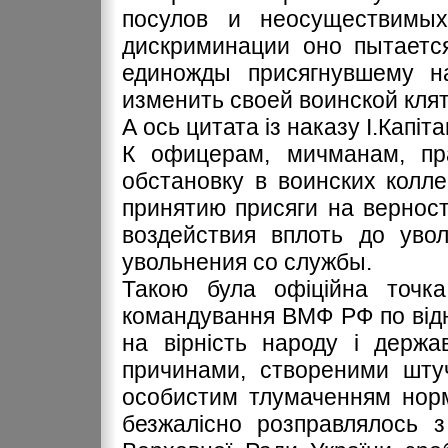
посулов и неосуществимых
дискриминации оно пытается
единожды присягнувшему на
изменить своей воинской клят
А ось цитата із наказу І.Капіта
К офицерам, мичманам, пр
обстановку в воинских колл
принятию присяги на вернос
воздействия вплоть до уво
увольнения со службы.
Такою була офіційна точка
командування ВМФ РФ по від
на вірність народу і держа
причинами, створеними шту
особистим тлумаченням норм
безжалісно розправлялось з