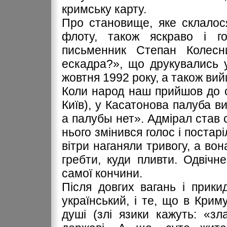
кримську карту.
Про становище, яке склалос
флоту, також яскраво і го
письменник Степан Колесн
ескадра?», що друкувались у
жовтня 1992 року, а також ви
Коли народ наш прийшов до с
Київ), у Касатонова палуба ви
а палубы нет». Адмірал став 
нього змінився голос і постар
вітри наганяли тривогу, а во
гребти, куди пливти. Одвічн
самої кончини.
Після довгих вагань і прикид
український, і те, що в Крим
душі (злі язики кажуть: «зл