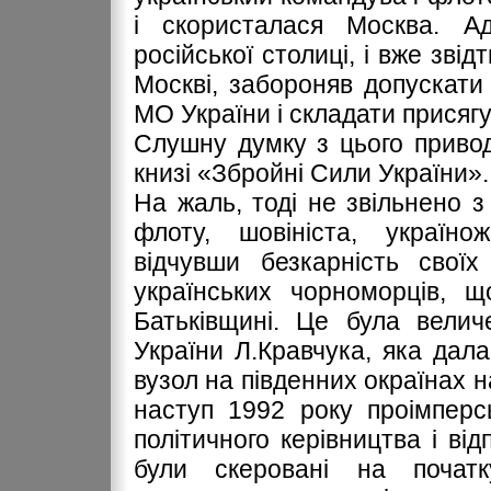
і скористалася Москва. Ад
російської столиці, і вже зві
Москві, забороняв допускати 
МО України і складати присягу
Слушну думку з цього приво
книзі «Збройні Сили України».
На жаль, тоді не звільнено 
флоту, шовініста, україно
відчувши безкарність своїх
українських чорноморців, щ
Батьківщині. Це була велич
України Л.Кравчука, яка дал
вузол на південних окраїнах 
наступ 1992 року проімперс
політичного керівництва і ві
були скеровані на поча