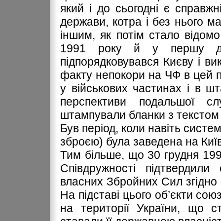
який і до сьогодні є справж
держави, котра і без нього м
іншим, як потім стало відом
1991 року й у першу де
підпорядковувався Києву і в
факту непокори на ЧФ в цей п
у військових частинах і в ш
перспективи подальшої сл
штампували бланки з текстом 
Був період, коли навіть систе
зброєю) була заведена на Київ
Тим більше, що 30 грудня 19
Співдружності підтвердили
власних Збройних Сил згідно 
На підставі цього об’єкти сою
на території України, що с