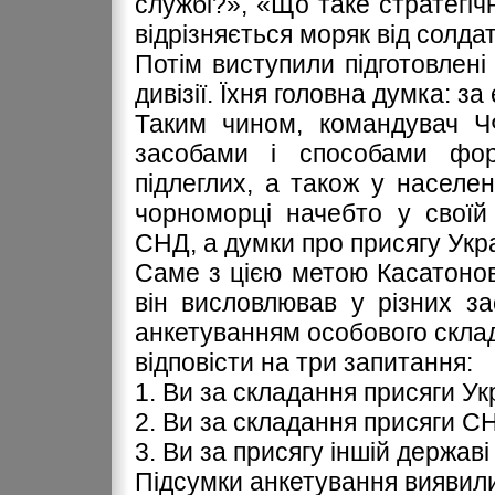
службі?», «Що таке стратегі
відрізняється моряк від солда
Потім виступили підготовлені
дивізії. Їхня головна думка: з
Таким чином, командувач ЧФ
засобами і способами фор
підлеглих, а також у населе
чорноморці начебто у своїй
СНД, а думки про присягу Укр
Саме з цією метою Касатонов 
він висловлював у різних з
анкетуванням особового склад
відповісти на три запитання:
1. Ви за складання присяги Ук
2. Ви за складання присяги С
3. Ви за присягу іншій державі
Підсумки анкетування виявили