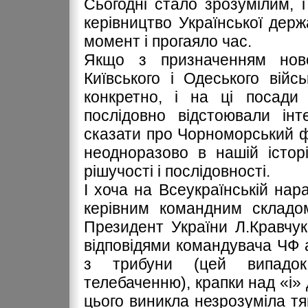
Сьогодні стало зрозумілим, 
керівництво Української дер
момент і прогаяло час.
Якщо з призначенням ново
Київського і Одеського війс
конкретно, і на ці посади
послідовно відстоювали ін
сказати про Чорноморський фл
неодноразово в нашій істор
рішучості і послідовності.
І хоча на Всеукраїнській нара
керівним командним складо
Президент України Л.Кравчу
відповідями командувача ЧФ а
з трибуни (цей випадок
телебаченню), крапки над «і» 
цього виникла незрозуміла т