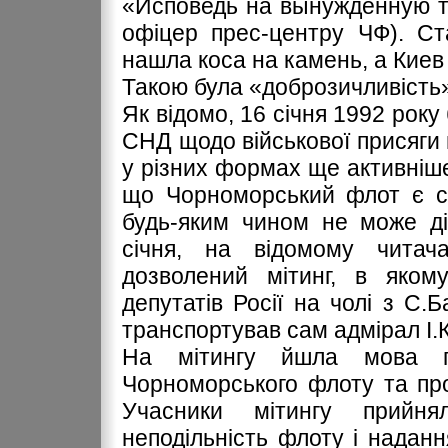
«Исповедь на вынужденную те
офіцер прес-центру ЧФ). Ст
нашла коса на камень, а Кие
Такою була «доброзичливість
Як відомо, 16 січня 1992 рок
СНД щодо військової присяги 
у різних формах ще активніш
що Чорноморський флот є с
будь-яким чином не може ді
січня, на відомому читач
дозволений мітинг, в яком
депутатів Росії на чолі з С.
транспортував сам адмірал І.
На мітингу йшла мова пр
Чорноморського флоту та про
Учасники мітингу прийн
неподільність флоту і надан