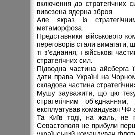
включення до стратегічних с
вивезена ядерна зброя.
Але якраз із стратегічн
метаморфоза.
Представники військового к
переговорів стали вимагати, щ
ті з’єднання, і військові час
стратегічних сил.
Підводна частина айсберга 
дати права Україні на Чорно
складова частина стратегічних
Мушу зауважити, що цю тезу
стратегічним об’єднання
експлуатував командувач ЧФ 
Та Київ тоді, на жаль, не 
Севастополя не прибули перш
український командувач флото