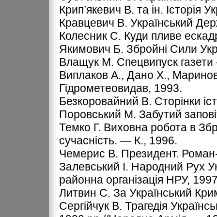
Крип’якевич В. та ін. Історія У
Кравцевич В. Український Дер
Колесник С. Куди пливе ескад
Якимович Б. Збройні Сили Укра
Влащук М. Спецвипуск газети «
Виплаков А., Дано Х., Маринов 
Гідрометеовидав, 1993.
Безкоровайний В. Сторінки іст
Поровський М. Забутий заповіт
Темко Г. Виховна робота в Збр
сучасність. — К., 1996.
Чемерис В. Президент. Роман-
Залевський І. Народний Рух У
районна організація НРУ, 1997
Литвин С. За Український Крим
Сергійчук В. Трагедія Україн