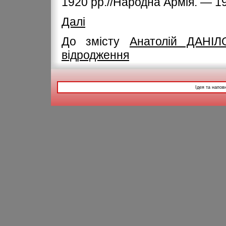
1920 рр.//Народна Армія. — 19
Далі
До змісту
Анатолій ДАНІЛ
відродження
Ідея та напов