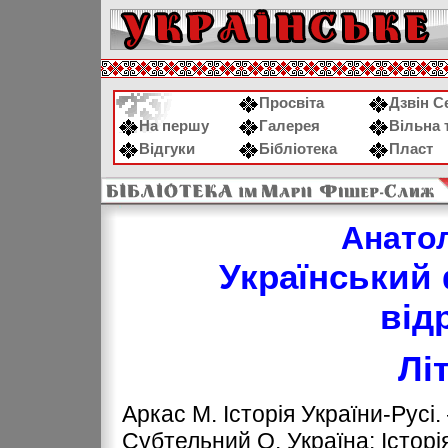
Просвіта
Дзвін С
На першу
Галерея
Вільна 
Відгуки
Бібліотека
Пласт
Анато
Український 
від
Лі
Аркас М. Історія України-Русі
Субтельний О. Україна: Історія