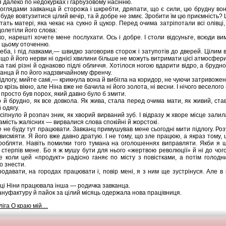
 далеко по недокурках і гарбузовому насінню.
поглядами завканца й сторожа і шкребти, дряпати, що є сили, цю брудну во
на буде вовтузитися цілий вечір, та й добре не змиє. Зробити їм цю приємність?
ать матері, яка чекає на сукно й цукор. Перед очима затріпотали всі олівці
 долетіли його слова:
о, нарешті хочете мене послухати. Ось і добре. І столи відсуньте, всюди вим
в цьому оточенню.
реба, і під лавками,— швидко заговорив сторож і затупотів до дверей. Цілим 
що й його нерви ні однієї хвилини більше не можуть витримати цієї атмосфери
а такі різні й однаково підлі обличчя. Хотілося ногою вдарити відро, а брудн
канца й по його надзвичайному френчу.
длогу, мийте самі,— крикнула вона й вибігла на коридор, не чуючи затривоже
крізь вікно, але Ніна вже не бачила ні його золота, ні весни. І нічого веселого
е просто був порох, який давно було б змити.
о й брудно, як все довкола. Як жива, стала перед очима мати, як живий, ст
 одягу.
іпнуло й розпач зник, як хворий вирваний зуб. І відразу ж хворе місце залил
замість жалісних — вирвалися слова спокійні й жорстокі.
 не буду тут працювати. Завканц примушував мене сьогодні мити підлогу. Ро
висміяти. Я його вже давно дратую. І не тому, що зле працюю, а якраз тому,
робляти. Навіть помилки того тумана на оголошеннях виправляти. Якби я 
ін стерпів мене. Бо я ж мушу бути для нього «жертвою революції» й ні до ч
Але коли цей «продукт» радісно ганяє по місту з повістками, а потім голод
о знести.
одавати, на городах працювати і, повір мені, я з ним ще зустрінуся. Але в
сці Ніни працювала інша — родичка завканца.
ануфактуру й пайок за цілий місяць одержала нова працівниця.
лiга О краю мій…