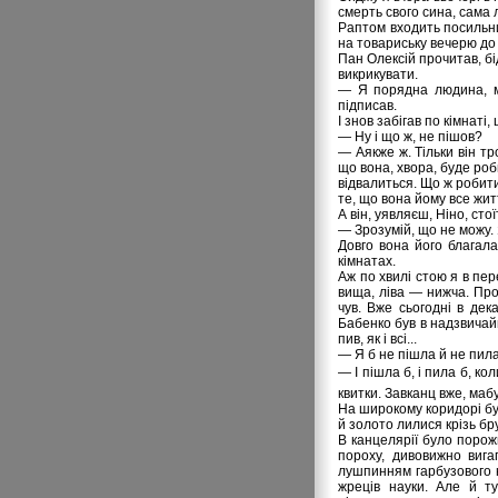
смерть свого сина, сама 
Раптом входить посильни
на товариську вечерю до
Пан Олексій прочитав, бі
викрикувати.
— Я порядна людина, ме
підписав.
І знов забігав по кімнаті
— Ну і що ж, не пішов?
— Аякже ж. Тільки він тр
що вона, хвора, буде роб
відвалиться. Що ж робити
те, що вона йому все жит
А він, уявляєш, Ніно, стої
— Зрозумій, що не можу.
Довго вона його благала
кімнатах.
Аж по хвилі стою я в пе
вища, ліва — нижча. Прой
чув. Вже сьогодні в дек
Бабенко був в надзвичайн
пив, як і всі...
— Я б не пішла й не пил
— І пішла б, і пила б, к
квитки. Завканц вже, мабу
На широкому коридорі бу
й золото лилися крізь бру
В канцелярії було порожн
пороху, дивовижно виг
лушпинням гарбузового н
жреців науки. Але й ту