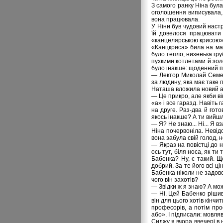
З самого ранку Ніна була 
оголошення виписувала, а
вона працювала.
У Ніни був чудовий наст
їй довелося працювати 
«канцелярською крисою», 
«Канцкриса» била на маш
було тепло, низенька гру
пухкими котлетами й зол
було інакше: щоденний п
— Лектор Миколай Семен
за людину, яка має таке 
Наташа вложила новий а
— Це прикро, але якби ві
«а» і все гаразд. Навіть
на друге. Раз-два й гот
якось інакше? А ти вийш
— Я? Не знаю... Ні... Я в
Ніна почервоніла. Невід
вона забула свій голод, 
— Якраз на повістці до 
ось тут, біля носа, як т
Бабенка? Ну, є такий. Щ
добрий. За те його всі ці
Бабенка ніколи не задовол
чого він захотів?
— Звідки ж я знаю? А мож
— Ні. Цей Бабенко рішив
він для цього хотів кінчи
професорів, а потім пр
або». І підписали: мовля
Сиджу я вчора ввечері в 