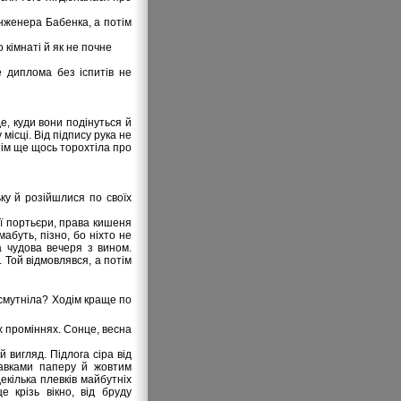
нженера Бабенка, а потім
 кімнаті й як не почне
 диплома без іспитів не
е, куди вони подінуться й
місці. Від підпису рука не
тім ще щось торохтіла про
ку й розійшлися по своїх
ої портьєри, права кишеня
абуть, пізно, бо ніхто не
ла чудова вечеря з вином.
. Той відмовлявся, а потім
посмутніла? Ходім краще по
х проміннях. Сонце, весна
й вигляд. Підлога сіра від
равками паперу й жовтим
екілька плевків майбутніх
е крізь вікно, від бруду