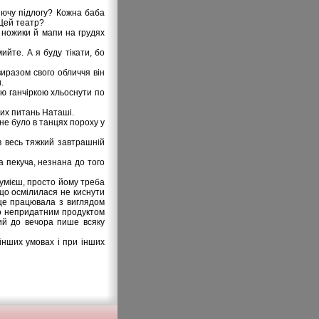
нючу підлогу? Кожна баба
 Цей театр?
, ножики й мапи на грудях
ийте. А я буду тікати, бо
виразом свого обличчя він
.
ою ганчіркою хльоснути по
них питань Наташі.
 не було в танцях пороху у
ав весь тяжкий завтрашній
а пекуча, незнана до того
зумієш, просто йому треба
 що осмілилася не киснути
ще працювала з виглядом
ого непридатним продуктом
ний до вечора пише всяку
 інших умовах і при інших