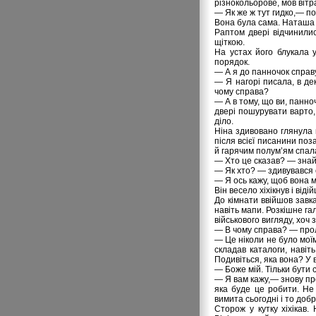
різнокольорове, мов вітра
— Як же ж тут гидко,— по
Вона була сама. Наташа ч
Раптом двері відчинилис
щіткою.
На устах його блукала 
порядок.
— А я до панночок справу
— Я нагорі писала, в д
чому справа?
— А в тому, що ви, панноч
двері пошурувати варто, 
діло.
Ніна здивовано глянула н
після всієї писанини по
й гарячим полум’ям спала
— Хто це сказав? — знай
— Як хто? — здивувався с
— Я ось кажу, щоб вона м
Він весело хіхікнув і віді
До кімнати ввійшов завка
навіть мапи. Розкішне га
військового вигляду, хоч 
— В чому справа? — прол
— Це ніколи не було моїм
складав каталоги, навіт
Подивіться, яка вона? У 
— Боже мій. Тільки бути 
— Я вам кажу,— знову про
яка буде це робити. Не
вимита сьогодні і то добр
Сторож у кутку хіхікав.