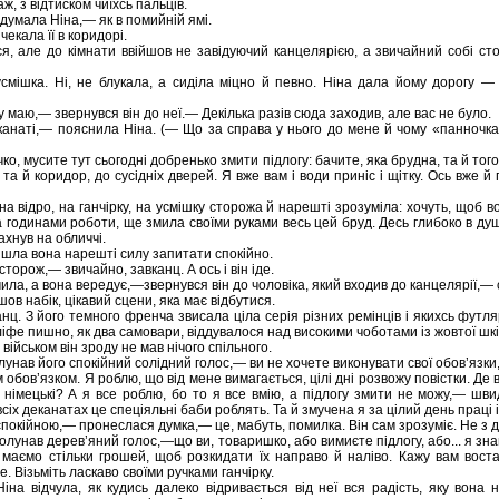
ж, з відтиском чиїхсь пальців.
думала Ніна,— як в помийній ямі.
екала її в коридорі.
я, але до кімнати ввійшов не завідуючий канцелярією, а звичайний собі сто
усмішка. Ні, не блукала, а сиділа міцно й певно. Ніна дала йому дорогу 
 маю,— звернувся він до неї.— Декілька разів сюда заходив, але вас не було.
еканаті,— пояснила Ніна. (— Що за справа у нього до мене й чому «панночк
ко, мусите тут сьогодні добренько змити підлогу: бачите, яка брудна, та й того.
та й коридор, до сусідніх дверей. Я вже вам і води приніс і щітку. Ось вже й 
а відро, на ганчірку, на усмішку сторожа й нарешті зрозуміла: хочуть, щоб во
за годинами роботи, ще змила своїми руками весь цей бруд. Десь глибоко в ду
хнув на обличчі.
шла вона нарешті силу запитати спокійно.
торож,— звичайно, завканц. А ось і він іде.
ила, а вона вередує,—звернувся він до чоловіка, який входив до канцелярії,— с
йшов набік, цікавий сцени, яка має відбутися.
нц. З його темного френча звисала ціла серія різних ремінців і якихсь футляр
ліфе пишно, як два самовари, віддувалося над високими чоботами із жовтої шк
з військом він зроду не мав нічого спільного.
унав його спокійний солідний голос,— ви не хочете виконувати свої обов’язк
 обов’язком. Я роблю, що від мене вимагається, цілі дні розвожу повістки. Де
ь німецькі? А я все роблю, бо то я все вмію, а підлогу змити не можу,— шв
всіх деканатах це спеціяльні баби роблять. Та й змучена я за цілий день праці 
спокійною,— пронеслася думка,— це, мабуть, помилка. Він сам зрозуміє. Не з д
лунав дерев’яний голос,—що ви, товаришко, або вимиєте підлогу, або... я зна
 маємо стільки грошей, щоб розкидати їх направо й наліво. Кажу вам воста
е. Візьміть ласкаво своїми ручками ганчірку.
 Ніна відчула, як кудись далеко відривається від неї вся радість, яку вона 