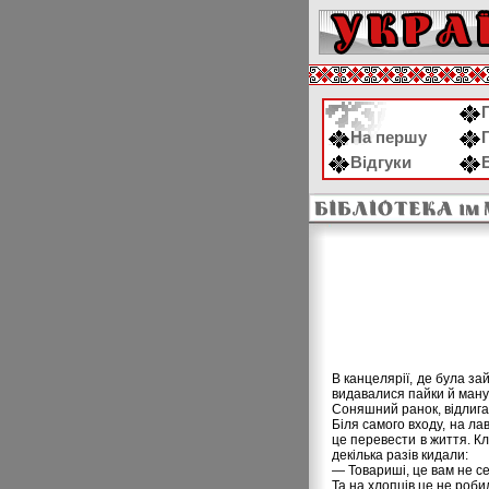
На першу
Відгуки
В канцелярії, де була за
видавалися пайки й ман
Соняшний ранок, відлига
Біля самого входу, на ла
це перевести в життя. К
декілька разів кидали:
— Товариші, це вам не се
Та на хлопців це не роби