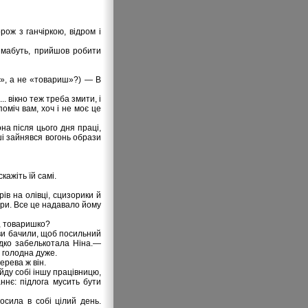
рож з ганчіркою, відром і
— мабуть, прийшов робити
а», а не «товариш»?) — В
.. вікно теж треба змити, і
поміч вам, хоч і не моє це
на після цього дня праці,
ші зайнявся вогонь образи
кажіть їй самі.
ів на олівці, сцизорики й
іри. Все це надавало йому
и, товаришко?
 ви бачили, щоб посильний
идко забелькотала Ніна.—
і голодна дуже.
ерева ж він.
йду собі іншу працівницю,
ннє: підлога мусить бути
носила в собі цілий день.