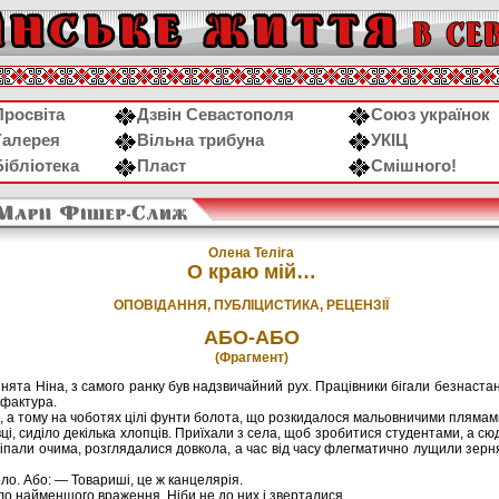
Просвіта
Дзвін Севастополя
Союз українок
Галерея
Вільна трибуна
УКІЦ
Бібліотека
Пласт
Смішного!
Олена Телiга
О краю мій…
ОПОВІДАННЯ, ПУБЛІЦИСТИКА, РЕЦЕНЗІЇ
АБО-АБО
(Фрагмент)
йнята Ніна, з самого ранку був надзвичайний рух. Працівники бігали безнастан
уфактура.
, а тому на чоботях цілі фунти болота, що розкидалося мальовничими плямами
вці, сиділо декілька хлопців. Приїхали з села, щоб зробитися студентами, а с
ліпали очима, розглядалися довкола, а час від часу флегматично лущили зерня
ло. Або: — Товариші, це ж канцелярія.
ло найменшого враження. Ніби не до них і зверталися.