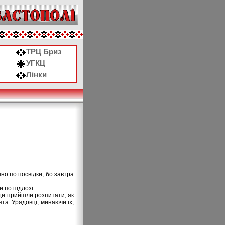
ТРЦ Бриз
УГКЦ
Лінки
но по посвідки, бо завтра
 по підлозі.
юди прийшли розпитати, як
та. Урядовці, минаючи їх,