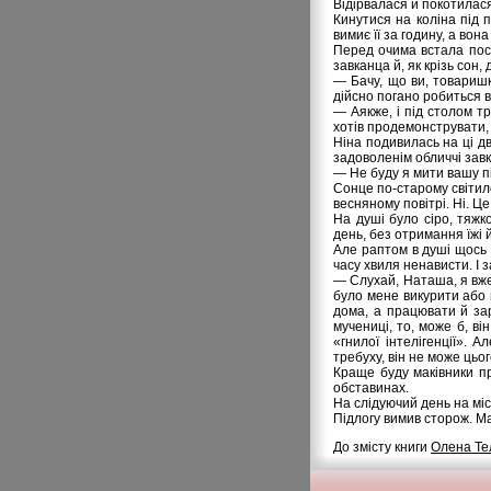
Відірвалася й покотилася
Кинутися на коліна під 
вимиє її за годину, а во
Перед очима встала пост
завканца й, як крізь сон,
— Бачу, що ви, товаришк
дійсно погано робиться 
— Аякже, і під столом т
хотів продемонструвати, 
Ніна подивилась на ці дв
задоволенім обличчі зав
— Не буду я мити вашу пі
Сонце по-старому світило 
весняному повітрі. Ні. Ц
На душі було сіро, тяжк
день, без отримання їжі й
Але раптом в душі щось с
часу хвиля ненависти. І 
— Слухай, Наташа, я вже
було мене викурити або 
дома, а працювати й за
мучениці, то, може б, в
«гнилої інтелігенції». 
требуху, він не може цьог
Краще буду маківники пр
обставинах.
На слідуючий день на мі
Підлогу вимив сторож. М
До змісту книги
Олена Те