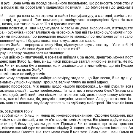
в русі. Вона була на посаді звичайного посильного, що розносить оповістки у всі
 поміж всіма роботами у канцелярії позичали її до бібліотеки і до деканатів 
рій — завтра вона мала отримати пайок і мануфактуру, а сьогодні, замість то
нагорі, в деканаті. Там помічницею завідуючого канцелярією була Натало
назва, яка так не личила їй з її довгими косами.
ині повістки, а Ніна надписувала їх своїм не дуже виробленим, п’ятнадцяти
ба («буржуйка») розпалилася на червоно. А при ній так гарно було мріяти про 
отими пиріжками, про вередливо недопите молоко, про нез’їджені зупи і сало,
шоняний куліш і брудна юшка, яка чомусь зветься кавою.
ович Жаба,—перервала тишу Ніна, підписуючи якусь повістку.—Уяви собі, 
прізвище, хоч би вона була найгарнішою в світі?
ркуш паперу, задумалася на хвилину:
н був дійсно симпатичний, я все-таки вийшла б за нього. Зрештою, можна поста
 гарно: пані Жабо. Е, Ніно, в наші часи прізвище взагалі нічого не значить. Не
ово. Чи ти можеш бути певною, коли знайомишся з ким-небудь, що він Кухаре
ла б заміж за цього Жабу?
загалі ніколи не вийду заміж.
омо чому згадала вона майбутню вечірку, згадала, що йде весна, й на душі у 
ненависну пшоняну кашу і зробила велику пляму на новій адресі.
нашого професора. Між іншим, щодо нашого професора... Вимий руки, ти вся 
и так вимазалась?.. Щодо професора... Ти чула, що з ним вчора було? Знаєш ст
е молодий, амбітний, але цілком неінтелігентний, двоклясову школу скінчив.
нять, але ж і бояться, бо, розумієш, комуніст, має зв’язки. А щодо сентиментів,
ьняла та пошана, яку йому виявляли як здібному майстрові. Він захотів іншого. 
е, освідчився тобі?
 зробитися ні більш, ні менш як інженером-механіком. Скромне бажання, пра
ти вісім клясів гімназії, а потім п’ять років політехнікума. Він рішив відбути па
осити, щоб йому підписали диплом. Просити. Чи ти знаєш, що то за проханн
в, скінчив повний курс механічного відділу й надається йому назва інженера. Ал
нашого пана Олексія. Ще твоя мама була й моя теж. Сама знаєш, пані Ольга пі