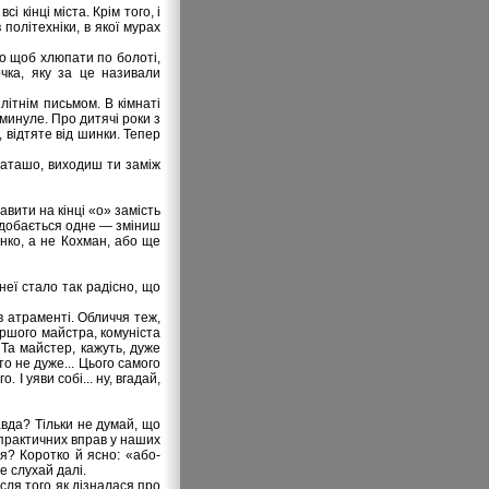
 кінці міста. Крім того, і
політехніки, в якої мурах
го щоб хлюпати по болоті,
чка, яку за це називали
літнім письмом. В кімнаті
минуле. Про дитячі роки з
 відтяте від шинки. Тепер
Наташо, виходиш ти заміж
вити на кінці «о» замість
 подобається одне — зміниш
нко, а не Кохман, або ще
неї стало так радісно, що
в атраменті. Обличчя теж,
аршого майстра, комуніста
 Та майстер, кажуть, дуже
 то не дуже... Цього самого
І уяви собі... ну, вгадай,
вда? Тільки не думай, що
ру практичних вправ у наших
я? Коротко й ясно: «або-
е слухай далі.
сля того як дізналася про