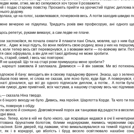
ледве живе, отже, ми всі силкуємося хоч трохи її розважити.
й і подає старому повістку. Прохають прийти на урочистий підпис диплома і
 нього додому.
долаха, це на голос, захвилювався, почервонів весь. А потім заходив швидко по
не вечерею не підкупиш. Тридцять років вже професорую, ані одного ще
, щось репетує, руками вимахує, а сам ледве не плаче.
охи заспокоївся, як почала охкати й плакати пані Ольга, мовляв, що з ним буд
ити... Адже ж інші підуть, бо вони люблять свою родину, вона у них на першому 
, коли тепер весь світ перевернувся, а з вовками жити — по-вовчому вити. По
тя своє офірувала, а він для неї такої дрібниці не може зробити.
ть, старий, сивий, і весь час повторює:
 Я не шахрай. Що ти на старі роки примушуєш мене зробити?
, нарешті замовкла й заплакала. Дивимося — й він замовк. Ми всі потихень
редпокою й бачу: виходить він в своєму парадному френчі. Знаєш, що з зелен
шов повз мене, ні слова не сказав, але ясно було, куди йде. А повернувся, м
анаті дізналися, що всі до одного підписали диплом, а потім... А потім бу
ім гуморі, дуже привітний, всіх частував, а нашому старому весь час підливав
а,— сказала Ніна твердо.
оли б іншого виходу не було. Дивись, яка героїня. Шарлотта Корде. Та чого ти 
ть, повернув з обіду.
ло весело й соняшно. Довгомісячний порох аж танцював від радости в весели
дні вікна.
ьо. Тепер, коли в ній не було нікого, ще яскравіше кидався в очі її нечепурни
аптована брунатним болотом, білими недокурками, якимись червоними ск
асіння. Біля дверей, під лавками, чітко вимальовувалися на темній підлозі д
т, як і в коридорі, цю вбогість і бруд весело освітлювало нахабне сонц