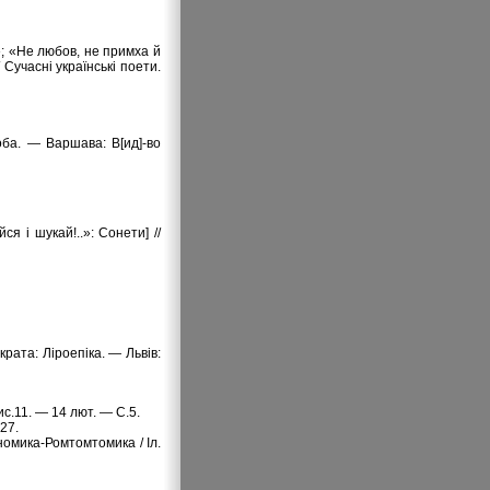
.»; «Не любов, не примха й
 Сучасні українські поети.
доба. — Варшава: В[ид]-во
я і шукай!..»: Сонети] //
крата: Ліроепіка. — Львів:
с.11. — 14 лют. — С.5.
27.
Ґномика-Ромтомтомика / Іл.