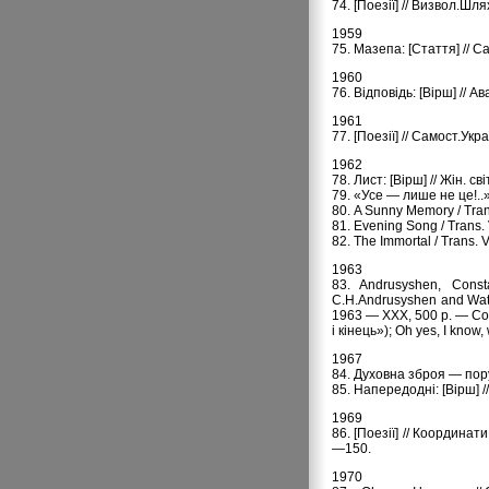
74. [Поезії] // Визвол.Шл
1959
75. Мазепа: [Стаття] // 
1960
76. Відповідь: [Вірш] // 
1961
77. [Поезії] // Самост.Ук
1962
78. Лист: [Вірш] // Жін. св
79. «Усе — лише не це!..
80. A Sunny Memory / Tran
81. Evening Song / Trans.
82. The Immortal / Trans.
1963
83. Andrusyshen, Const
C.H.Andrusyshen and Watso
1963 — XXX, 500 p. — Co
і кінець»); Oh yes, I kno
1967
84. Духовна зброя — пору
85. Hапеpедодні: [Віpш] 
1969
86. [Поезії] // Кооpдинат
—150.
1970