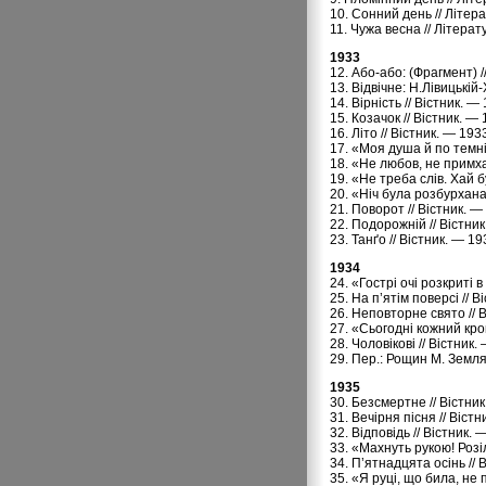
10. Сонний день // Літер
11. Чужа весна // Літера
1933
12. Або-або: (Фрагмент) /
13. Відвічне: Н.Лівицькій-
14. Вірність // Вістник. —
15. Козачок // Вістник. — 
16. Літо // Вістник. — 193
17. «Моя душа й по темні
18. «Не любов, не примха
19. «Не треба слів. Хай б
20. «Ніч була розбурхана
21. Поворот // Вістник. —
22. Подорожній // Вістник
23. Танґо // Вістник. — 19
1934
24. «Гострі очі розкриті 
25. На п’ятім поверсі // В
26. Неповторне свято // В
27. «Сьогодні кожний крок
28. Чоловікові // Вістник.
29. Пер.: Рощин М. Земля з
1935
30. Безсмертне // Вістник
31. Вечірня пісня // Віст
32. Відповідь // Вістник. 
33. «Махнуть рукою! Розіл
34. П’ятнадцята осінь // 
35. «Я руці, що била, не 