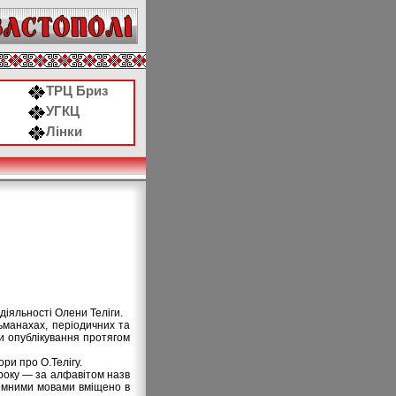
ТРЦ Бриз
УГКЦ
Лінки
діяльності Олени Теліги.
льманахах, періодичних та
ви опублікування протягом
оpи пpо О.Телігу.
 року — за алфавітом назв
оземними мовами вміщено в