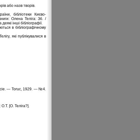
рів або назв творів.
їни, бібліотеки Києво-
ниги: Олена Теліга: Зб. /
еякі інші бібліографії.
ються в бібліографічному
лігу, які публікувалися в
yїсie. — Toruс, 1929. — №4.
.Т. [О. Теліга?].