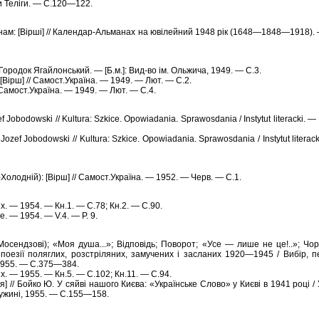
и Теліги. — С.120—122.
инам: [Вірші] // Календар-Альманах на ювілейний 1948 рік (1648—1848—1918).
 Городок Ягайлонський. — [Б.м.]: Вид-во ім. Ольжича, 1949. — С.3.
 [Вірш] // Самост.Укpаїна. — 1949. — Лют. — С.2.
/ Самост.Укpаїна. — 1949. — Лют. — С.4.
ef Јobodowski // Kultura: Szkice. Opowiadania. Sprawosdania / Instytut literacki. — 
Jozef Јobodowski // Kultura: Szkice. Opowiadania. Sprawosdania / Instytut literack
й-Холодній): [Віpш] // Самост.Укpаїна. — 1952. — Чеpв. — С.1.
лях. — 1954. — Кн.1. — С.78; Кн.2. — С.90.
bre. — 1954. — V.4. — P. 9.
Мосендзові); «Моя душа...»; Відповідь; Повоpот; «Усе — лише не це!..»; Чо
 поезії поляглих, pозстpіляних, замучених і засланих 1920—1945 / Вибіp, п
1955. — С.375—384.
лях. — 1955. — Кн.5. — С.102; Кн.11. — С.94.
я] // Бойко Ю. У сяйві нашого Києва: «Українське Слово» у Києві в 1941 році / 
Чужині, 1955. — С.155—158.