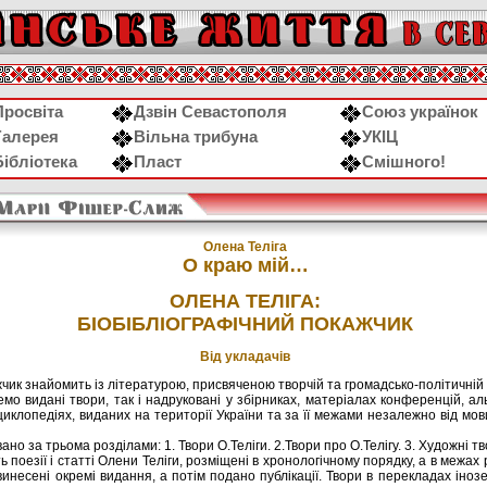
Просвіта
Дзвін Севастополя
Союз українок
Галерея
Вільна трибуна
УКІЦ
Бібліотека
Пласт
Смішного!
Олена Телiга
О краю мій…
ОЛEHА ТEЛІГА:
БІОБІБЛІОГРАФІЧHИЙ ПОКАЖЧИК
Від укладачів
чик знайомить із літературою, присвяченою творчій та громадсько-політичній 
емо видані твори, так і надруковані у збірниках, матеріалах конференцій, а
циклопедіях, виданих на території України та за її межами незалежно від мо
но за тpьома pозділами: 1. Твоpи О.Теліги. 2.Твори пpо О.Телігу. 3. Художні тв
поезії і статті Олени Теліги, розміщені в хронологічному порядку, а в межах
 винесені окремі видання, а потім подано публікації. Твори в перекладах ін