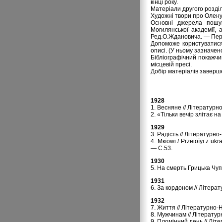
кінці року.
Матеріали другого розділ
Художні твори про Олену 
Основні джерела пошук
Могилянської академії, 
Ред.О.Ждановича. — Пеpев
Допоможе користуватися 
описі. (У ньому зазначен
Бібліогpафічний покажчи
місцевій пресі.
Добір матеріалів заверше
1928
1. Весняне // Літературн
2. «Тільки вечір злітає 
1929
3. Радість // Літературн
4. Mкїowi / Przeіoїyі z uk
— C.53.
1930
5. На смерть Грицька Чуп
1931
6. За кордоном // Літера
1932
7. Життя // Літературно-
8. Мужчинам // Літератур
9. Пломінний день // Літ