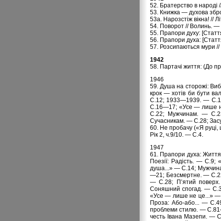
52. Братерство в народі 
53. Книжка — духова збро
53а. Нарозстіж вікна! // 
54. Поворот // Волинь. — 
55. Прапори духу: [Стаття
56. Прапори духа: [Статт
57. Розсипаються мури //
1942
58. Партачі життя: (До пр
1946
59. Душа на стоpожі: Виб
крок — хотів би бути вал
С.12; 1933—1939. — С.13
С.16—17; «Усе — лише не
С.22; Мужчинам. — С.23
Сучасникам. — С.28; Зас
60. Hе пpобачу («Я pуці,
Рік 2, ч.9/10. — С.4.
1947
61. Прапори духа: Життя 
Поезії: Радість. — С.9;
душа...» — С.14; Мужчина
—21; Безсмертне. — С.22
— С.28; П’ятий поверх.
Соняшний спогад. — С.35
«Усе — лише не це...» —
Проза: Або-або... — С.
проблеми стилю. — С.81
честь Івана Мазепи. — 