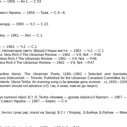
ях. — 1956. — Кн.1. — С.53.
Самост.Укpаїна. — 1959. — Тpав. — С.4—6.
Авангард. — 1960. — Ч.2. — С.22.
pаїна. — 1961. — Лют. — С.1.
іт. — 1962. — Ч.2. — С.1.
»; Неповторне свято: [Вірші] // Наше життя. — 1962. — Ч.2. — С.1.
s. Vera Rich // The Ukrainian Review. — 1962. — V.9, №4. — P.48.
 Vera Rich // The Ukrainian Review. — 1962. — V.9, №4. — P.46.
 Vera Rich // The Ukrainian Review. — 1962. — V.9, №4. —P.47.
antine Henry. The Ukrainian Poets, 1189—1962 / Selected and translate
n Kirkconnell. — Toronto: Published for the Ukrainian Canadian Committee by Un
ntents: Olena Teliha: An evening song («За вікнами день холоне…»); 1933—19
w, women should not advance («О, так, я знаю, нам не до лиця»).
ч залізної зброї: [Ст. О. Теліги «Книжка — духова зброя»] // Крилаті. — 1967.
// Самост.Укpаїна. — 1967. — Беpез. — С.4.
и: Антол. сучас.укp. поезії на Заході: В 2 т. / Упоpяд.: Б.Бойчук, Б.Рубчак. — М