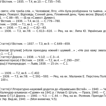
// Вістник. — 1935. — Т.4, кн.10.— С.735—745.
 свято; «Не треба слів...»; Чоловікові; Літо; «Ніч була розбурхана та тьмяна..
оверх; Поворот; Відповідь; Сонний день; Пломінний день; Чужа весна: [Вірші] //
1. — С.88—95. — (Б-ка «Самост. Думки»).
// Вістник. — 1936. — Т.4, кн.11. — С.779—780.
стник. — 1936. — Т.1, кн.1. — С.73.
ик. — 1936. — Т.1, кн.2. — С.82—83.
ик. — 1936. — Т.3, кн.7/8. — С.613—616. — Рец. на кн.: Липа Ю. Українська 
Стаття] // Вістник. — 1937. — Т.3, кн.9. — С.649—659.
Олегові Штулеві]: [«Коли приходиш ніжний і шумкий…» ; «Не раз кажу: змагайс
.1. — С.2.
Стаття] // Дорога. — 1938. — Ч.1/2. — С.3—4.
жіночої преси) // Вістник. — 1938. — Т.2, кн.4. — С.290—297.
ірш] // Напередодні. — Львів, 1938. — 15 січ. — С.1.
 — 1939. — Т.2, кн.6. — С.402.
к. — 1939. — Т.3, кн.7/8. — С.591—593. — Рец. на кн.: Маланюк Е. Перстень Полі
 100 с.
Стаття] // Літературно-науковий додаток до «Краківських Вістей». — 1940. — Чи
// Календар-альманах «Сурми» на 1941 р. / Уклав О. Штуль. — Прага, 1940. — С.
німом О.Т.] // Дорога. — 1940. — Ч.3. — С.44. — Рец. на кн.: Роляник. Пригоди 
: Укр. Вид-во, 1940. — (Моя книжечка; Ч.5).