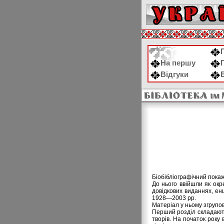
На першу
Відгуки
Біобібліогpафічний покаж
До нього ввійшли як окр
довідкових виданнях, ен
1928—2003 рр.
Матеpіал у ньому згpупова
Перший розділ складають 
творів. На початок року