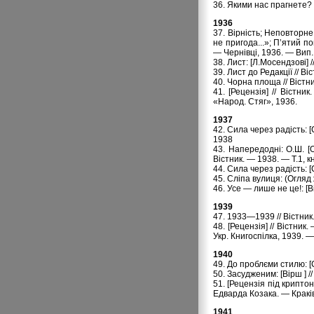
36. Якими нас прагнете? 
1936
37. Вірність; Неповторне
не пригода...»; П’ятий п
— Чернівці, 1936. — Вип.
38. Лист: [Л.Мосендзові] 
39. Лист до Редакції // Ві
40. Чорна площа // Вістн
41. [Рецензія] // Вістн
«Народ. Стяг», 1936.
1937
42. Сила через радість: [
1938
43. Напередодні: О.Ш. [
Вістник. — 1938. — Т.1, кн
44. Сила через радість: [
45. Сліпа вулиця: (Огляд 
46. Усе — лише не це!: [В
1939
47. 1933—1939 // Вістник.
48. [Рецензія] // Вістни
Укр. Книгоспілка, 1939. —
1940
49. До проблєми стилю: [
50. Засудженим: [Вірш ] 
51. [Рецензія під крипто
Едварда Козака. — Краків
1941