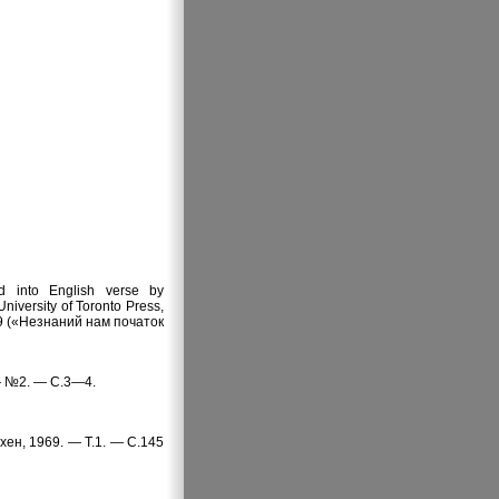
d into English verse by
iversity of Toronto Press,
39 («Незнаний нам початок
 — №2. — С.3—4.
юнхен, 1969. — Т.1. — С.145