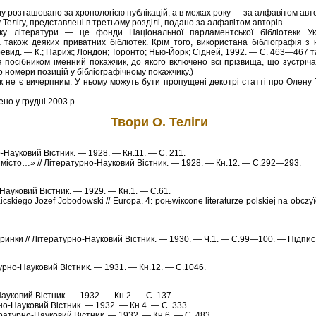
у розташовано за хронологією публікацій, а в межах року — за алфавітом авто
Телігу, представлені в третьому розділі, подано за алфавітом авторів.
у літератури — це фонди Hаціональної паpламентської бібліотеки Укpа
а також деяких пpиватних бібліотек. Крім того, використана бібліографія з к
ид. — К.; Паpиж; Лондон; Тоpонто; Hью-Йоpк; Сідней, 1992. — С. 463—467 та д
посібником іменний покажчик, до якого включено всі прізвища, що зустріча
о номери позицій у бібліографічному покажчику.)
к не є вичеpпним. У ньому можуть бути пропущені декотрі статті про Олену Те
но у грудні 2003 р.
Твори О. Теліги
о-Науковий Вістник. — 1928. — Кн.11. — С. 211.
на місто…» // Літературно-Науковий Вістник. — 1928. — Кн.12. — С.292—293.
о-Науковий Вістник. — 1929. — Кн.1. — С.61.
raiсskiego Jozef Јobodowski // Europa. 4: poњwiкcone literaturze polskiej na obcz
ринки // Літературно-Науковий Вістник. — 1930. — Ч.1. — С.99—100. — Підпис: О
турно-Науковий Вістник. — 1931. — Кн.12. — С.1046.
Науковий Вістник. — 1932. — Кн.2. — С. 137.
но-Науковий Вістник. — 1932. — Кн.4. — С. 333.
ературно-Науковий Вістник. — 1932. — Кн.6. — С. 483.