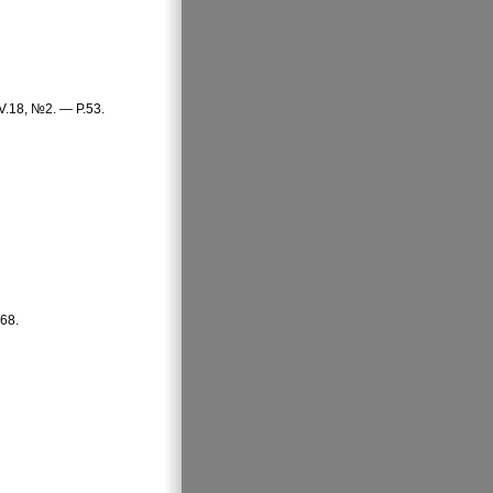
V.18, №2. — P.53.
.68.