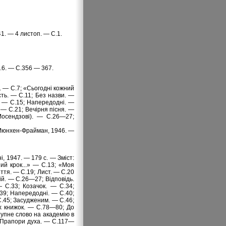
41. — 4 листоп. — С.1.
Ч.6. — С.356 — 367.
т. — С.7; «Сьогодні кожний
сть. — С.11; Без назви. —
!» — С.15; Напередодні. —
 — С.21; Вечірня пісня. —
Мосендзові). — С.26—27;
 — Мюнхен-Фpайман, 1946. —
і, 1947. — 179 с. — Зміст:
ний крок...» — С.13; «Моя
ття. — С.19; Лист. — С.20
ій. — С.26—27; Відповідь.
 С.33; Козачок. — С.34;
39; Напередодні. — С.40;
С.45; Засудженим. — С.46;
х книжок. — С.78—80; До
упне слово на академію в
 Прапори духа. — С.117—