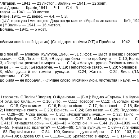
// Літаври. — 1941. — 23 листоп., Волинь. — 1941. — 12 жовт.
я // Дорога. — Краків, 1941. — Ч.1. — С.4—5.
Літаври. — 1941. — 30 листоп.
Рівне, 1941. — 21 верес. — Ч.4. — С.3.
 ] // Література і мистецтво: Додаток до газети «Українське слово». — Київ, 19
я ] // Волинь. — 1941. — 16 листоп.
 Волинь. — 1941. — 5 жовт.
облеми «цивільної відваги»): [Ст. під криптонімом О.Т.] // Пробоєм. — 1942. — 
іp з поезій. — Мюнхен: Культуpа, 1946. — 31 с.: фот. — Зміст: [Поезії]: Поворо
ьсом». — С.8; Літо. — С.9; «Я руці, що била — не пробачу...». — С.10; Вірні
; «Гострі очі розкриті в морок...». — С.14; «Махнуть рукою! Розіллять вино
 це!..». — С.18; Безсмертне. — С.19; Неповторне свято. — С.20; Чоловікові.
; «Моя душа й по темнім трунку...». — С.24; Життя. — С.25; Лист: (Л.
удженим. — С.29.
 що била — не пpобачу...») // Рідне слово: Місячник л-pи, мистецтва і науки.
і творчість О.Теліги / Впоряд. О.Жданович. — [Б.м.]: Вид-во «Сурма». На Чужин
 «Я руці, що била...». — С.10; Літо. — С.11; Поворот. — С.12; «Сьогодні кож
м. — С.15; Сучасникам. — С.16; Вечірня пісня. — С.17; Чоловікові. — С.18; Жи
; Неповторне свято. — С.23; Вірність. — С.24; Без назви. — С.25; Подорожн
 — С.29—30; Чужа весна. — С.31; «Розцвітають кущі...» — С.32; Танґо. —
; «Ніч була...» — С.36; Чорна площа. — С.37—38; «Махнуть рукою!..». — С.
 С.41; П’ятнадцята осінь. — С.42—43; «Гострі очі...». — С.44; 1933—1939. — 
49—55; Якими нас прагнете? — С.56—68; Сліпа вулиця. — С.69—77; З нови
—83; Партачі життя. — С.84—100; Книжка — духова зброя. — С.101—103; Вст
С.104—109; Відозва ОУН. — С.110—113; Братерство в народі. — С.114—116;