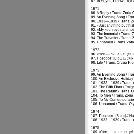
87. «Oh, yes, I know…» //
1971
88. A Reply / Trans. Zoria
89. An Evening Song / Tra
90. 1933—1939 / Trans. Zo
91. «Just anything but thi
92. «My keen eyes are not
93. The Immortal / Trans.
94. The Traveller / Trans
95. Unnamed / Trans. Zori
1972
96. «Усе — лише не це!..»
97. Поворот: [Вірш] // Жін
98. Life / Trans. Orysia P
1973
99. An Evening Song / Tra
100. An Exclusive Holiday
101. 1933—1939 / Trans. O
102. The Fifth Floor (Emig
103. The Return / Trans. 
104. To Men / Trans. Zori
105. To My Contemporaries
106. Unnamed / Trans. Ory
1974
107. Поворот: [Вірш] // 
108. 1933—1939 / Trans. O
1975
109. «Усе — лише не це!.