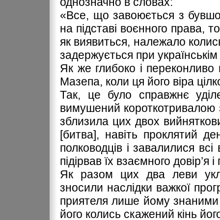
однозначно в словах:
«Все, що завоюється з бувшо
на підставі воєнного права, т
як виявиться, належало колись
задержується при українськім 
Як же глибоко і переконливо 
Мазепа, коли ця його віра ціл
Так, це було справжнє уділ
вимушений короткотривалою зб
зблизила цих двох вийнятков
[битва], навіть проклятий д
полководців і завалилися всі в
підірвав їх взаємного довір’я і
Як разом цих два леви укл
зносили наслідки важкої прог
приятеля лише йому знаними 
його колись скажений кінь його