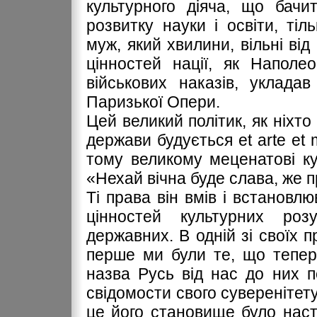
культурного діяча, що бачи
розвитку науки і освіти, ті
муж, який хвилини, вільні ві
цінностей нації, як Наполе
військових наказів, уклада
Паризької Опери.
Цей великий політик, як ніхто
держави будується et arte et 
тому великому меценатові ку
«Нехай вічна буде слава, же 
Ті права він вмів і встановлю
цінностей культурних роз
державних. В одній зі своїх 
перше ми були те, що тепер
назва Русь від нас до них 
свідомости свого суверенітету
це його становище було наст