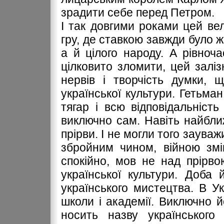
зрадити себе перед Петром.
І так довгими роками цей ве
гру, де ставкою завжди було 
а й цілого народу. А рівноча
цілковито зломити, цей заліз
нервів і творчість думки, 
української культури. Гетьман
тягар і всю відповідальніст
виключно сам. Навіть найбли
прірви. І не могли того заува
збройним чином, війною змі
спокійно, мов не над прірво
української культури. Доба
українського мистецтва. В Ук
школи і академії. Виключно 
носить назву українськог