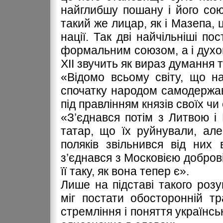
найглибшу пошану і його союз
такий же лицар, як і Мазепа, 
нації. Так дві найчільніші по
формальним союзом, а і духо
XII звучить як вираз думання 
«Відомо всьому світу, що н
спочатку народом самодержа
під правлінням князів своїх чи
«З’єднався потім з Литвою 
татар, що їх руйнували, але
поляків звільнився від них
з’єднався з Московією доброві
її таку, як вона тепер є».
Лише на підставі такого розу
міг постати обосторонній тр
стремління і поняття українсь