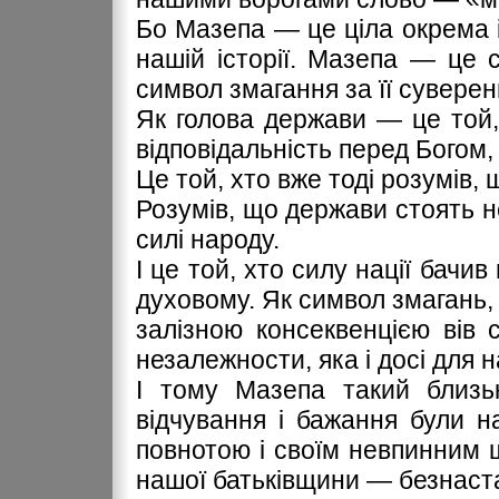
Бо Мазепа — це ціла окрема і
нашій історії. Мазепа — це 
символ змагання за її суверен
Як голова держави — це той,
відповідальність перед Богом,
Це той, хто вже тоді розумів, 
Розумів, що держави стоять не
силі народу.
І це той, хто силу нації бачив
духовому. Як символ змагань,
залізною консеквенцією вів с
незалежности, яка і досі для 
І тому Мазепа такий близь
відчування і бажання були на
повнотою і своїм невпинним 
нашої батьківщини — безнаста