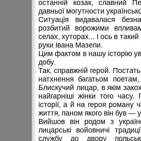
останній козак, славний П
давньої могутности українськ
Ситуація видавалася безн
розбитий ворожими впливам
селах, хуторах... І ось в таки
руки Івана Мазепи.
Цим фактом в нашу історію ув
добу.
Так, справжній герой. Постать
натхнення багатьом поетам,
Блискучий лицар, в якім зако
найгарніші жінки того часу
історії, а й на героя роману 
життя, паном якого він був — у
Вийшов він родом з українс
лицарські войовничі традиц
службу до двору польсь