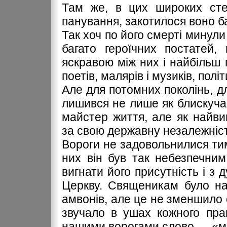
Там же, в цих широких сте
панування, закотилося воно 
Так хоч по його смерті минули
багато героїчних постатей
яскравою між них і найбільш 
поетів, малярів і музиків, політи
Але для потомних поколінь, д
лишився не лише як блискуча
майстер життя, але як найви
за свою державну незалежніст
Вороги не задовольнилися тим
них він був так небезпечним
вигнати його присутність і з 
Церкву. Священикам було на
амвонів, але це не зменшило с
звучало в ушах кожного пра
нашими ворогами слово — «м