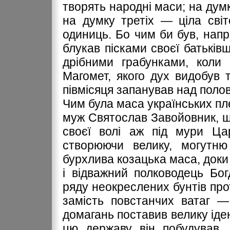
творять народні маси; на думк
на думку третіх — ціла світ
одиниць. Бо чим би був, напр
блукав пісками своєї батькі
дрібними грабунками, коли 
Магомет, якого дух видобув 
півмісяця запанував над полов
Чим була маса українських пле
муж Святослав Завойовник, що
своєї волі аж під мури Цар
створюючи велику, могутню
бурхлива козацька маса, доки 
і відважний полководець Бо
ряду неокреслених бунтів про
замість повстанчих ватаг —
домагань поставив велику іде
цю державу він побудував,