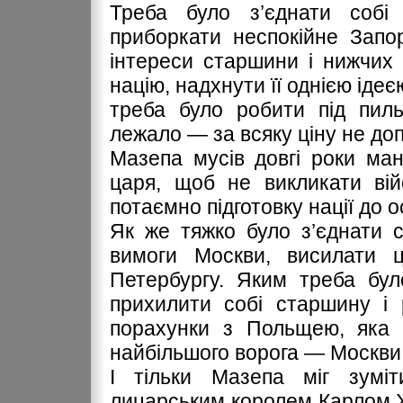
Треба було з’єднати собі
приборкати неспокійне Запор
інтереси старшини і нижчих 
націю, надхнути її однією ідеє
треба було робити під пиль
лежало — за всяку ціну не доп
Мазепа мусів довгі роки ма
царя, щоб не викликати вій
потаємно підготовку нації до 
Як же тяжко було з’єднати с
вимоги Москви, висилати ц
Петербургу. Яким треба бул
прихилити собі старшину і 
порахунки з Польщею, яка 
найбільшого ворога — Москви
І тільки Мазепа міг зуміт
лицарським королем Карлом XI