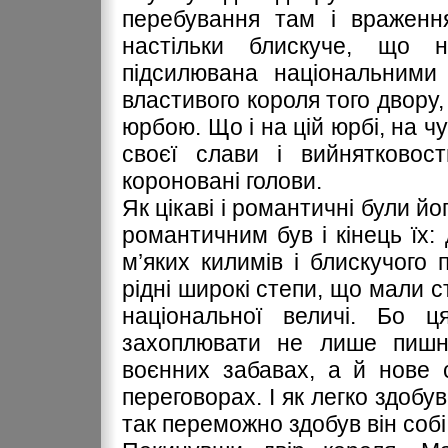
перебування там і враження
настільки блискуче, що н
підсилювана національними
властивого короля того двору
юрбою. Що і на цій юрбі, на 
своєї слави і вийнятковос
короновані голови.
Як цікаві і романтичні були йо
романтичним був і кінець їх: 
м’яких килимів і блискучого 
рідні широкі степи, що мали 
національної величі. Бо ц
захоплювати не лише пишне
воєнних забавах, а й нове 
переговорах. І як легко здобу
так переможно здобув він собі 