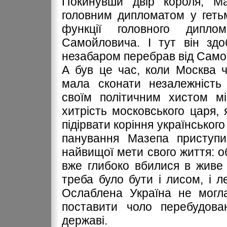
Покинувши двір короля, М
головним дипломатом у геть
функції головного дипло
Самойловича. І тут він здо
незабаром перебрав від Само
А був це час, коли Москва ч
мала сконати незалежність
своїм політичним хистом мі
хитрість московського царя, 
підірвати коріння українськог
панування Мазепа приступив
найвищої мети свого життя: о
вже глибоко вбилися в живе т
треба було бути і лисом, і л
Ослаблена Україна не могла
поставити чоло перебудован
державі.