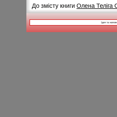
До змісту книги
Олена Телiга 
Ідея та напов