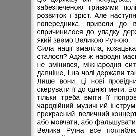
забезпеченою тривкими пол
розвиток і зріст. Але наступ
попередника, привели до в
спричинилося до упадку держ
який звемо Великою Руїною.
Сила нації змаліла, козацьк
сталося? Адже ж народні маси
не змінився, міжнародня си
давніше, і на чолі держави т
Лише вони, ці нові провідн
скерувати її до однієї мети. 
тільки треба вміти її попр
чародійний музичний інструм
прекрасний, величний концерт,
або мовчати, або фальшувати
Велика Руїна все поглиблю