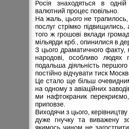
Росія знаходяться в одній
валютний процес повільно.
На жаль, цього не трапилось, 
послуг стрімко підвищились, а
того ж грошові вклади грома
мільярди крб., опинилися в де
З цього драматичного факту,
народові, особливо людях п
подальша діяльність першого
постійно відчувати тиск Москв
Це стало ще більш очевидним
на одному з авіаційних заводі
ми нафтокраник перекриємо,
приповзе.
Виходячи з цього, керівництв
дуже гнучку та виважену зо
якимось чином не загострити 