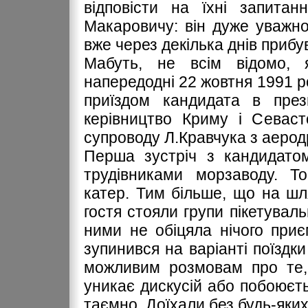
відповісти на їхні запитан
Макаровичу: він дуже уважно
вже через декілька днів прибу
Мабуть, не всім відомо, 
напередодні 22 жовтня 1991 ро
приїздом кандидата в през
керівництво Криму і Севасто
супроводу Л.Кравчука з аеро
Перша зустріч з кандидато
трудівниками морзаводу. Т
катер. Тим більше, що на шл
гостя стояли групи пікетуваль
ними не обіцяла нічого приє
зупинився на варіанті поїздк
можливим розмовам про те,
уникає дискусій або побоюєть
таємно. Доїхали без будь-яких