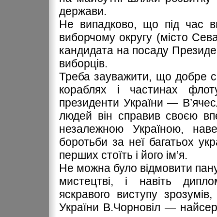
держави.
Не випадково, що під час в
виборчому округу (місто Сева
кандидата на посаду Президе
виборців.
Треба зауважити, що добре с
кораблях і частинах фло
президенти України — В’яче
людей він справив своєю вп
незалежною Україною, наве
боротьби за неї багатьох укра
перших стоїть і його ім’я.
Не можна було відмовити пану
мистецтві, і навіть дипло
яскравого виступу зрозумів
України В.Чорновіл — найсер