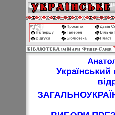
Просвіта
Дзвін С
На першу
Галерея
Вільна 
Відгуки
Бібліотека
Пласт
Анато
Український 
від
ЗАГАЛЬНОУКРАЇ