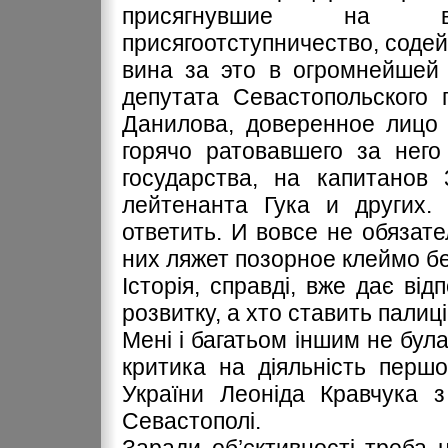
присягнувшие на в
присягоотступничество, соде
вина за это в огромнейшей 
депутата Севастопольского 
Данилова, доверенное лицо 
горячо ратовавшего за него
государства, на капитанов
лейтенанта Гука и других.
ответить. И вовсе не обязате
них ляжет позорное клеймо б
Історія, справді, вже дає від
розвитку, а хто ставить палиці
Мені і багатьом іншим не бул
критика на діяльність перш
України Леоніда Кравчука з
Севастополі.