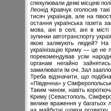
спекулювали деякі місцеві пол
Леонід Кравчук оголосив так
тисяч українців, але на півос
остання українська газета з
мова, ані в селі, ані в міст
зупинки автотранспорту україн
якою залякують людей? На 
українізацію Криму — це не по
порекомендував усім народн
органам негайно зайнятис
замилювати їм очі. Зал заапл
Треба відзначити, що подібна
«Південна» у Сімферопольськ
Таким чином, навіть коротко
Криму (Севастополь, Сімфер
велике враження у багатьох 
на майбутні шляхи розвитку 