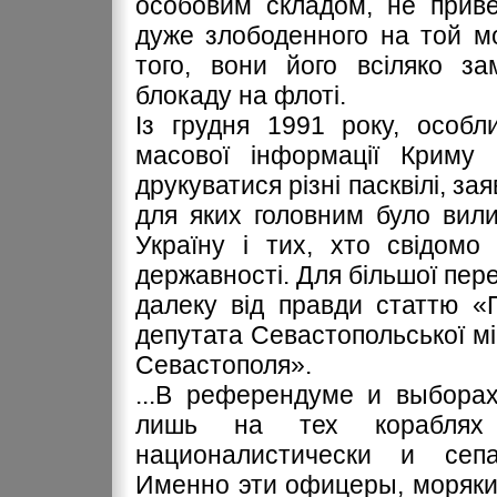
особовим складом, не приве
дуже злободенного на той м
того, вони його всіляко за
блокаду на флоті.
Із грудня 1991 року, особл
масової інформації Криму
друкуватися різні пасквілі, за
для яких головним було вили
Україну і тих, хто свідомо 
державності. Для більшої пер
далеку від правди статтю «
депутата Севастопольської мі
Севастополя».
...В референдуме и выбора
лишь на тех кораблях
националистически и сеп
Именно эти офицеры, моряки