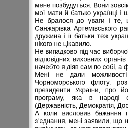
мене позбудуться. Вони зовсі
мої мати й батько українці і 
Не бралося до уваги і те, 
Санжарівка Артемівського ра
дружина і її батьки теж украї
нікого не цікавило.
Не випадково під час виборчо
відповідних виховних органів
начебто я діяв сам по собі, а 
Мені не дали можливості
Чорноморського флоту, ро
президенти України, про йо
програму, яка в народі 
(Державність, Демократія, Дост
А коли висловив бажання п
з’єднання, мені заявили, що 