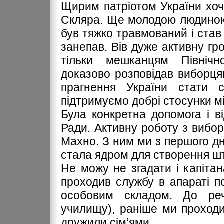
Щирим патріотом України хо
Скляра. Ще молодою людиною 
був тяжко травмований і став
занепав. Вів дуже активну гро
тільки мешканцям Північн
доказово розповідав виборця
прагнення України стати 
підтримуємо добрі стосунки мі
Була конкретна допомога і ві
Ради. Активну роботу з вибо
Махно. З ним ми з першого дня
стала ядром для створення шт
Не можу не згадати і капіта
проходив службу в апараті п
особовим складом. До ре
училищу), раніше ми проходи
дружили сім’ями.