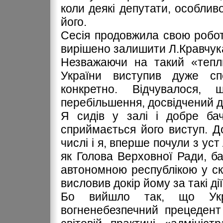
коли деякі депутати, особлив
його.
Сесія продовжила свою роботу
вирішено залишити Л.Кравчука 
Незважаючи на такий «тепл
України виступив дуже спо
конкретно. Відчувалося,
перебільшення, досвідчений д
Я сидів у залі і добре бач
сприймається його виступ. До
числі і я, вперше почули з ус
як Голова Верховної Ради, б
автономною республікою у скл
висловив докір йому за такі дії
Бо вийшло так, що Укр
вогненебезпечний прецедент