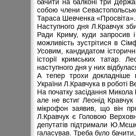
бачити на балконі три Держа
собою члени Севастопольсько
Тараса Шевченка «Просвіта».
Наступного дня Л.Кравчук зби
Ради Криму, куди запросив 
можливість зустрітися в Сім
Усовим, кандидатом історичн
історії кримських татар. Ле
наступного дня у них відбулас
А тепер трохи докладніше 
України Л.Кравчука в роботі В
На початку засідання Микола Б
але не встиг Леонід Кравчук 
мікрофон заявив, що він про
Л.Кравчук є Головою Верховн
депутатів підтримали Ю.Мєшк
галасував. Треба було бачити,