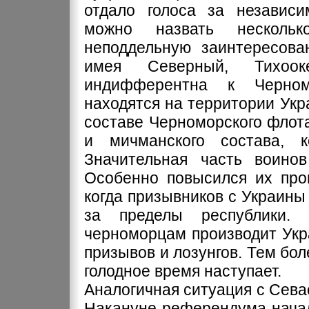
отдало голоса за независ
можно назвать нескольк
неподдельную заинтересова
имея Северный, Тихоок
индифферентна к Черном
находятся на территории Укр
составе Черноморского флот
и мичманского состава, к
Значительная часть воино
Особенно повысился их про
когда призывников с Украины 
за пределы республики.
черноморцам производит Укр
призывов и лозунгов. Тем бо
голодное время наступает.
Аналогичная ситуация с Сева
Накануне референдума начал