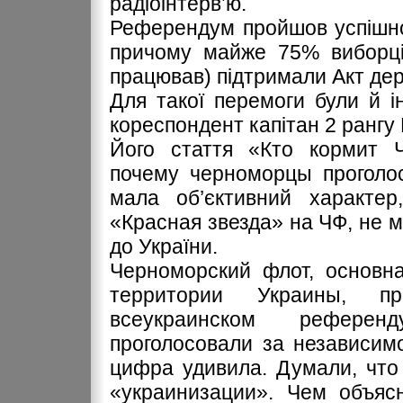
радіоінтерв’ю.
Референдум пройшов успішно
причому майже 75% виборців
працював) підтримали Акт дер
Для такої перемоги були й ін
кореспондент капітан 2 рангу 
Його стаття «Кто кормит 
почему черноморцы проголо
мала об’єктивний характер
«Красная звезда» на ЧФ, не м
до України.
Черноморский флот, основна
территории Украины, п
всеукраинском референ
проголосовали за независим
цифра удивила. Думали, что
«украинизации». Чем объяс