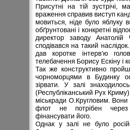
Присутні на тій зустрічі, м
враження справив виступ канди
мовиться, ніде було яблуку 
обґрунтовані і конкретні відп
директор заводу Анатолій 
сподівався на такий наслідок.
дав коротке інтерв’ю голо
телебачення Борису Ескіну і 
Так же конструктивно пройш
чорноморцями в Будинку оф
зірвати. У залі знаходилос
(Республіканський Рух Криму)
міськради О.Кругловим. Вони 
флот не потрібен через 
фінансувати його.
Однак у залі не було росій