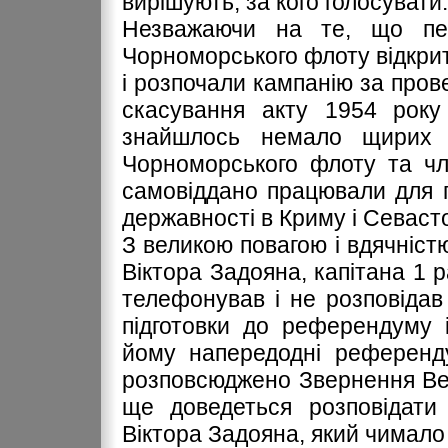
вирішують, за кого голосувати.
Незважаючи на те, що пев
Чорноморського флоту відкрит
і розпочали кампанію за про
скасування акту 1954 року 
знайшлось немало щирих па
Чорноморського флоту та чле
самовіддано працювали для 
державності в Криму і Севасто
З великою повагою і вдячністю
Віктора Задояна, капітана 1 р
телефонував і не розповідав
підготовки до референдуму 
йому напередодні референду
розповсюджено Звернення Вер
ще доведеться розповідати 
Віктора Задояна, який чимало