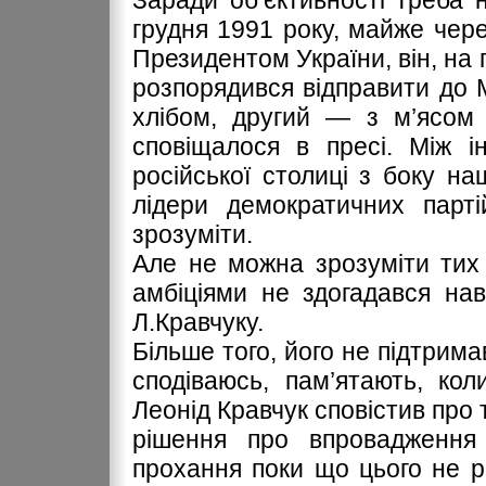
Заради об’єктивності треба 
грудня 1991 року, майже чере
Президентом України, він, на
розпорядився відправити до М
хлібом, другий — з м’ясом 
сповіщалося в пресі. Між і
російської столиці з боку н
лідери демократичних парті
зрозуміти.
Але не можна зрозуміти тих 
амбіціями не здогадався нав
Л.Кравчуку.
Більше того, його не підтрим
сподіваюсь, пам’ятають, ко
Леонід Кравчук сповістив про 
рішення про впровадження 
прохання поки що цього не р