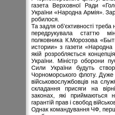
газета Верховної Ради «Гол
України «Народна Армія». Зар
робилося.
Та задля об’єктивності треба
передрукувала статтю мі
полковника К.Морозова «Быт
истории» з газети «Народна 
якій розробляється концепц
України. Міністр оборони пу
Сили України будуть створ
Чорноморського флоту. Дуже
військовослужбовців на слу
складання присяги на вірн
законах, які приймаються 
гарантій прав і свобод військ
Однак командування ЧФ, перш з