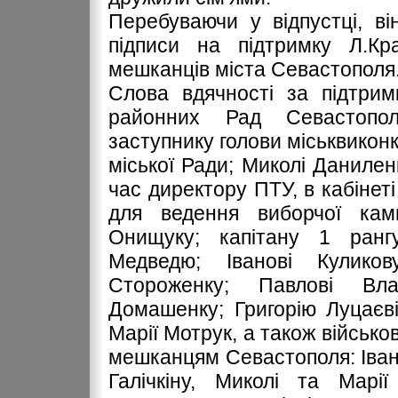
Перебуваючи у відпустці, в
підписи на підтримку Л.Кра
мешканців міста Севастополя
Слова вдячності за підтрим
районних Рад Севастопо
заступнику голови міськвиконк
міської Ради; Миколі Даниленк
час директору ПТУ, в кабінеті
для ведення виборчої камп
Онищуку; капітану 1 ранг
Медведю; Іванові Куликов
Стороженку; Павлові Вла
Домашенку; Григорію Луцаєві
Марії Мотрук, а також військ
мешканцям Севастополя: Івано
Галічкіну, Миколі та Марі