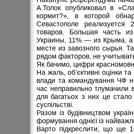
А.Толок опубликовал в «Сл
кормит?», в которой обна
Севастополе реализуется 
товаров. Большая часть из
Украины, 11% — из Крыма, а
месте из завозного сырья. 
рядом факторов, не учитывать
Як бачимо, цифри красномовні
На жаль, об’єктивні оцінки та
влади та командування ЧФ не
час неправильно тлумачили вс
для багатьох з них це стало
суспільстві.
Разом із будівництвом украї
формування однієї із найважл
Варто підкреслити, що ще 1