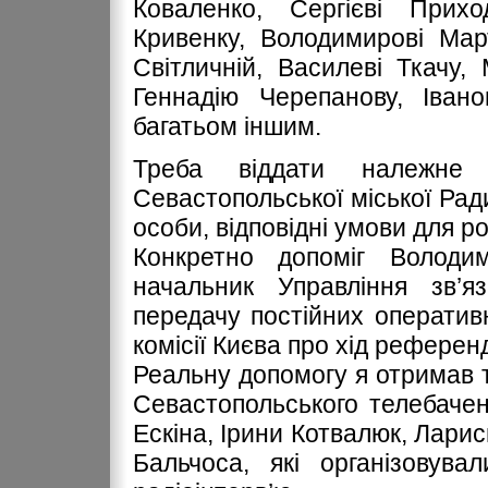
Коваленко, Сергієві Прихо
Кривенку, Володимирові Март
Світличній, Василеві Ткачу, 
Геннадію Черепанову, Івано
багатьом іншим.
Треба віддати належне
Севастопольської міської Ради
особи, відповідні умови для р
Конкретно допоміг Володи
начальник Управління зв’яз
передачу постійних оператив
комісії Києва про хід рефере
Реальну допомогу я отримав т
Севастопольського телебаче
Ескіна, Ірини Котвалюк, Ларис
Бальчоса, які організовува