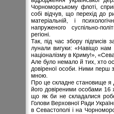
відродження української де
Чорноморському флоті, спри
собі відчув, що перехід до 
матеріальній, і психолог
напруженого суспільно-полі
регіоні.
Так, під час збору підписів 
лунали вигуки: «Навіщо нам
націоналізму в Криму!», «Сев
Але було немало й тих, хто о
довіреної особи. Ними перш з
мною.
Про це складне становище я д
його довіреними особами 16 ж
що як би не складалися роб
Голови Верховної Ради Україн
в Севастополі і на Чорноморс