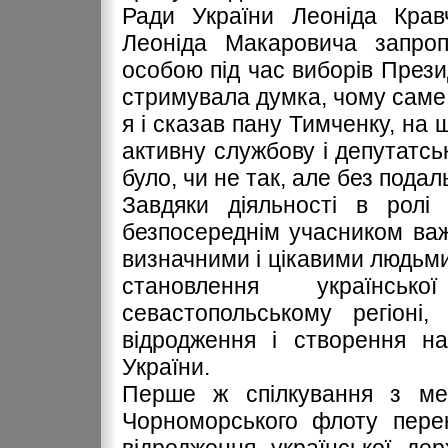
Ради України Леоніда Кравч
Леоніда Макаровича запроп
особою під час виборів Прези
стримувала думка, чому саме 
я і сказав пану Тимченку, на 
активну службову і депутатськ
було, чи не так, але без пода
Завдяки діяльності в ролі
безпосереднім учасником важ
визначними і цікавими людьми,
становлення українсь
севастопольському регіоні
відродження і створення на
України.
Перше ж спілкування з ме
Чорноморського флоту перек