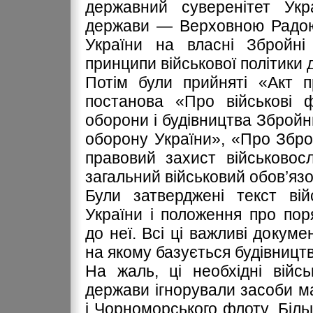
державний суверенітет Ук
держави — Верховною Радою
України на власні Збройні
принципи військової політики 
Потім були прийняті «Акт п
постанова «Про військові ф
оборони і будівництва Збройн
оборону України», «Про Збро
правовий захист військовос
загальний військовий обов’язо
Були затверджені текст вій
України і положення про пор
до неї. Всі ці важливі докум
на якому базується будівництв
На жаль, ці необхідні війсь
держави ігнорували засоби м
і Чорноморського флоту. Більш