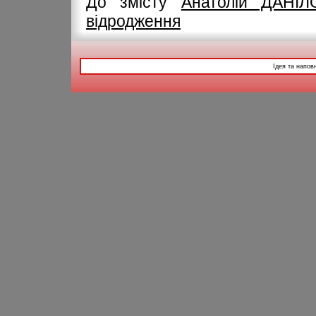
До змісту
Анатолій ДАНІЛ
відродження
Ідея та напов