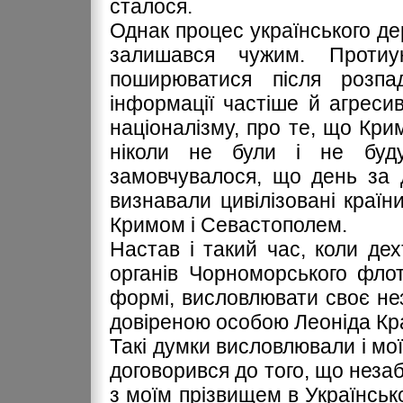
сталося.
Однак процес українського де
залишався чужим. Протиук
поширюватися після розпа
інформації частіше й агреси
націоналізму, про те, що Кр
ніколи не були і не буд
замовчувалося, що день за 
визнавали цивілізовані країн
Кримом і Севастополем.
Настав і такий час, коли дех
органів Чорноморського флот
формі, висловлювати своє не
довіреною особою Леоніда Кр
Такі думки висловлювали і мої
договорився до того, що неза
з моїм прізвищем в Українсько