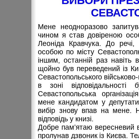
ВИБОРИ ПРЕЗ
СЕВАСТО
Мене неодноразово запитув
чином я став довіреною осо
Леоніда Кравчука. До речі,
особою по місту Севастополю
іншим, останній раз навіть в
щойно був переведений із К
Севастопольського військово-м
в зоні відповідальності 
Севастопольська організаці
мене кандидатом у депутати
вибір знову впав на мене. 
відповідь у книзі.
Добре пам’ятаю вересневий ве
пролунав дзвоник із Києва. Т