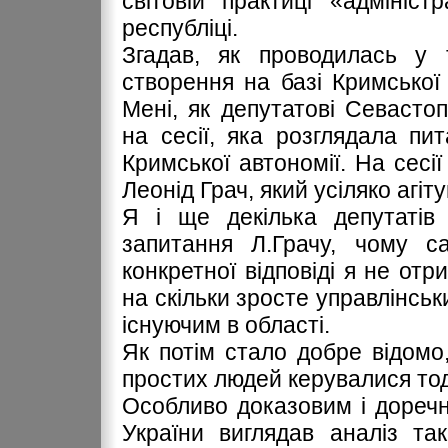
світовій практиці «адмініс
республіці.
Згадав, як проводилась у
створення на базі Кримської
Мені, як депутатові Севастоп
на сесії, яка розглядала п
Кримської автономії. На сесії
Леонід Грач, який усіляко агіт
Я і ще декілька депутатів
запитання Л.Грачу, чому 
конкретної відповіді я не отр
на скільки зросте управлінськ
існуючим в області.
Як потім стало добре відом
простих людей керувалися тоді
Особливо доказовим і доречн
України виглядав аналіз так