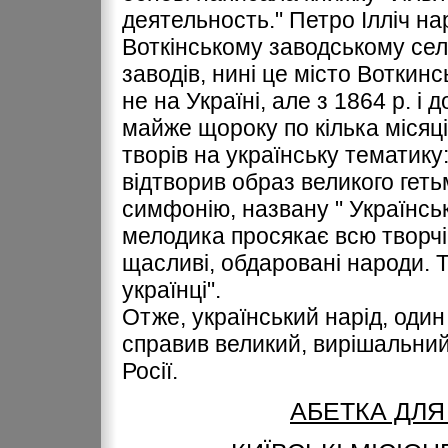
деятельность." Петро Ілліч на
Воткінському заводському сел
заводів, нині це місто Воткин
не на Україні, але з 1864 р. і д
майже щороку по кілька місяці
творів на українську тематику
відтворив образ великого геть
симфонію, названу " Українсько
мелодика просякає всю творчіс
щасливі, обдаровані народи. 
українці".
Отже, український нарід, один
справив великий, вирішальний 
Росії.
АБЕТКА ДЛЯ