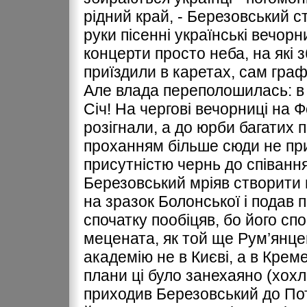
рідний край, - Березовський ст
руки пісенні українські вечор
концерти просто неба, на які 
приїздили в каретах, сам гра
Але влада переполошилась: в 
Січ! На чергові вечорниці на 
розігнали, а до юрби багатих 
проханням більше сюди не при
присутністю чернь до співання
Березовський мріяв створити 
на зразок Болонської і подав 
спочатку пообіцяв, бо його с
мецената, як той ще Рум’янце
академію не в Києві, а в Креме
плани ці було занехаяно (хохл
приходив Березовський до Пот