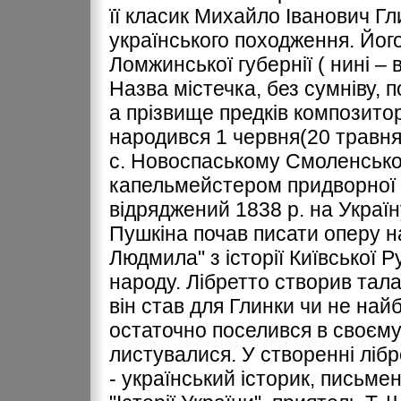
її класик Михайло Іванович Гл
українського походження. Йог
Ломжинської губернії ( нині – 
Назва містечка, без сумніву, 
а прізвище предків композитора 
народився 1 червня(20 травня)
с. Новоспаському Смоленської 
капельмейстером придворної с
відряджений 1838 р. на Україну
Пушкіна почав писати оперу н
Людмила" з історії Київської Р
народу. Лібретто створив тала
він став для Глинки чи не най
остаточно поселився в своєму
листувалися. У створенні лібр
- український історик, письме