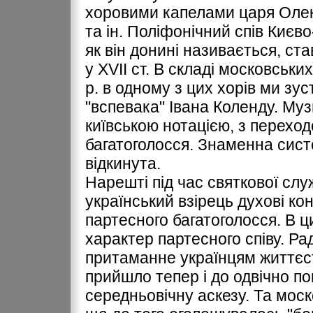
хоровими капелами царя Олек
та ін. Поліфонічний спів Києв
як він донині називається, ст
у ХVІІ ст. В складі московськи
р. в одному з цих хорів ми зу
"вспевака" Івана Коленду. Му
київською нотацією, з переход
багатоголосся. Знаменна сис
відкинута.
Нарешті під час святкової слу
український взірець духові 
партесного багатоголосся. В ц
характер партесного співу. Ра
притаманне українцям життєс
прийшло тепер і до одвічно по
середньовічну аскезу. Та мос