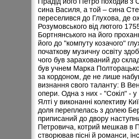
Прадід його Петро походив з 
сина Василя, а той – сина Сте
переселився до Глухова, де о
Розумовського від лютого 175
Бортнянського на його прохан
його до "компуту козачого" глу
початкову музичну освіту здобу
чого був зарахований до склад
був учнем Марка Полторацького
за кордоном, де не лише набув
визнання свого таланту: В Вен
опери. Одна з них - "Сокіл" - 
Ялті у виконанні колективу Киї
доля переплелась з долею Бере
приписаний до двору наступни
Петровича, котрий мешкав в Па
створював пісні й романси, ін