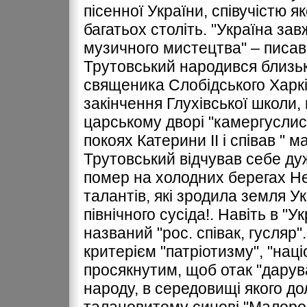
пісенної України, співучістю 
багатьох століть. "Україна за
музичного мистецтва" – писав 
Трутовський народився близьк
священика Слобідського Харківс
закінчення Глухівської школи,
царському дворі "камергуслист
покоях Катерини ІІ і співав " м
Трутовський відчував себе ду
помер на холодних берегах Нев
талантів, які зродила земля У
північного сусіда!. Навіть в "У
названий "рос. співак, гусляр
критерієм "патріотизму", "наці
просякнутим, щоб отак "дару
народу, в середовищі якого д