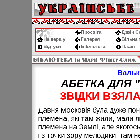
Просвіта
Дзвін С
На першу
Галерея
Вільна 
Відгуки
Бібліотека
Пласт
Валь
АБЕТКА ДЛЯ 
ЗВІДКИ ВЗЯЛА
Давня Московія була дуже пону
племена, які там жили, мали якіс
племена на Землі, але якогось 
і з точки зору мелодики, там 