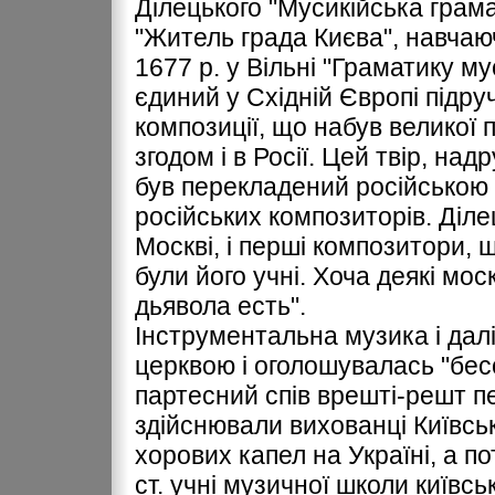
Ділецького "Мусикійська грама
"Житель града Києва", навчаюч
1677 р. у Вільні "Граматику му
єдиний у Східній Європі підруч
композиції, що набув великої по
згодом і в Росії. Цей твір, на
був перекладений російською 
російських композиторів. Діл
Москві, і перші композитори, що
були його учні. Хоча деякі мо
дьявола есть".
Інструментальна музика і дал
церквою і оголошувалась "бес
партесний спів врешті-решт пе
здійснювали вихованці Київськ
хорових капел на Україні, а пот
ст. учні музичної школи київс