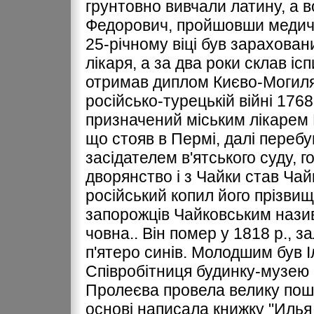
грунтовно вивчали латину, а в
Федорович, пройшовши медичну
25-річному віці був зарахован
лікаря, а за два роки склав ісп
отримав диплом Києво-Могилян
російсько-турецькій війні 1768
призначений міським лікарем К
що стояв в Пермі, далі перебу
засідателем в'ятського суду, 
дворянство і з Чайки став Чай
російський копил його прізви
запорожців Чайковським назив
човна.. Він помер у 1818 р., 
п'ятеро синів. Молодшим був І
Співробітниця будинку-музею П
Пролеєва провела велику пошук
основі написала книжку "Илья