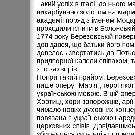
Такий успіх в Італії до нього 
викарбувано золотом на марму
академії поряд з іменем Моцар
проходили іспити в Болонській
1774 року Березовській повер
довідався, що батьки його по
довелось звертатись до Потьо
придворної капели співаком, т
хто захворів...
Попри такий прийом, Березов
пише оперу "Марія", герої якої
українською мовою. В цій опері
Хортиці, хори запорожців, арії
чимало нових духовних концер
повязана з українською народ
церковних співів. Довідавшис
збираються українці - погомон