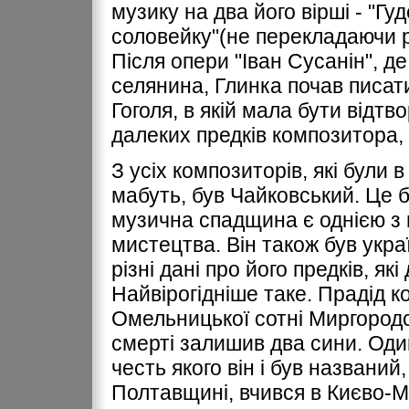
музику на два його вірші - "Гу
соловейку"(не перекладаючи 
Після опери "Іван Сусанін", д
селянина, Глинка почав писат
Гоголя, в якій мала бути відтво
далеких предків композитора, 
З усіх композиторів, які були в
мабуть, був Чайковський. Це б
музична спадщина є однією з 
мистецтва. Він також був укра
різні дані про його предків, я
Найвірогідніше таке. Прадід 
Омельницької сотні Миргородсь
смерті залишив два сини. Один
честь якого він і був названий
Полтавщині, вчився в Києво-Мо