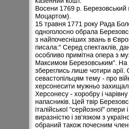
казенний кошт.
Восени 1769 р. Березовський 
Моцартом).
15 травня 1771 року Рада Бол
одноголосно обрала Березовсь
з найпочесніших звань в Європ
писала:" Серед спектаклів, да
особливо примітна опера з м
Максимом Березовським". На ж
збереглись лише чотири арії.
севастопільцям тему - про вій
херсонесити мужньо захищали 
Херсонесу - хоробру і чарівну 
напасників. Цей твір Березовс
італійської "серйозної" опери 
виразністю і зв’язком з украї
обраний також почесним члено