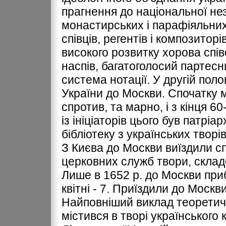
прагнення до національної нез
монастирських і парафіяльних
співців, регентів і композиторі
високого розвитку хорова спів
наспів, багатоголосий партесний
система нотації. У другій поло
України до Москви. Спочатку 
спротив, та марно, і з кінця 6
із ініціаторів цього був патрі
бібліотеку з українських творів
З Києва до Москви виїздили спі
церковних служб твори, склад
Лише в 1652 р. до Москви прибу
квітні - 7. Приїздили до Москв
Найповніший виклад теоретич
містивcя в творі українськог