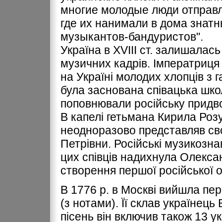
многие молодые люди отправля
где их нанимали в дома знатн
музыкантов-бандуристов".
Україна в ХVІІІ ст. залишалас
музичних кадрів. Імператриця
на Україні молодих хлопців з г
була заснована співацька шко
поповнювали російську придво
В капелі гетьмана Кирила Розум
неодноразово представляв св
Петрівни. Російські музикозн
цих співців надихнула Олекс
створення першої російської о
В 1776 р. в Москві вийшла пер
(з нотами). Її склав українец
пісень він включив також 13 ук