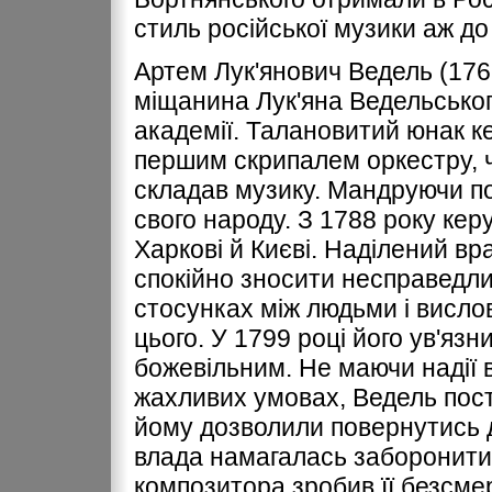
стиль російської музики аж до
Артем Лук'янович Ведель (1767
міщанина Лук'яна Ведельського
академії. Талановитий юнак к
першим скрипалем оркестру, ч
складав музику. Мандруючи по 
свого народу. З 1788 року ке
Харкові й Києві. Наділений вр
спокійно зносити несправедлив
стосунках між людьми і висло
цього. У 1799 році його ув'язн
божевільним. Не маючи надії 
жахливих умовах, Ведель пос
йому дозволили повернутись до
влада намагалась заборонити 
композитора зробив її безсмер