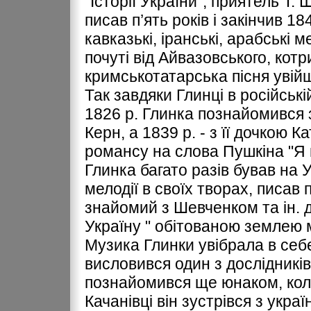
"Історії України", приятель Т
писав п’ять років і закінчив 1
кавказькі, іранські, арабські м
почуті від Айвазовського, котр
кримськотатарська пісня увійшл
Так завдяки Глинці в російськ
1826 р. Глинка познайомився з
Керн, а 1839 р. - з її дочкою 
романсу на слова Пушкіна "Я 
Глинка багато разів бував на У
мелодії в своїх творах, писав п
знайомий з Шевченком та ін. д
Україну " обітованою землею 
Музика Глинки увібрала в себе 
висловився один з дослідникі
познайомився ще юнаком, коли
Качанівці він зустрівся з укра