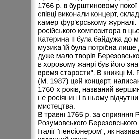
1766 р. в бурштиновому покої
співці виконали концерт, скла
камер-фур'єрському журналі. З
російського композитора в цьо
Катерина ІІ була байдужа до му
музика їй була потрібна лише 
дуже мало творів Березовсько
в хоровому жанрі був його зн
время старости". В книжці М. 
(М. 1987) цей концерт, написан
1760-х років, названий верши
не росіянин і в ньому відчутн
мистецтва.
В травні 1765 р. за сприяння Р
Розумовського Березовського 
Італії "пенсіонером", як назив