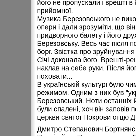
його не пропускали і врешті в
прийомної.
Музика Березовського не вик
опери і дали зрозуміти, що він
придворного балету і його др
Березовську. Весь час після п
борг. Звістка про зруйнування
Січі доконала його. Врешті-реш
наклав на себе руки. Після йо
поховати...
В українській культурі було чи
режимом. Одним з них був "у
Березовський. Ноти останніх й
були спалені, хоч він заповів
церкви святої Покрови отцю Д
Дмитро Степанович Бортнянськ