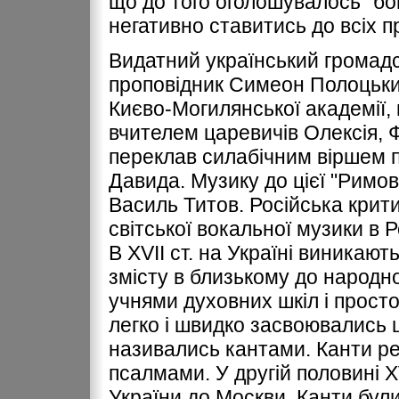
що до того оголошувалось "б
негативно ставитись до всіх пр
Видатний український громадсь
проповідник Симеон Полоцький
Києво-Могилянської академії, 
вчителем царевичів Олексія, Ф
переклав силабічним віршем п
Давида. Музику до цієї "Римов
Василь Титов. Російська крит
світської вокальної музики в Ро
В ХVІІ ст. на Україні виникають
змісту в близькому до народн
учнями духовних шкіл і прост
легко і швидко засвоювались
називались кантами. Канти рел
псалмами. У другій половині Х
України до Москви. Канти бул