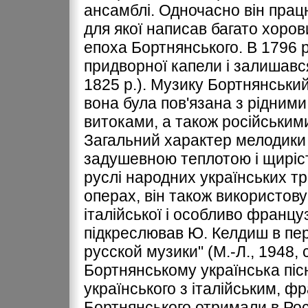
ансамблі. Одночасно він працю
для якої написав багато хоров
епоха Бортнянського. В 1796 р
придворної капели і залишався
1825 р.). Музику Бортнянський
вона була пов'язана з рідним
витоками, а також російським
Загальний характер мелодики Б
задушевною теплотою і щиріст
руслі народних українських тр
операх, він також використов
італійської і особливо француз
підкреслював Ю. Келдиш в пе
русской музики" (М.-Л., 1948, 
Бортнянському українська піс
українського з італійським, ф
Бортнянського отримали в Рос