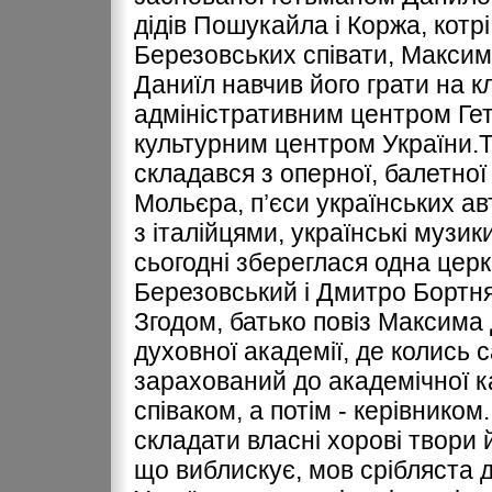
дідів Пошукайла і Коржа, котр
Березовських співати, Максим 
Даниїл навчив його грати на кл
адміністративним центром Ге
культурним центром України.
складався з оперної, балетної
Мольєра, п’єси українських авт
з італійцями, українські музик
сьогодні збереглася одна церк
Березовський і Дмитро Бортн
Згодом, батько повіз Максима 
духовної академії, де колись 
зарахований до академічної к
співаком, а потім - керівником
складати власні хорові твори й 
що виблискує, мов срібляста д