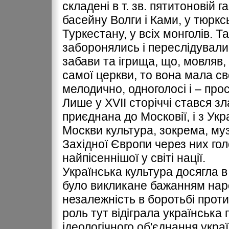
складені в т. зв. пятитоновій 
басейну Волги і Ками, у тюркс
Туркестану, у всіх монголів. Та й
заборонялись і переслідували
забави та ігрища, що, мовляв,
самої церкви, то вона мала сво
мелодично, одноголосі і – прос
Лише у ХVІІ сторіччі стався з
приєднана до Московії, і з У
Москви культура, зокрема, музик
Західної Європи через них гол
найпісеннішої у світі нації.
Українська культура досягла в 
було викликане бажанням нар
незалежність в боротьбі прот
роль тут відіграла українська
ідеологічного об'єднання укра