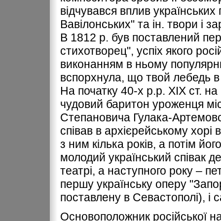
відчувався вплив українських п
Вавілонських" та ін. твори і з
В 1812 р. був поставлений пер
стихотворец", успіх якого ро
виконанням в ньому популярни
вспорхнула, що твой лебедь в 
На початку 40-х р.р. ХІХ ст. н
чудовий баритон уроженця мі
Степановича Гулака-Артемовсь
співав в архієрейському хорі в
з ним кілька років, а потім йог
молодий український співак 
театрі, а наступного року – пе
першу українську оперу "Зап
поставлену в Севастополі), і с
Основоположник російської на