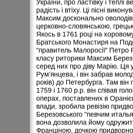
України, про ластівку і теплі 
радість і втіху. Ці пісні викон
Максим досконально оволодів
церковно-словянською, грець
Якось в 1761 році на хоровому
Братського Монастиря на Подо
"правитель Малоросії" Петро 
класу риторики Максим Березов
серед них про діву Марію. Ця
Рум’янцева, і він забрав мол
років) до Петербурга. Там він 
1759 і 1760 р.р. він співав голо
операх, поставлених в Ораніє
влади, зробила ревізію придв
Березовського "певчим италья
вона дозволила йому одружит
Франціною, дочкою придворно