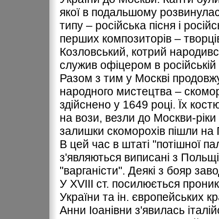
якої в подальшому розвинулас
типу – російська пісня і росій
перших композиторів – творці
Козловський, котрий народився
служив офіцером в російській 
Разом з тим у Москві продовж
народного мистецтва – скомор
здійснено у 1649 році. Їх кос
на вози, везли до Москви-ріки 
залишки скоморохів пішли на П
В цей час в штаті "потішної 
з'являються виписані з Польщі і
"варганісти". Деякі з бояр за
У ХVІІI ст. посилюється прони
України та ін. європейських кр
Анни Іоанівни з'явилась італі