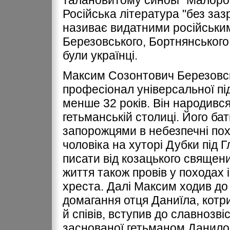
талановитому синові "Малорос
Російська література "без заз
називає видатними російським
Березовського, Бортнянського 
були українці.
Максим Созонтович Березовсь
професіонал універсальної під
менше 32 років. Він народився 
гетьманській столиці. Його ба
запорожцями в небезпечні пох
чоловіка на хуторі Дубки під 
писати від козацького священ
життя також провів у походах 
хреста. Далі Максим ходив до 
домагання отця Даниїла, котри
й співів, вступив до славнозвіс
заснованої гетьманом Данилом