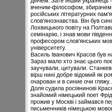
діячем. Зате інший українець
вченим-філософом, збирачем і
російських літературних пам'я
слов'янознавства. Він був син
Лохвицького повіту на Полтав
семінарію, і знав мови південн
професором слов'янських мов 
університету.
Василь Іванович Красов був 
Зараз мало хто знає цього пое
заучували, цитували. Станкев
вірш нині добре відомий як р
очарован и в синие очи гляжу..
Доля судила росіянинові Красо
знайомий німецький поет Фрід
прожив у Москві і займався п
письменників німецькою мовою