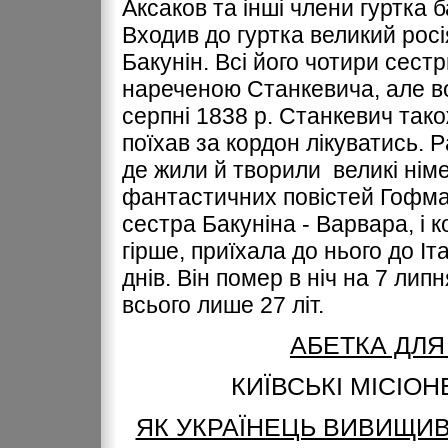
Аксаков та інші члени гуртка 
Входив до гуртка великий рос
Бакунін. Всі його чотири сестр
нареченою Станкевича, але во
серпні 1838 р. Станкевич тако
поїхав за кордон лікуватись. P
де жили й творили великі німе
фантастичних повістей Гофма
сестра Бакуніна - Варвара, і 
гірше, приїхала до нього до Іта
днів. Bін помер в ніч на 7 лип
всього лише 27 літ.
АБЕТКА ДЛЯ
КИЇВСЬКІ МІСІОН
ЯК УКРАЇНЕЦЬ ВИВИЩИВ