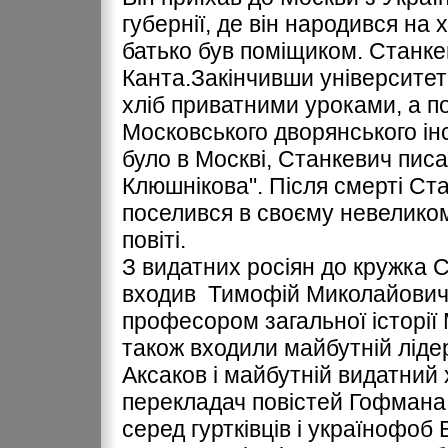
губернії, де він народився на 
батько був поміщиком. Станке
Канта.Закінчивши університет
хліб приватними уроками, а п
Московського дворянського ін
було в Москві, Станкевич писа
Клюшнікова". Після смерті С
поселився в своєму невелико
повіті.
З видатних росіян до кружка С
входив Тимофій Миколайович 
професором загальної історії 
також входили майбутній ліде
Аксаков і майбутній видатний 
перекладач повістей Гофмана
серед гуртківців і українофоб 