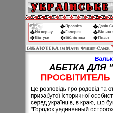
Просвіта
Дзвін С
На першу
Галерея
Вільна 
Відгуки
Бібліотека
Пласт
Валь
АБЕТКА ДЛЯ 
ПРОСВІТИТЕЛЬ 
Це розповідь про родовід та о
призабутої історичної особис
серед українців, в краю, що бу
"Городок уединенный острогож