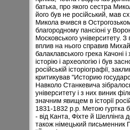
батька, про якого сестра Мико
його був не російський, мав с
Микола вчився в Острогозьком
благородному пансіоні у Ворон
Московського університету. З
вплив на нього справив Миха
балаклавського грека Качоні і 
історію і археологію і був зас
російській історіографії, закл
критикував "Историю государ
Навколо Станкевича зібралось
університету і з них виник фі
значним явищем в історії росі
1831-1832 р.р. Метою гуртка 
- від Канта, Фіхте й Шеллінга 
також німецький письменник Г