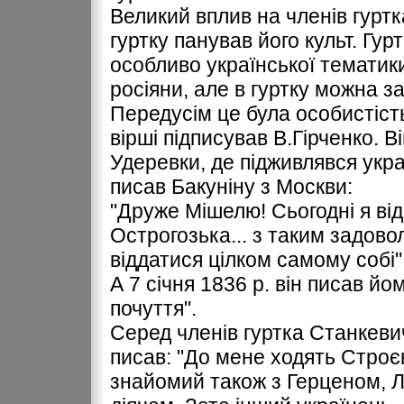
Великий вплив на членів гурт
гуртку панував його культ. Гурт
особливо української тематики
росіяни, але в гуртку можна з
Передусім це була особистість
вірші підписував В.Гірченко. В
Удеревки, де підживлявся укра
писав Бакуніну з Москви:
"Друже Мішелю! Сьогодні я ві
Острогозька... з таким задово
віддатися цілком самому собі"
А 7 січня 1836 р. він писав йо
почуття".
Серед членів гуртка Станкевича
писав: "До мене ходять Строєв
знайомий також з Герценом, Л