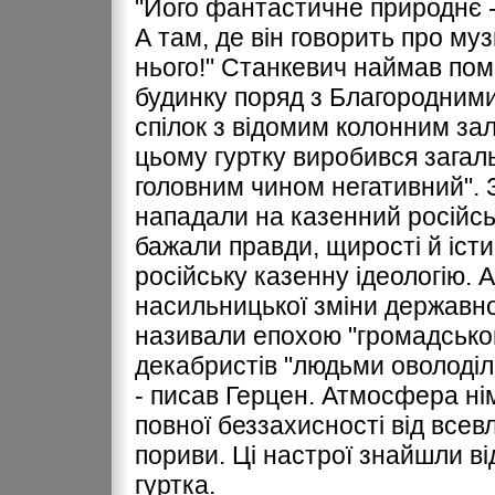
"Його фантастичне природнє -
А там, де він говорить про муз
нього!" Станкевич наймав пом
будинку поряд з Благородними
спілок з відомим колонним зал
цьому гуртку виробився загаль
головним чином негативний". З
нападали на казенний російсь
бажали правди, щирості й істи
російську казенну ідеологію.
насильницької зміни державного
називали епохою "громадськог
декабристів "людьми оволоділи
- писав Герцен. Атмосфера нім
повної беззахисності від всев
пориви. Ці настрої знайшли від
гуртка.