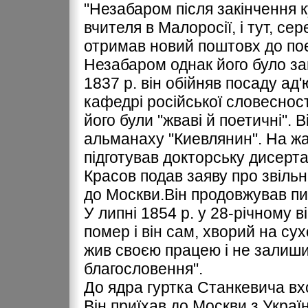
"Незабаром після закінчення 
вчителя в Малоросії, і тут, сер
отримав новий поштовх до поет
Незабаром однак його було за
1837 р. він обійняв посаду ад
кафедрі російської словесності
його були "жваві й поетичні". 
альманаху "Киевлянин". На жа
підготував докторську дисерта
Красов подав заяву про звільн
до Москви.Він продовжував пис
У липні 1854 р. у 28-річному в
помер і він сам, хворий на сух
жив своєю працею і не залишив 
благословення".
До ядра гуртка Станкевича вх
Він приїхав до Москви з Україн