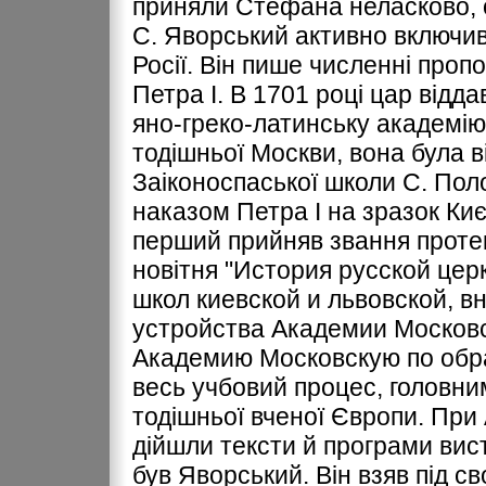
приняли Стефана неласково, 
С. Яворський активно включив
Росії. Він пише численні проп
Петра І. В 1701 році цар відда
яно-греко-латинську академі
тодішньої Москви, вона була ві
Заіконоспаської школи С. Поло
наказом Петра І на зразок Киє
перший прийняв звання протек
новітня "История русской цер
школ киевской и львовской, 
устройства Академии Московс
Академию Московскую по обра
весь учбовий процес, головни
тодішньої вченої Європи. При 
дійшли тексти й програми виста
був Яворський. Він взяв під с