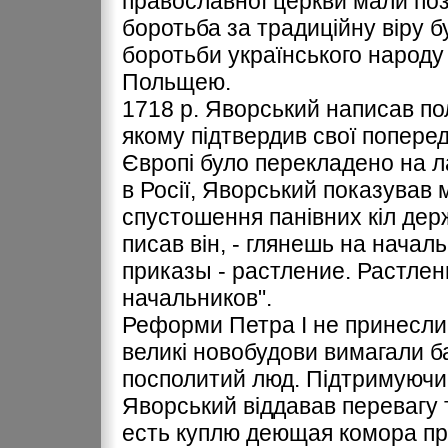
православної церкви мали поз
боротьба за традиційну віру б
боротьби українського народ
Польщею.
1718 р. Яворський написав пол
якому підтвердив свої поперед
Європі було перекладено на л
в Росії, Яворський показував
спустошення панівних кіл дер
писав він, - глянешь на начал
приказы - растление. Растлен
начальников".
Реформи Петра І не принесли 
великі новобудови вимагали баг
посполитий люд. Підтримуючи 
Яворський віддавав перевагу
есть куплю деющая комора пр