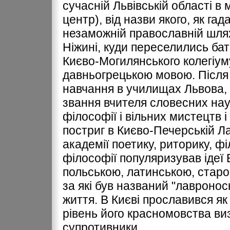
сучасній Львівській області в 
центр), від назви якого, як га
незаможній православній шлях
Ніжині, куди переселились бат
Києво-Могилянського колегіуму
давньогрецькою мовою. Після 
навчання в училищах Львова, 
звання вчителя словесних наук 
філософії і вільних мистецтв 
постриг в Києво-Печерській Л
академії поетику, риторику, ф
філософії популяризував ідеї 
польською, латинською, старо
за які був названий "лавронос
життя. В Києві прославився як
рівень його красномовства виз
супротивники.