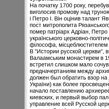
На початку 1700 року, перебу
виголосив промову над труною
і Петро І. Він оцінив талант Я
пост митрополита Рязанського 
помер патріарх Адріан, Петро 
українського церковно-політич
філософа, місцеблюстителем 
В "Истории русской церкви",
Валаамським монастирем в 199
встретил слишком мало сочув
предначертаниям между архип
должен был обратить взор на
України) как более просвеще
начало поставлению архиерее
киевских, и первый выбор пал
управление всей Русской церк