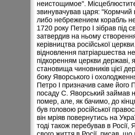
неистощимое". Місцеблюстите
звинувачував царя: "Кормчий 
либо небрежением корабль не 
1720 року Петро І зібрав під 
затвердив на ньому створенн
керівництва російської церкви
відновлення патріаршества не 
підкоренням церкви державі, 
становища чиновників цієї де
боку Яворського і охолодження
Петро І призначив саме його
посаду С. Яворський займав н
помер, але, як бачимо, до кін
був головою російської право
він мріяв повернутись на Укра
тоді також перебував в Росії,
свого життя в Росії, писав, що 