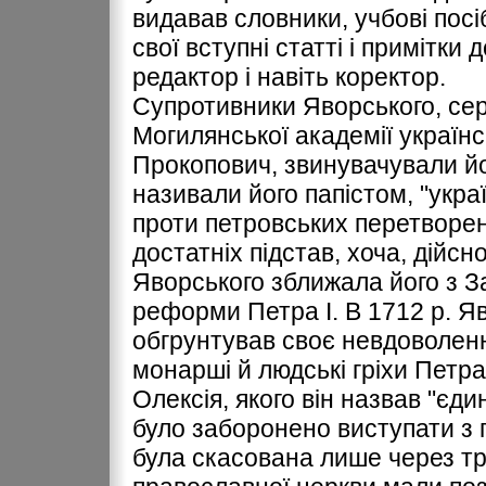
видавав словники, учбові посі
свої вступні статті і примітки 
редактор і навіть коректор.
Супротивники Яворського, сере
Могилянської академії україн
Прокопович, звинувачували йог
називали його папістом, "укр
проти петровських перетворен
достатніх підстав, хоча, дійсн
Яворського зближала його з З
реформи Петра І. В 1712 р. Яв
обгрунтував своє невдоволенн
монарші й людські гріхи Петра
Олексія, якого він назвав "єди
було заборонено виступати з
була скасована лише через тр