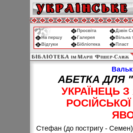
Просвіта
Дзвін С
На першу
Галерея
Вільна 
Відгуки
Бібліотека
Пласт
Валь
АБЕТКА ДЛЯ 
УКРАЇНЕЦЬ З
РОСІЙСЬКОЇ
ЯВО
Стефан (до постригу - Семен)